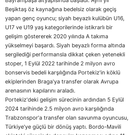
Bayrampaşa altyapısında başladı. Aynı yıl
Beşiktaş öz kaynağına bedelsiz olarak geçiş
Malatya
yapan genç oyuncu; siyah beyazlı kulübün U16,
Manisa
U17 ve U19 yaş kategorilerinde istikrarlı bir
Kahramanmaraş
gelişim göstererek 2020 yılında A takıma
yükselmeyi başardı. Siyah beyazlı forma altında
Mardin
sergilediği performansla dikkat çeken yetenekli
Muğla
stoper, 1 Eylül 2022 tarihinde 2 milyon avro
Muş
bonservis bedeli karşılığında Portekiz'in köklü
ekiplerinden Braga'ya transfer olarak Avrupa
Nevşehir
arenasının kapılarını araladı.
Niğde
Portekiz'deki gelişim sürecinin ardından 5 Eylül
Ordu
2024 tarihinde 2.5 milyon avro karşılığında
Trabzonspor'a transfer olan savunma oyuncusu,
Rize
Türkiye'ye güçlü bir dönüş yaptı. Bordo-Mavili
Sakarya