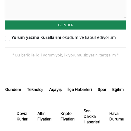
Yozgat
Zonguldak
GÖNDER
Aksaray
Yorum yazma kurallarını
okudum ve kabul ediyorum
Bayburt
* Bu içerik ile ilgili yorum yok, ilk yorumu siz yazın, tartışalım *
Karaman
Kırıkkale
Batman
Gündem
Teknoloji
Aşayiş
İlçe Haberleri
Spor
Eğitim
Şırnak
Bartın
Son
Döviz
Altın
Kripto
Hava
Dakika
Ardahan
Kurları
Fiyatları
Fiyatları
Durumu
Haberleri
Iğdır