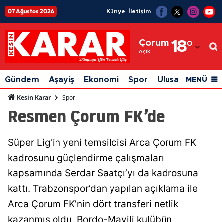
07 Ağustos 2026
Künye
İletişim
Adana
Çorum
18
°
Adıyaman
Açık
Afyonkarahisar
Gündem
Aşayiş
Ekonomi
Spor
Ulusal
Siyaset
MENÜ
Ağrı
Spor
Kesin Karar
Resmen Çorum FK’de
Amasya
Ankara
Süper Lig'in yeni temsilcisi Arca Çorum FK
Antalya
kadrosunu güçlendirme çalışmaları
Artvin
kapsamında Serdar Saatçı’yı da kadrosuna
kattı. Trabzonspor’dan yapılan açıklama ile
Aydın
Arca Çorum FK’nin dört transferi netlik
Balıkesir
kazanmış oldu. Bordo-Mavili kulübün