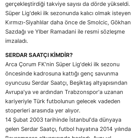
gerçekleştirdiği takviye sayısı da dörde yükseldi.
Mersin
Süper Lig'deki ilk sezonunda kalıcı olmak isteyen
İstanbul
Kırmızı-Siyahlılar daha önce de Smolcic, Gökhan
Sazdağı ve Ylber Ramadani ile resmi sözleşme
İzmir
imzaladı.
Kars
SERDAR SAATÇI KİMDİR?
Kastamonu
Arca Çorum FK'nin Süper Lig'deki ilk sezonu
Kayseri
öncesinde kadrosuna kattığı genç savunma
oyuncusu Serdar Saatçı, Beşiktaş altyapısından
Kırklareli
Avrupa'ya ve ardından Trabzonspor'a uzanan
Kırşehir
kariyeriyle Türk futbolunun gelecek vadeden
Kocaeli
stoperleri arasında yer alıyor.
14 Şubat 2003 tarihinde İstanbul'da dünyaya
Konya
gelen Serdar Saatçı, futbol hayatına 2014 yılında
Kütahya