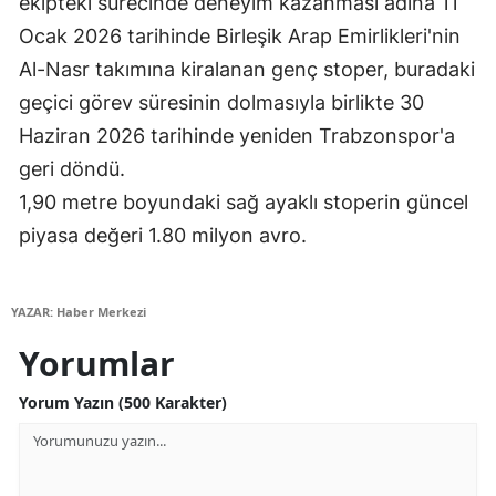
ekipteki sürecinde deneyim kazanması adına 11
Ocak 2026 tarihinde Birleşik Arap Emirlikleri'nin
Samsun
Al-Nasr takımına kiralanan genç stoper, buradaki
Siirt
geçici görev süresinin dolmasıyla birlikte 30
Sinop
Haziran 2026 tarihinde yeniden Trabzonspor'a
geri döndü.
Sivas
1,90 metre boyundaki sağ ayaklı stoperin güncel
Tekirdağ
piyasa değeri 1.80 milyon avro.
Tokat
Trabzon
YAZAR: Haber Merkezi
Yorumlar
Tunceli
Şanlıurfa
Yorum Yazın (500 Karakter)
Uşak
Van