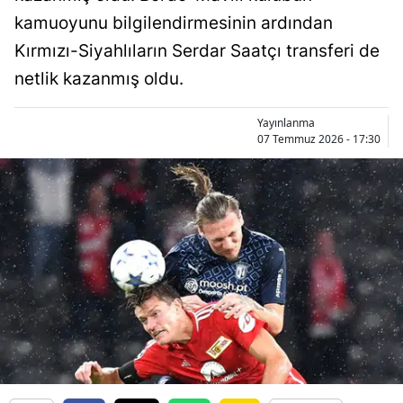
Bilecik
kamuoyunu bilgilendirmesinin ardından
Kırmızı-Siyahlıların Serdar Saatçı transferi de
Bingöl
netlik kazanmış oldu.
Bitlis
Yayınlanma
Bolu
07 Temmuz 2026 - 17:30
Burdur
Bursa
Çanakkale
Çankırı
Çorum
Denizli
Diyarbakır