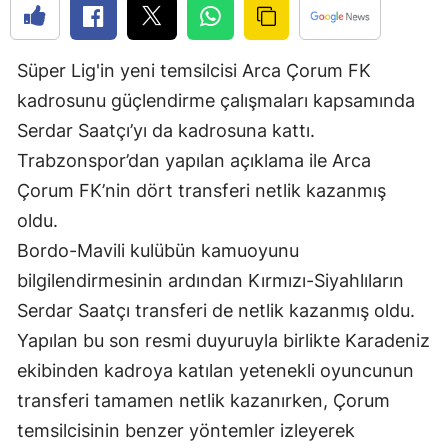
Edirne
Elazığ
Süper Lig'in yeni temsilcisi Arca Çorum FK
kadrosunu güçlendirme çalışmaları kapsamında
Erzincan
Serdar Saatçı’yı da kadrosuna kattı.
Erzurum
Trabzonspor’dan yapılan açıklama ile Arca
Eskişehir
Çorum FK’nin dört transferi netlik kazanmış
oldu.
Gaziantep
Bordo-Mavili kulübün kamuoyunu
Giresun
bilgilendirmesinin ardından Kırmızı-Siyahlıların
Serdar Saatçı transferi de netlik kazanmış oldu.
Gümüşhane
Yapılan bu son resmi duyuruyla birlikte Karadeniz
Hakkari
ekibinden kadroya katılan yetenekli oyuncunun
Hatay
transferi tamamen netlik kazanırken, Çorum
temsilcisinin benzer yöntemler izleyerek
Isparta