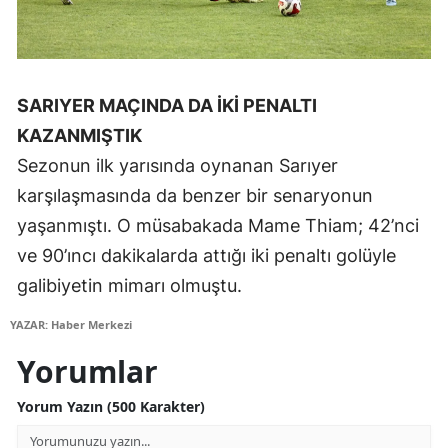
Malatya
Manisa
SARIYER MAÇINDA DA İKİ PENALTI
Kahramanmaraş
KAZANMIŞTIK
Mardin
Sezonun ilk yarısında oynanan Sarıyer
Muğla
karşılaşmasında da benzer bir senaryonun
yaşanmıştı. O müsabakada Mame Thiam; 42’nci
Muş
ve 90’ıncı dakikalarda attığı iki penaltı golüyle
Nevşehir
galibiyetin mimarı olmuştu.
Niğde
YAZAR: Haber Merkezi
Ordu
Yorumlar
Rize
Yorum Yazın (500 Karakter)
Sakarya