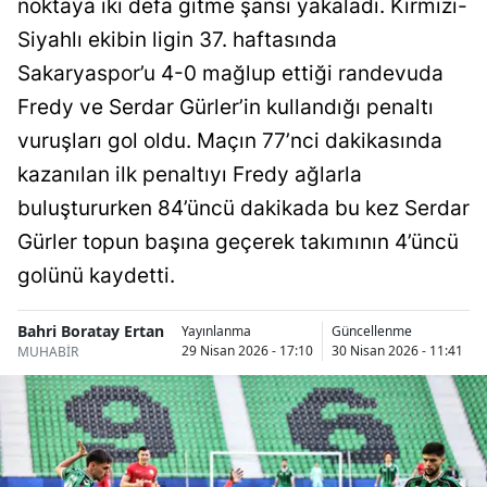
noktaya iki defa gitme şansı yakaladı. Kırmızı-
Bilecik
Siyahlı ekibin ligin 37. haftasında
Bingöl
Sakaryaspor’u 4-0 mağlup ettiği randevuda
Fredy ve Serdar Gürler’in kullandığı penaltı
Bitlis
vuruşları gol oldu. Maçın 77’nci dakikasında
Bolu
kazanılan ilk penaltıyı Fredy ağlarla
Burdur
buluştururken 84’üncü dakikada bu kez Serdar
Gürler topun başına geçerek takımının 4’üncü
Bursa
golünü kaydetti.
Çanakkale
Bahri Boratay Ertan
Yayınlanma
Güncellenme
Çankırı
29 Nisan 2026 - 17:10
30 Nisan 2026 - 11:41
MUHABİR
Çorum
Denizli
Diyarbakır