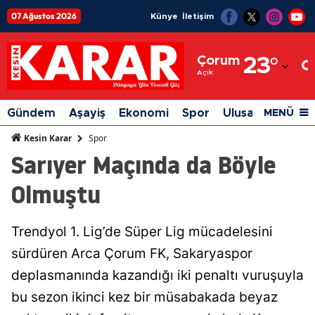
07 Ağustos 2026
Künye
İletişim
Adana
Çorum
23
°
Adıyaman
Açık
Afyonkarahisar
Gündem
Aşayiş
Ekonomi
Spor
Ulusal
Siyaset
MENÜ
Ağrı
Spor
Kesin Karar
Sarıyer Maçında da Böyle
Amasya
Olmuştu
Ankara
Antalya
Trendyol 1. Lig’de Süper Lig mücadelesini
Artvin
sürdüren Arca Çorum FK, Sakaryaspor
Aydın
deplasmanında kazandığı iki penaltı vuruşuyla
bu sezon ikinci kez bir müsabakada beyaz
Balıkesir