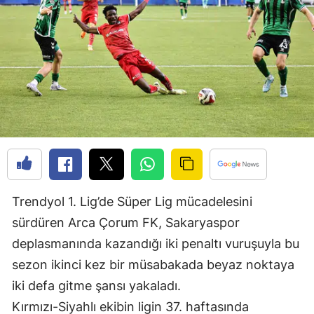
Edirne
Elazığ
Erzincan
Erzurum
Eskişehir
Gaziantep
Giresun
Trendyol 1. Lig’de Süper Lig mücadelesini
Gümüşhane
sürdüren Arca Çorum FK, Sakaryaspor
deplasmanında kazandığı iki penaltı vuruşuyla bu
Hakkari
sezon ikinci kez bir müsabakada beyaz noktaya
Hatay
iki defa gitme şansı yakaladı.
Isparta
Kırmızı-Siyahlı ekibin ligin 37. haftasında