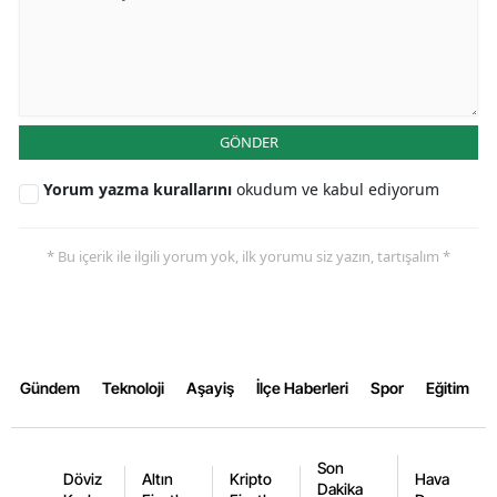
Samsun
Siirt
Sinop
GÖNDER
Sivas
Yorum yazma kurallarını
okudum ve kabul ediyorum
Tekirdağ
* Bu içerik ile ilgili yorum yok, ilk yorumu siz yazın, tartışalım *
Tokat
Trabzon
Tunceli
Gündem
Teknoloji
Aşayiş
İlçe Haberleri
Spor
Eğitim
Şanlıurfa
Uşak
Son
Döviz
Altın
Kripto
Hava
Dakika
Van