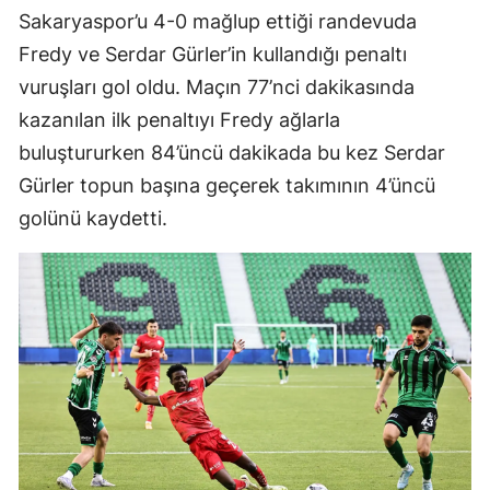
Sakaryaspor’u 4-0 mağlup ettiği randevuda
Mersin
Fredy ve Serdar Gürler’in kullandığı penaltı
İstanbul
vuruşları gol oldu. Maçın 77’nci dakikasında
kazanılan ilk penaltıyı Fredy ağlarla
İzmir
buluştururken 84’üncü dakikada bu kez Serdar
Kars
Gürler topun başına geçerek takımının 4’üncü
Kastamonu
golünü kaydetti.
Kayseri
Kırklareli
Kırşehir
Kocaeli
Konya
Kütahya