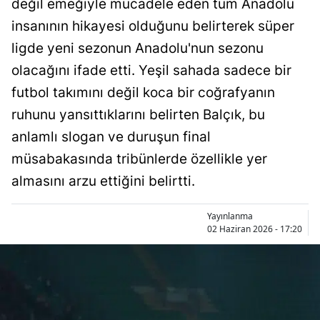
değil emeğiyle mücadele eden tüm Anadolu
Bilecik
insanının hikayesi olduğunu belirterek süper
Bingöl
ligde yeni sezonun Anadolu'nun sezonu
olacağını ifade etti. Yeşil sahada sadece bir
Bitlis
futbol takımını değil koca bir coğrafyanın
Bolu
ruhunu yansıttıklarını belirten Balçık, bu
Burdur
anlamlı slogan ve duruşun final
müsabakasında tribünlerde özellikle yer
Bursa
almasını arzu ettiğini belirtti.
Çanakkale
Yayınlanma
Çankırı
02 Haziran 2026 - 17:20
Çorum
Denizli
Diyarbakır