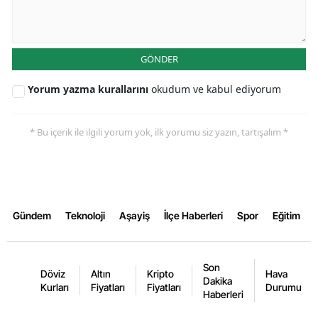
Yalova
Karabük
GÖNDER
Kilis
Yorum yazma kurallarını
okudum ve kabul ediyorum
Osmaniye
* Bu içerik ile ilgili yorum yok, ilk yorumu siz yazın, tartışalım *
Düzce
Gündem
Teknoloji
Aşayiş
İlçe Haberleri
Spor
Eğitim
Son
Döviz
Altın
Kripto
Hava
Dakika
Kurları
Fiyatları
Fiyatları
Durumu
Haberleri