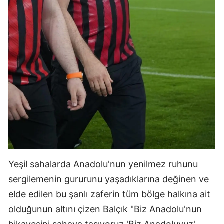
Samsun
Siirt
Sinop
Sivas
Tekirdağ
Tokat
Trabzon
Tunceli
Yeşil sahalarda Anadolu'nun yenilmez ruhunu
sergilemenin gururunu yaşadıklarına değinen ve
Şanlıurfa
elde edilen bu şanlı zaferin tüm bölge halkına ait
Uşak
olduğunun altını çizen Balçık "Biz Anadolu'nun
Van