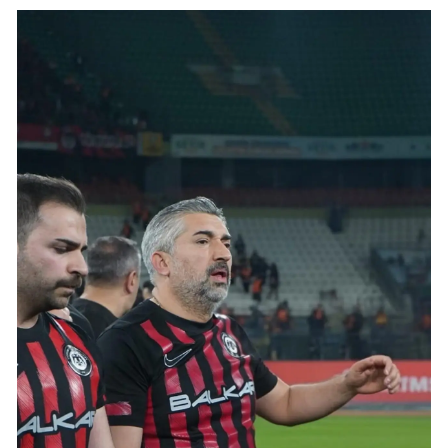
Malatya
Manisa
Kahramanmaraş
Mardin
Muğla
Muş
Nevşehir
Niğde
Ordu
Rize
Sakarya