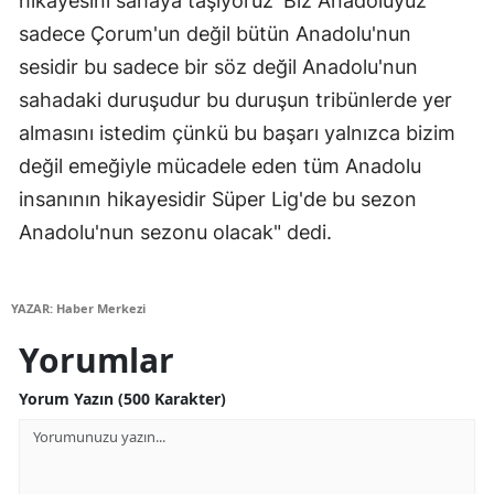
hikayesini sahaya taşıyoruz 'Biz Anadoluyuz'
sadece Çorum'un değil bütün Anadolu'nun
Yozgat
sesidir bu sadece bir söz değil Anadolu'nun
Zonguldak
sahadaki duruşudur bu duruşun tribünlerde yer
Aksaray
almasını istedim çünkü bu başarı yalnızca bizim
değil emeğiyle mücadele eden tüm Anadolu
Bayburt
insanının hikayesidir Süper Lig'de bu sezon
Karaman
Anadolu'nun sezonu olacak" dedi.
Kırıkkale
YAZAR: Haber Merkezi
Batman
Yorumlar
Şırnak
Yorum Yazın (500 Karakter)
Bartın
Ardahan
Iğdır