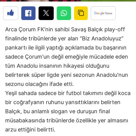
Mersin
İstanbul
Arca Çorum FK’nin sahibi Savaş Balçık play-off
İzmir
finalinde tribünlerde yer alan “Biz Anadoluyuz”
Kars
pankartı ile ilgili yaptığı açıklamada bu başarının
sadece Çorum'un değil emeğiyle mücadele eden
Kastamonu
tüm Anadolu insanının hikayesi olduğunu
Kayseri
belirterek süper ligde yeni sezonun Anadolu'nun
Kırklareli
sezonu olacağını ifade etti.
Yeşil sahada sadece bir futbol takımını değil koca
Kırşehir
bir coğrafyanın ruhunu yansıttıklarını belirten
Kocaeli
Balçık, bu anlamlı slogan ve duruşun final
müsabakasında tribünlerde özellikle yer almasını
Konya
arzu ettiğini belirtti.
Kütahya