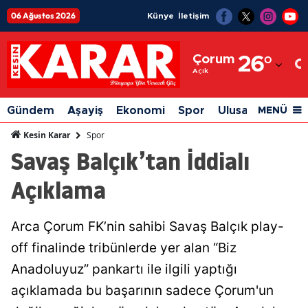
06 Ağustos 2026
Künye
İletişim
Adana
Çorum
26
°
Adıyaman
Açık
Afyonkarahisar
Gündem
Aşayiş
Ekonomi
Spor
Ulusal
Siyaset
MENÜ
Ağrı
Spor
Kesin Karar
Savaş Balçık’tan İddialı
Amasya
Açıklama
Ankara
Antalya
Arca Çorum FK’nin sahibi Savaş Balçık play-
Artvin
off finalinde tribünlerde yer alan “Biz
Aydın
Anadoluyuz” pankartı ile ilgili yaptığı
açıklamada bu başarının sadece Çorum'un
Balıkesir