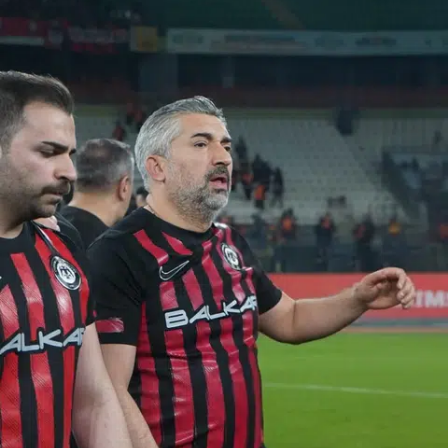
Edirne
Elazığ
Erzincan
Erzurum
Eskişehir
Gaziantep
Giresun
Gümüşhane
Hakkari
Hatay
Isparta