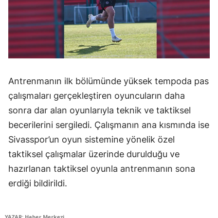
Mersin
İstanbul
İzmir
Kars
Antrenmanın ilk bölümünde yüksek tempoda pas
Kastamonu
çalışmaları gerçekleştiren oyuncuların daha
sonra dar alan oyunlarıyla teknik ve taktiksel
Kayseri
becerilerini sergiledi. Çalışmanın ana kısmında ise
Kırklareli
Sivasspor’un oyun sistemine yönelik özel
Kırşehir
taktiksel çalışmalar üzerinde durulduğu ve
hazırlanan taktiksel oyunla antrenmanın sona
Kocaeli
erdiği bildirildi.
Konya
Kütahya
YAZAR: Haber Merkezi