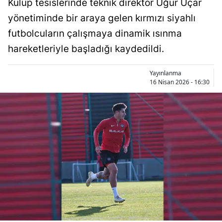
Kulüp tesislerinde teknik direktör Uğur Uçar
Bilecik
yönetiminde bir araya gelen kırmızı siyahlı
Bingöl
futbolcuların çalışmaya dinamik ısınma
hareketleriyle başladığı kaydedildi.
Bitlis
Bolu
Yayınlanma
16 Nisan 2026 - 16:30
Burdur
Bursa
Çanakkale
Çankırı
Çorum
Denizli
Diyarbakır