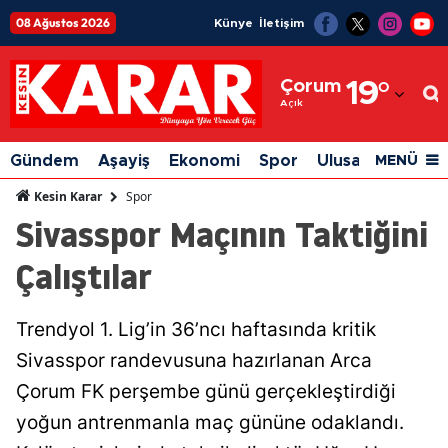
08 Ağustos 2026
Künye
İletişim
Adana
Çorum
19
°
Adıyaman
Açık
Afyonkarahisar
Gündem
Aşayiş
Ekonomi
Spor
Ulusal
Siyaset
MENÜ
Ağrı
Spor
Kesin Karar
Sivasspor Maçının Taktiğini
Amasya
Çalıştılar
Ankara
Antalya
Trendyol 1. Lig’in 36’ncı haftasında kritik
Artvin
Sivasspor randevusuna hazırlanan Arca
Aydın
Çorum FK perşembe günü gerçekleştirdiği
yoğun antrenmanla maç gününe odaklandı.
Balıkesir