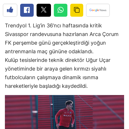
Edirne
Elazığ
Trendyol 1. Lig’in 36’ncı haftasında kritik
Erzincan
Sivasspor randevusuna hazırlanan Arca Çorum
FK perşembe günü gerçekleştirdiği yoğun
Erzurum
antrenmanla maç gününe odaklandı.
Eskişehir
Kulüp tesislerinde teknik direktör Uğur Uçar
Gaziantep
yönetiminde bir araya gelen kırmızı siyahlı
futbolcuların çalışmaya dinamik ısınma
Giresun
hareketleriyle başladığı kaydedildi.
Gümüşhane
Hakkari
Hatay
Isparta