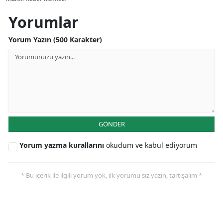
Malatya
Yorumlar
Manisa
Yorum Yazın (500 Karakter)
Kahramanmaraş
Mardin
Muğla
Muş
GÖNDER
Nevşehir
Yorum yazma kurallarını
okudum ve kabul ediyorum
Niğde
* Bu içerik ile ilgili yorum yok, ilk yorumu siz yazın, tartışalım *
Ordu
Rize
Sakarya