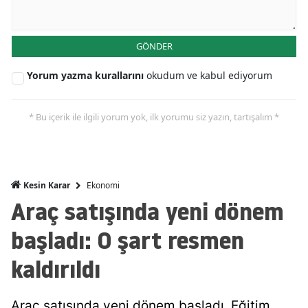
Malatya
GÖNDER
Manisa
Yorum yazma kurallarını
okudum ve kabul ediyorum
Kahramanmaraş
Mardin
* Bu içerik ile ilgili yorum yok, ilk yorumu siz yazın, tartışalım *
Muğla
Muş
Ekonomi
Kesin Karar
Nevşehir
Araç satışında yeni dönem
Niğde
başladı: O şart resmen
Ordu
kaldırıldı
Rize
Sakarya
Araç satışında yeni dönem başladı. Eğitim