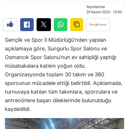
Bilecik
Yayınlanma
20 Kasım 2025 - 10:30
Bingöl
Bitlis
Gençlik ve Spor İl Müdürlüğü'nden yapılan
Bolu
açıklamaya göre, Sungurlu Spor Salonu ve
Burdur
Osmancık Spor Salonu'nun ev sahipliği yaptığı
Bursa
müsabakalara katılım yoğun oldu.
Organizasyonda toplam 30 takım ve 360
Çanakkale
sporcunun mücadele ettiği belirtildi. Açıklamada,
Çankırı
turnuvaya katılan tüm takımlara, sporculara ve
antrenörlere başarı dileklerinde bulunulduğu
Çorum
kaydedildi.
Denizli
Diyarbakır