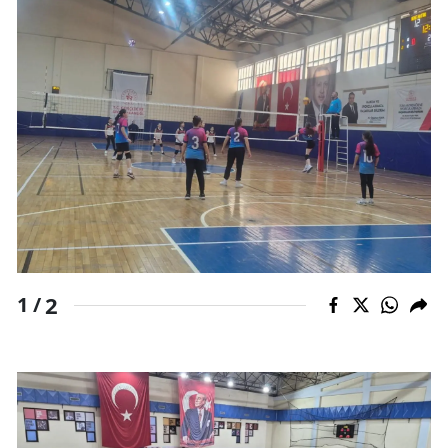
Edirne
Elazığ
Erzincan
Erzurum
Eskişehir
Gaziantep
Giresun
2
1 /
Gümüşhane
Hakkari
Hatay
Isparta