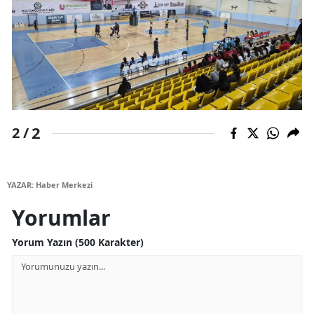
Mersin
İstanbul
İzmir
Kars
2
2 /
Kastamonu
Kayseri
YAZAR: Haber Merkezi
Kırklareli
Yorumlar
Kırşehir
Yorum Yazın (500 Karakter)
Kocaeli
Konya
Kütahya