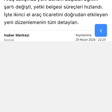
şartı değişti, yetki belgesi süreçleri hızlandı.
Samsun
İşte ikinci el araç ticaretini doğrudan etkileyen
Siirt
yeni düzenlemenin tüm detayları.
Sinop
Haber Merkezi
Yayınlanma
Sivas
29 Nisan 2026 - 22:25
Kaynak
Tekirdağ
Tokat
Trabzon
Tunceli
Şanlıurfa
Uşak
Van