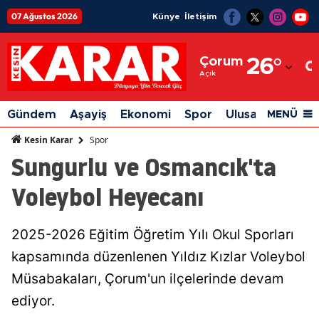
07 Ağustos 2026
Künye
İletişim
Adana
Çorum
26
°
Adıyaman
Açık
Afyonkarahisar
Gündem
Aşayiş
Ekonomi
Spor
Ulusal
Siyaset
MENÜ
Ağrı
Spor
Kesin Karar
Sungurlu ve Osmancık'ta
Amasya
Voleybol Heyecanı
Ankara
Antalya
2025-2026 Eğitim Öğretim Yılı Okul Sporları
Artvin
kapsamında düzenlenen Yıldız Kızlar Voleybol
Aydın
Müsabakaları, Çorum'un ilçelerinde devam
ediyor.
Balıkesir