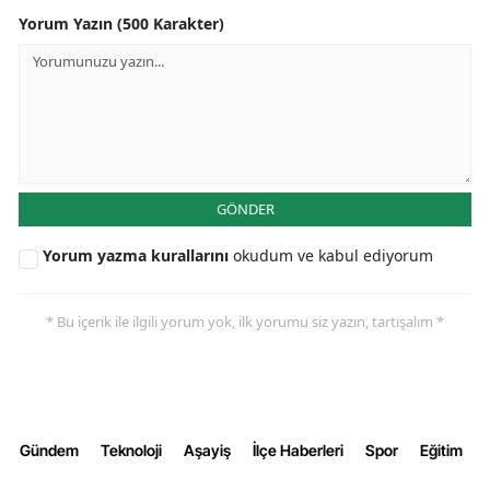
Yorum Yazın (500 Karakter)
Yozgat
Zonguldak
Aksaray
Bayburt
GÖNDER
Karaman
Yorum yazma kurallarını
okudum ve kabul ediyorum
Kırıkkale
Batman
* Bu içerik ile ilgili yorum yok, ilk yorumu siz yazın, tartışalım *
Şırnak
Bartın
Ardahan
Gündem
Teknoloji
Aşayiş
İlçe Haberleri
Spor
Eğitim
Iğdır