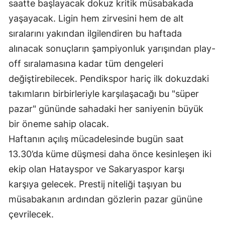
saatte başlayacak dokuz kritik müsabakada
Mersin
yaşayacak. Ligin hem zirvesini hem de alt
sıralarını yakından ilgilendiren bu haftada
İstanbul
alınacak sonuçların şampiyonluk yarışından play-
İzmir
off sıralamasına kadar tüm dengeleri
Kars
değiştirebilecek. Pendikspor hariç ilk dokuzdaki
takımların birbirleriyle karşılaşacağı bu "süper
Kastamonu
pazar" gününde sahadaki her saniyenin büyük
Kayseri
bir öneme sahip olacak.
Kırklareli
Haftanın açılış mücadelesinde bugün saat
13.30’da küme düşmesi daha önce kesinleşen iki
Kırşehir
ekip olan Hatayspor ve Sakaryaspor karşı
Kocaeli
karşıya gelecek. Prestij niteliği taşıyan bu
müsabakanın ardından gözlerin pazar gününe
Konya
çevrilecek.
Kütahya