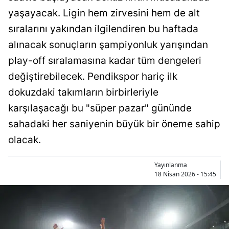
Bilecik
yaşayacak. Ligin hem zirvesini hem de alt
sıralarını yakından ilgilendiren bu haftada
Bingöl
alınacak sonuçların şampiyonluk yarışından
Bitlis
play-off sıralamasına kadar tüm dengeleri
Bolu
değiştirebilecek. Pendikspor hariç ilk
dokuzdaki takımların birbirleriyle
Burdur
karşılaşacağı bu "süper pazar" gününde
Bursa
sahadaki her saniyenin büyük bir öneme sahip
Çanakkale
olacak.
Çankırı
Yayınlanma
18 Nisan 2026 - 15:45
Çorum
Denizli
Diyarbakır