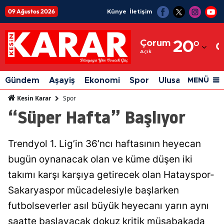
09 Ağustos 2026
Künye
İletişim
Adana
Çorum
20
°
Adıyaman
Açık
Afyonkarahisar
Gündem
Aşayiş
Ekonomi
Spor
Ulusal
Siyaset
MENÜ
Ağrı
Spor
Kesin Karar
“Süper Hafta” Başlıyor
Amasya
Ankara
Trendyol 1. Lig’in 36’ncı haftasının heyecan
Antalya
bugün oynanacak olan ve küme düşen iki
Artvin
takımı karşı karşıya getirecek olan Hatayspor-
Sakaryaspor mücadelesiyle başlarken
Aydın
futbolseverler asıl büyük heyecanı yarın aynı
Balıkesir
saatte başlayacak dokuz kritik müsabakada