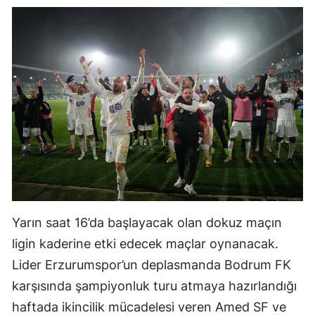
Malatya
Manisa
Kahramanmaraş
Mardin
Muğla
Muş
Nevşehir
Yarın saat 16’da başlayacak olan dokuz maçın
Niğde
ligin kaderine etki edecek maçlar oynanacak.
Ordu
Lider Erzurumspor’un deplasmanda Bodrum FK
Rize
karşısında şampiyonluk turu atmaya hazırlandığı
haftada ikincilik mücadelesi veren Amed SF ve
Sakarya