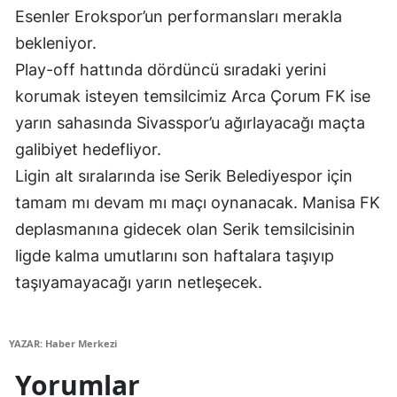
Esenler Erokspor’un performansları merakla
Samsun
bekleniyor.
Siirt
Play-off hattında dördüncü sıradaki yerini
korumak isteyen temsilcimiz Arca Çorum FK ise
Sinop
yarın sahasında Sivasspor’u ağırlayacağı maçta
Sivas
galibiyet hedefliyor.
Ligin alt sıralarında ise Serik Belediyespor için
Tekirdağ
tamam mı devam mı maçı oynanacak. Manisa FK
Tokat
deplasmanına gidecek olan Serik temsilcisinin
Trabzon
ligde kalma umutlarını son haftalara taşıyıp
taşıyamayacağı yarın netleşecek.
Tunceli
Şanlıurfa
YAZAR: Haber Merkezi
Uşak
Yorumlar
Van