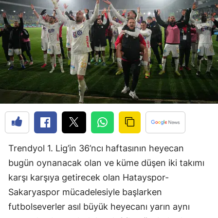
Edirne
Elazığ
Erzincan
Erzurum
Eskişehir
Gaziantep
Giresun
Trendyol 1. Lig’in 36’ncı haftasının heyecan
Gümüşhane
bugün oynanacak olan ve küme düşen iki takımı
Hakkari
karşı karşıya getirecek olan Hatayspor-
Hatay
Sakaryaspor mücadelesiyle başlarken
futbolseverler asıl büyük heyecanı yarın aynı
Isparta