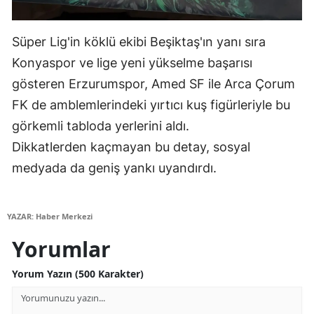
Mersin
Süper Lig'in köklü ekibi Beşiktaş'ın yanı sıra
İstanbul
Konyaspor ve lige yeni yükselme başarısı
İzmir
gösteren Erzurumspor, Amed SF ile Arca Çorum
FK de amblemlerindeki yırtıcı kuş figürleriyle bu
Kars
görkemli tabloda yerlerini aldı.
Kastamonu
Dikkatlerden kaçmayan bu detay, sosyal
Kayseri
medyada da geniş yankı uyandırdı.
Kırklareli
YAZAR: Haber Merkezi
Kırşehir
Yorumlar
Kocaeli
Yorum Yazın (500 Karakter)
Konya
Kütahya