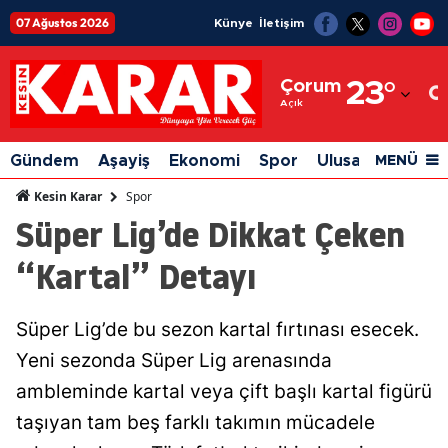
07 Ağustos 2026
Künye
İletişim
Adana
Çorum
23
°
Adıyaman
Açık
Afyonkarahisar
Gündem
Aşayiş
Ekonomi
Spor
Ulusal
Siyaset
MENÜ
Ağrı
Spor
Kesin Karar
Süper Lig’de Dikkat Çeken
Amasya
“Kartal” Detayı
Ankara
Antalya
Süper Lig’de bu sezon kartal fırtınası esecek.
Artvin
Yeni sezonda Süper Lig arenasında
Aydın
ambleminde kartal veya çift başlı kartal figürü
taşıyan tam beş farklı takımın mücadele
Balıkesir