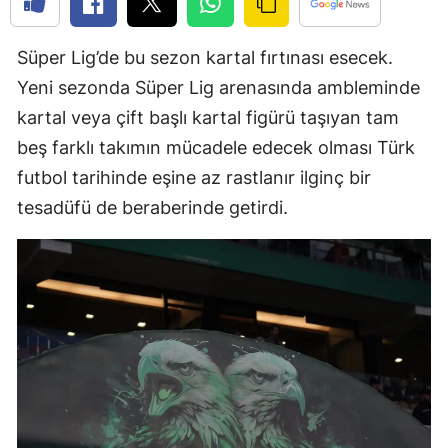
Edirne
Süper Lig’de bu sezon kartal fırtınası esecek.
Elazığ
Yeni sezonda Süper Lig arenasında ambleminde
Erzincan
kartal veya çift başlı kartal figürü taşıyan tam
beş farklı takımın mücadele edecek olması Türk
Erzurum
futbol tarihinde eşine az rastlanır ilginç bir
Eskişehir
tesadüfü de beraberinde getirdi.
Gaziantep
Giresun
Gümüşhane
Hakkari
Hatay
Isparta