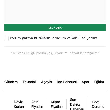
Malatya
Manisa
GÖNDER
Kahramanmaraş
Mardin
Yorum yazma kurallarını
okudum ve kabul ediyorum
Muğla
* Bu içerik ile ilgili yorum yok, ilk yorumu siz yazın, tartışalım *
Muş
Nevşehir
Niğde
Gündem
Teknoloji
Aşayiş
İlçe Haberleri
Spor
Eğitim
Ordu
Rize
Son
Döviz
Altın
Kripto
Hava
Dakika
Kurları
Fiyatları
Fiyatları
Durumu
Sakarya
Haberleri