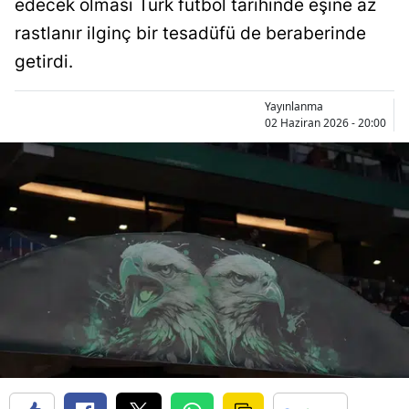
edecek olması Türk futbol tarihinde eşine az
Bilecik
rastlanır ilginç bir tesadüfü de beraberinde
Bingöl
getirdi.
Bitlis
Yayınlanma
02 Haziran 2026 - 20:00
Bolu
Burdur
Bursa
Çanakkale
Çankırı
Çorum
Denizli
Diyarbakır