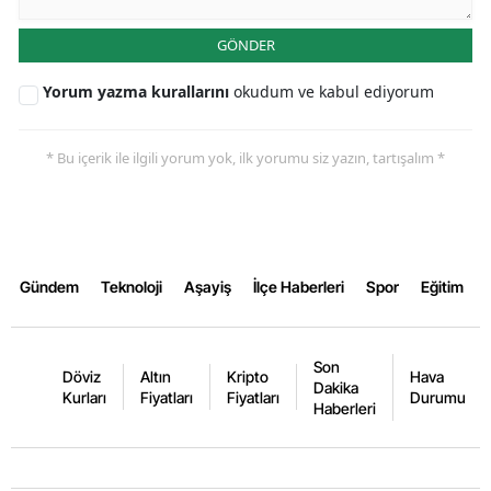
Yozgat
GÖNDER
Zonguldak
Yorum yazma kurallarını
okudum ve kabul ediyorum
Aksaray
* Bu içerik ile ilgili yorum yok, ilk yorumu siz yazın, tartışalım *
Bayburt
Karaman
Kırıkkale
Gündem
Teknoloji
Aşayiş
İlçe Haberleri
Spor
Eğitim
Batman
Şırnak
Son
Döviz
Altın
Kripto
Hava
Dakika
Kurları
Fiyatları
Fiyatları
Durumu
Bartın
Haberleri
Ardahan
Iğdır