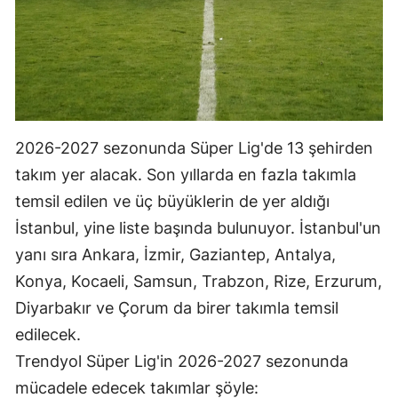
Malatya
Manisa
Kahramanmaraş
Mardin
2026-2027 sezonunda Süper Lig'de 13 şehirden
Muğla
takım yer alacak. Son yıllarda en fazla takımla
temsil edilen ve üç büyüklerin de yer aldığı
Muş
İstanbul, yine liste başında bulunuyor. İstanbul'un
Nevşehir
yanı sıra Ankara, İzmir, Gaziantep, Antalya,
Konya, Kocaeli, Samsun, Trabzon, Rize, Erzurum,
Niğde
Diyarbakır ve Çorum da birer takımla temsil
Ordu
edilecek.
Rize
Trendyol Süper Lig'in 2026-2027 sezonunda
mücadele edecek takımlar şöyle:
Sakarya