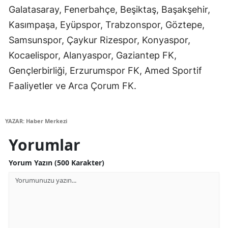
Galatasaray, Fenerbahçe, Beşiktaş, Başakşehir,
Samsun
Kasımpaşa, Eyüpspor, Trabzonspor, Göztepe,
Siirt
Samsunspor, Çaykur Rizespor, Konyaspor,
Kocaelispor, Alanyaspor, Gaziantep FK,
Sinop
Gençlerbirliği, Erzurumspor FK, Amed Sportif
Sivas
Faaliyetler ve Arca Çorum FK.
Tekirdağ
Tokat
YAZAR: Haber Merkezi
Yorumlar
Trabzon
Yorum Yazın (500 Karakter)
Tunceli
Şanlıurfa
Uşak
Van