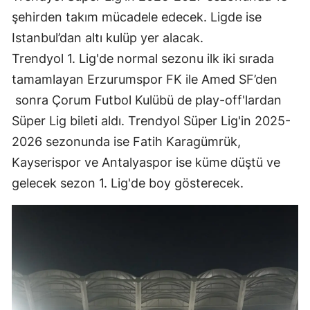
şehirden takım mücadele edecek. Ligde ise
Edirne
Istanbul’dan altı kulüp yer alacak.
Elazığ
Trendyol 1. Lig'de normal sezonu ilk iki sırada
Erzincan
tamamlayan Erzurumspor FK ile Amed SF’den
sonra Çorum Futbol Kulübü de play-off'lardan
Erzurum
Süper Lig bileti aldı. Trendyol Süper Lig'in 2025-
Eskişehir
2026 sezonunda ise Fatih Karagümrük,
Gaziantep
Kayserispor ve Antalyaspor ise küme düştü ve
gelecek sezon 1. Lig'de boy gösterecek.
Giresun
Gümüşhane
Hakkari
Hatay
Isparta