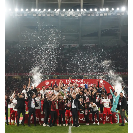
Mersin
İstanbul
İzmir
Kars
Kastamonu
Kayseri
Kırklareli
Kırşehir
Kocaeli
Konya
Kütahya