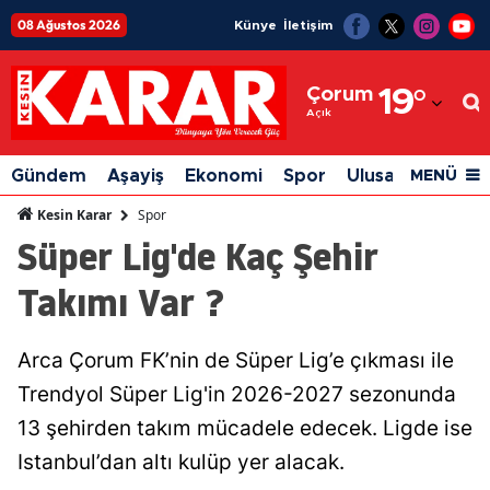
08 Ağustos 2026
Künye
İletişim
Adana
Çorum
19
°
Adıyaman
Açık
Afyonkarahisar
Gündem
Aşayiş
Ekonomi
Spor
Ulusal
Siyaset
MENÜ
Ağrı
Spor
Kesin Karar
Süper Lig'de Kaç Şehir
Amasya
Takımı Var ?
Ankara
Antalya
Arca Çorum FK’nin de Süper Lig’e çıkması ile
Artvin
Trendyol Süper Lig'in 2026-2027 sezonunda
Aydın
13 şehirden takım mücadele edecek. Ligde ise
Istanbul’dan altı kulüp yer alacak.
Balıkesir