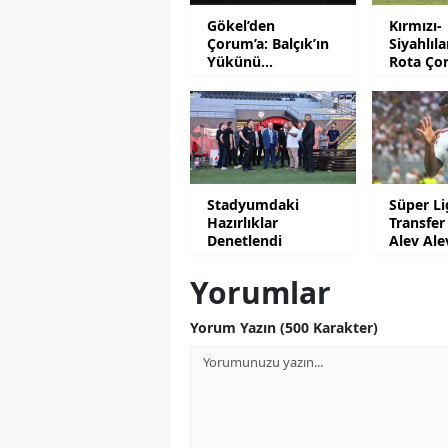
Gökel’den
Kırmızı-
Çorum’a: Balçık’ın
Siyahlıl
Yükünü
Rota Ço
Hafifletmeliyiz
İstanbu
Stadyumdaki
Süper Li
Hazırlıklar
Transfer
Denetlendi
Alev Ale
Yorumlar
Yorum Yazın (500 Karakter)