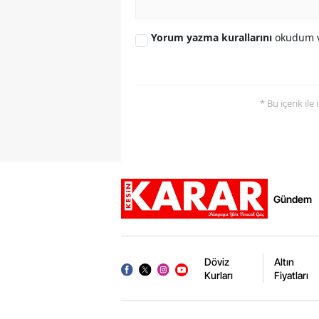
Yorum yazma kurallarını
okudum v
* Bu içerik ile
Gündem
Döviz
Altın
Kurları
Fiyatları