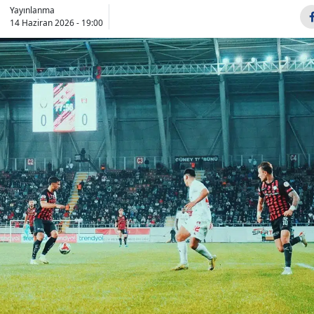
Yayınlanma
Bilecik
14 Haziran 2026 - 19:00
Bingöl
Bitlis
Bolu
Burdur
Bursa
Çanakkale
Çankırı
Çorum
Denizli
Diyarbakır