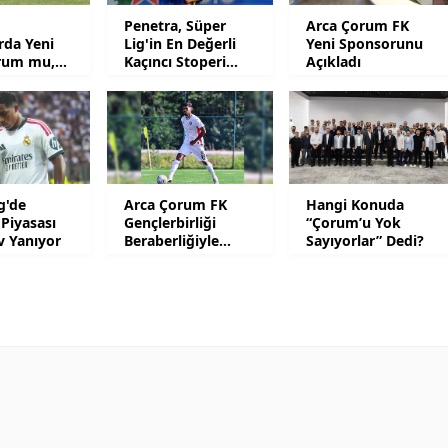
Penetra, Süper
Arca Çorum FK
Malatya
arda Yeni
Lig'in En Değerli
Yeni Sponsorunu
rum mu,
Kaçıncı Stoperi
Açıkladı
Manisa
l mu?
Oldu?
Kahramanmaraş
Mardin
Muğla
g'de
Arca Çorum FK
Hangi Konuda
 Piyasası
Gençlerbirliği
“Çorum’u Yok
Muş
v Yanıyor
Beraberliğiyle
Sayıyorlar” Dedi?
Hazırlık Maçlarını
Nevşehir
Noktaladı
Niğde
Ordu
Rize
Sakarya