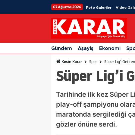
07 Ağustos 2026
Foto Galeriler
Video Gale
Gündem
Aşayiş
Ekonomi
Sp
Spor
Süper Lig’i Getiren
Kesin Karar
Süper Lig’i 
Tarihinde ilk kez Süper 
play-off şampiyonu olar
maratonda sergilediği çar
gözler önüne serdi.