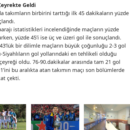
Çeyrekte Geldi
Mersin
a takımların birbirini tarttığı ilk 45 dakikaların yüzde
İstanbul
çlandı.
rajı istatistikleri incelendiğinde maçların yüzde
İzmir
rken, yüzde 45’i ise üç ve üzeri gol ile sonuçlandı.
Kars
43’lük bir dilimle maçların büyük çoğunluğu 2-3 gol
Siyahlıların gol yollarındaki en tehlikeli olduğu
Kastamonu
çeyreği oldu. 76-90.dakikalar arasında tam 21 gol
Kayseri
1’ini bu aralıkta atan takımın maçı son bölümlerde
kat çekti.
Kırklareli
Kırşehir
Kocaeli
Konya
Kütahya