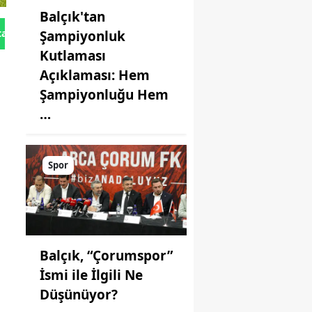
Balçık'tan
tan Gönder
Şampiyonluk
Kutlaması
Açıklaması: Hem
Şampiyonluğu Hem
…
Spor
Balçık, “Çorumspor”
İsmi ile İlgili Ne
Düşünüyor?