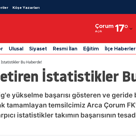
riler
Köşe Yazarları
Adana
Çorum
17
°
Adıyaman
Açık
Afyonkarahisar
or
Ulusal
Siyaset
Resmi İlan
Eğitim
İlçe Haberler
Ağrı
 İstatistikler Bu Haberde!
Amasya
Getiren İstatistikler 
Ankara
Antalya
Lig'e yükselme başarısı gösteren ve geride
ak tamamlayan temsilcimiz Arca Çorum FK'
Artvin
pıcı istatistikler takımın başarısının tesa
Aydın
Balıkesir