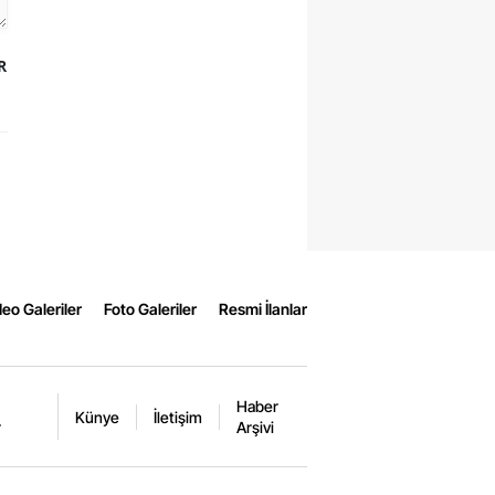
R
eo Galeriler
Foto Galeriler
Resmi İlanlar
Haber
Künye
İletişim
r
Arşivi