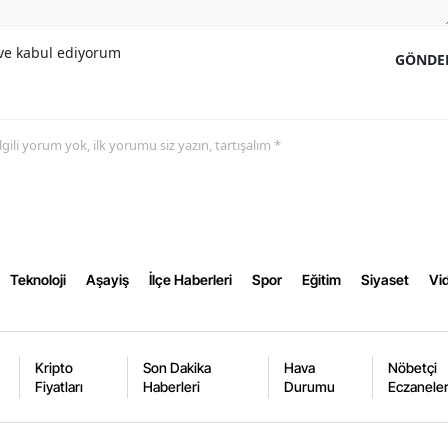
Samsun
e kabul ediyorum
GÖNDE
Siirt
Sinop
 ilgili yorum yok, ilk yorumu siz yazın, tartışalım *
Sivas
Tekirdağ
Tokat
Trabzon
Teknoloji
Aşayiş
İlçe Haberleri
Spor
Eğitim
Siyaset
Vid
Tunceli
Şanlıurfa
Kripto
Son Dakika
Hava
Nöbetçi
Fiyatları
Haberleri
Durumu
Eczanele
Uşak
Van