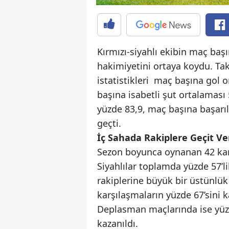
Kırmızı-siyahlı ekibin maç baş
hakimiyetini ortaya koydu. Ta
istatistikleri maç başına gol 
başına isabetli şut ortalaması
yüzde 83,9, maç başına başarıl
geçti.
İç Sahada Rakiplere Geçit Ve
Sezon boyunca oynanan 42 karş
Siyahlılar toplamda yüzde 57’l
rakiplerine büyük bir üstünlük
karşılaşmaların yüzde 67’sini
Deplasman maçlarında ise yüzde
kazanıldı.