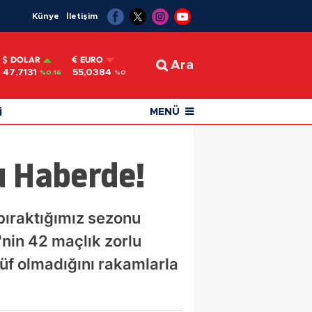
Künye
İletişim
DOLAR
EURO
Ara
47,7131
55,0384
%0.16
%0
i
MENÜ
Bu Haberde!
 bıraktığımız sezonu
nin 42 maçlık zorlu
düf olmadığını rakamlarla