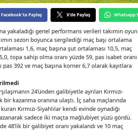
Edirne
Facebook'ta Paylaş
X'de Paylaş
Whatsapp'
Elazığ
ına yakaladığı genel performans verileri takımın oyun
Erzincan
kımın sezon boyunca sergilediği maç başı ortalama
Erzurum
ortalaması 1,6, maç başına şut ortalaması 10,5, maç
 5,0, topa sahip olma oranı yüzde 59, pas isabet oranı
Eskişehir
ı pas 392 ve maç başına korner 6,7 olarak kayıtlara
Gaziantep
rilmedi
Giresun
ılaşmanın 24’ünden galibiyetle ayrılan Kırmızı-
Gümüşhane
ik bir kazanma oranına ulaştı. İç saha maçlarında
 kuran Kırmızı-Siyahlılar kendi evinde oynadığı
Hakkari
 kazanarak sadece iki maçta mağlubiyet yüzü gördü.
Hatay
 48’lik bir galibiyet oranı yakalandı ve 10 maç
Isparta