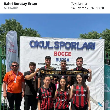
Bahri Boratay Ertan
Yayınlanma
Bilecik
14 Haziran 2026 - 13:30
MUHABİR
Bingöl
Bitlis
Bolu
Burdur
Bursa
Çanakkale
Çankırı
Çorum
Denizli
Diyarbakır