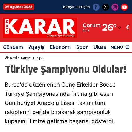
09 Ağustos 2026
Künye
İletişim
Adana
Çorum
26
°
Adıyaman
Açık
Afyonkarahisar
Gündem
Aşayiş
Ekonomi
Spor
Ulusal
Siyaset
MENÜ
Ağrı
Spor
Kesin Karar
Türkiye Şampiyonu Oldular!
Amasya
Ankara
Bursa'da düzenlenen Genç Erkekler Bocce
Antalya
Türkiye Şampiyonasında fırtına gibi esen
Artvin
Cumhuriyet Anadolu Lisesi takımı tüm
rakiplerini geride bırakarak şampiyonluk
Aydın
kupasını ilimize getirme başarısı gösterdi.
Balıkesir