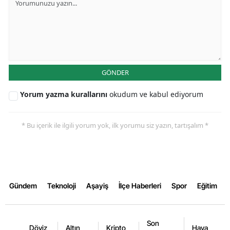
Malatya
Manisa
Kahramanmaraş
GÖNDER
Mardin
Yorum yazma kurallarını
okudum ve kabul ediyorum
Muğla
Muş
* Bu içerik ile ilgili yorum yok, ilk yorumu siz yazın, tartışalım *
Nevşehir
Niğde
Ordu
Gündem
Teknoloji
Aşayiş
İlçe Haberleri
Spor
Eğitim
Rize
Son
Sakarya
Döviz
Altın
Kripto
Hava