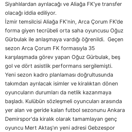
Siyahlılardan ayrılacağı ve Aliağa FK’ye transfer
Samsun
olacağı iddia ediliyor.
İzmir temsilcisi Aliağa FK'nin, Arca Çorum FK’de
Siirt
forma giyen tecrübeli orta saha oyuncusu Oğuz
Sinop
Gürbulak ile anlaşmaya vardığı öğrenildi. Geçen
Sivas
sezon Arca Çorum FK formasıyla 35
karşılaşmada görev yapan Oğuz Gürbulak, beş
Tekirdağ
gol ve dört asistlik performans sergilemişti.
Tokat
Yeni sezon kadro planlaması doğrultusunda
Trabzon
takımdan ayrılacak isimler ve kiralıktan dönen
oyuncuların durumları da netlik kazanmaya
Tunceli
başladı. Kulübün sözleşmeli oyuncuları arasında
Şanlıurfa
yer alan ve geride kalan futbol sezonunu Ankara
Uşak
Demirspor'da kiralık olarak tamamlayan genç
oyuncu Mert Aktaş'ın yeni adresi Gebzespor
Van