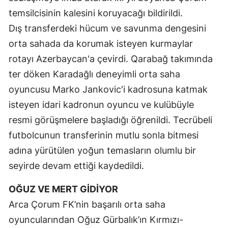
temsilcisinin kalesini koruyacağı bildirildi.
Malatya
Dış transferdeki hücum ve savunma dengesini
Manisa
orta sahada da korumak isteyen kurmaylar
Kahramanmaraş
rotayı Azerbaycan'a çevirdi. Qarabağ takımında
ter döken Karadağlı deneyimli orta saha
Mardin
oyuncusu Marko Jankovic'i kadrosuna katmak
Muğla
isteyen idari kadronun oyuncu ve kulübüyle
resmi görüşmelere başladığı öğrenildi. Tecrübeli
Muş
futbolcunun transferinin mutlu sonla bitmesi
Nevşehir
adına yürütülen yoğun temasların olumlu bir
Niğde
seyirde devam ettiği kaydedildi.
Ordu
OĞUZ VE MERT GİDİYOR
Rize
Arca Çorum FK’nin başarılı orta saha
oyuncularından Oğuz Gürbalık’ın Kırmızı-
Sakarya