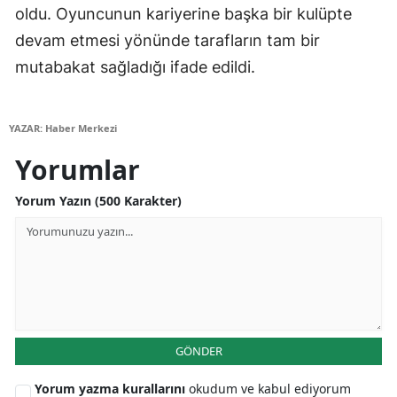
oldu. Oyuncunun kariyerine başka bir kulüpte
Yozgat
devam etmesi yönünde tarafların tam bir
mutabakat sağladığı ifade edildi.
Zonguldak
Aksaray
YAZAR: Haber Merkezi
Bayburt
Yorumlar
Karaman
Yorum Yazın (500 Karakter)
Kırıkkale
Batman
Şırnak
Bartın
GÖNDER
Ardahan
Yorum yazma kurallarını
okudum ve kabul ediyorum
Iğdır