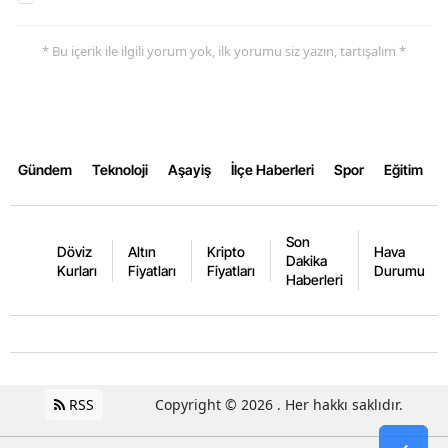
Yalova
* Bu içerik ile ilgili yorum yok, ilk yorumu siz yazın, tartışalım *
Karabük
Kilis
Osmaniye
Gündem
Teknoloji
Aşayiş
İlçe Haberleri
Spor
Eğitim
Düzce
Son
Döviz
Altın
Kripto
Hava
Dakika
Kurları
Fiyatları
Fiyatları
Durumu
Haberleri
RSS
Copyright © 2026 . Her hakkı saklıdır.