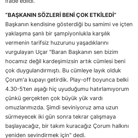
ifade edildi.
Yalova
“BAŞKANIN SÖZLERİ BENİ ÇOK ETKİLEDİ”
Başkanın kendisine gösterdiği bu samimi ve içten
Karabük
yaklaşıma şanlı bir şampiyonlukla karşılık
Kilis
vermenin tarifsiz huzurunu yaşadıklarını
Osmaniye
vurgulayan Uçar "Baran Başkanın sen bizim
hocamız değil kardeşimizsin artık cümlesi beni
Düzce
çok duygulandırmıştı. Bu cümleye layık olduk
Çorum'a kupayı getirdik. Play-off boyunca belki
4.30-5’ten aşağı hiç uyuduğumu hatırlamıyorum
çünkü gerçekten çok büyük yük vardı
omuzlarımızda. Şimdi seviniyoruz ama uzun
sürmeyecek iki gün sonra tekrar çalışmaya
başlayacağız, bir takım kuracağız Çorum halkını
yeniden sevindirmek için" dedi.