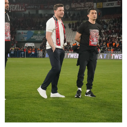
Samsun
Siirt
Sinop
Sivas
Tekirdağ
Tokat
Trabzon
Tunceli
Şanlıurfa
Uşak
Van