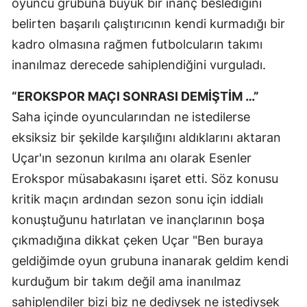
oyuncu grubuna büyük bir inanç beslediğini
Mersin
belirten başarılı çalıştırıcının kendi kurmadığı bir
kadro olmasına rağmen futbolcuların takımı
İstanbul
inanılmaz derecede sahiplendiğini vurguladı.
İzmir
“EROKSPOR MAÇI SONRASI DEMİŞTİM …”
Kars
Saha içinde oyuncularından ne istedilerse
Kastamonu
eksiksiz bir şekilde karşılığını aldıklarını aktaran
Uçar'ın sezonun kırılma anı olarak Esenler
Kayseri
Erokspor müsabakasını işaret etti. Söz konusu
Kırklareli
kritik maçın ardından sezon sonu için iddialı
Kırşehir
konuştuğunu hatırlatan ve inançlarının boşa
çıkmadığına dikkat çeken Uçar "Ben buraya
Kocaeli
geldiğimde oyun grubuna inanarak geldim kendi
Konya
kurduğum bir takım değil ama inanılmaz
Kütahya
sahiplendiler bizi biz ne dediysek ne istediysek