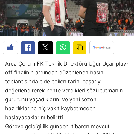
Edirne
Elazığ
Erzincan
Erzurum
Eskişehir
Arca Çorum FK Teknik Direktörü Uğur Uçar play-
Gaziantep
off finalinin ardından düzenlenen basın
Giresun
toplantısında elde edilen tarihi başarıyı
değerlendirerek kente verdikleri sözü tutmanın
Gümüşhane
gururunu yaşadıklarını ve yeni sezon
Hakkari
hazırlıklarına hiç vakit kaybetmeden
başlayacaklarını belirtti.
Hatay
Göreve geldiği ilk günden itibaren mevcut
Isparta