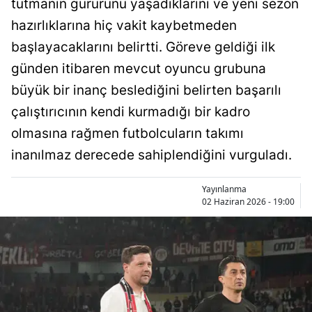
tutmanın gururunu yaşadıklarını ve yeni sezon
Bilecik
hazırlıklarına hiç vakit kaybetmeden
Bingöl
başlayacaklarını belirtti. Göreve geldiği ilk
günden itibaren mevcut oyuncu grubuna
Bitlis
büyük bir inanç beslediğini belirten başarılı
Bolu
çalıştırıcının kendi kurmadığı bir kadro
Burdur
olmasına rağmen futbolcuların takımı
inanılmaz derecede sahiplendiğini vurguladı.
Bursa
Çanakkale
Yayınlanma
02 Haziran 2026 - 19:00
Çankırı
Çorum
Denizli
Diyarbakır