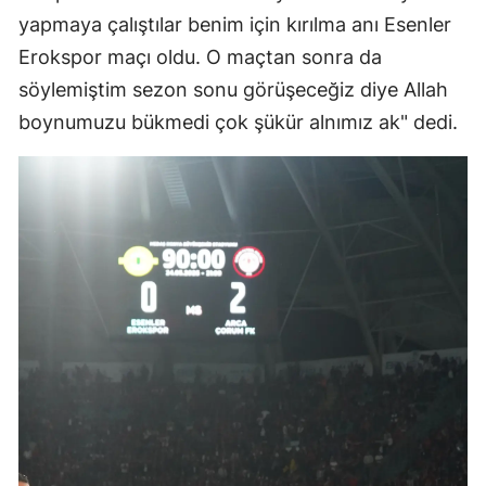
yapmaya çalıştılar benim için kırılma anı Esenler
Malatya
Erokspor maçı oldu. O maçtan sonra da
Manisa
söylemiştim sezon sonu görüşeceğiz diye Allah
boynumuzu bükmedi çok şükür alnımız ak" dedi.
Kahramanmaraş
Mardin
Muğla
Muş
Nevşehir
Niğde
Ordu
Rize
Sakarya