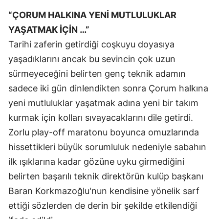
“ÇORUM HALKINA YENİ MUTLULUKLAR
Yozgat
YAŞATMAK İÇİN …”
Zonguldak
Tarihi zaferin getirdiği coşkuyu doyasıya
Aksaray
yaşadıklarını ancak bu sevincin çok uzun
sürmeyeceğini belirten genç teknik adamın
Bayburt
sadece iki gün dinlendikten sonra Çorum halkına
Karaman
yeni mutluluklar yaşatmak adına yeni bir takım
kurmak için kolları sıvayacaklarını dile getirdi.
Kırıkkale
Zorlu play-off maratonu boyunca omuzlarında
Batman
hissettikleri büyük sorumluluk nedeniyle sabahın
Şırnak
ilk ışıklarına kadar gözüne uyku girmediğini
belirten başarılı teknik direktörün kulüp başkanı
Bartın
Baran Korkmazoğlu'nun kendisine yönelik sarf
Ardahan
ettiği sözlerden de derin bir şekilde etkilendiği
Iğdır