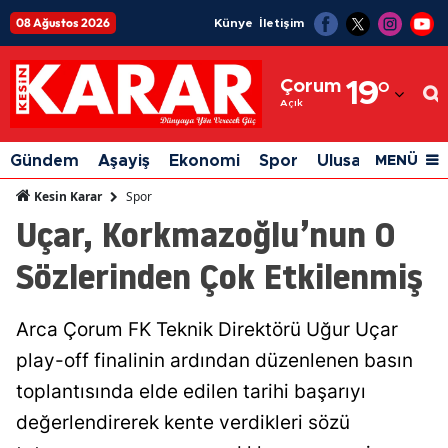
08 Ağustos 2026
Künye
İletişim
Adana
Çorum
19
°
Adıyaman
Açık
Afyonkarahisar
Gündem
Aşayiş
Ekonomi
Spor
Ulusal
Siyaset
MENÜ
Ağrı
Spor
Kesin Karar
Uçar, Korkmazoğlu’nun O
Amasya
Sözlerinden Çok Etkilenmiş
Ankara
Antalya
Arca Çorum FK Teknik Direktörü Uğur Uçar
Artvin
play-off finalinin ardından düzenlenen basın
Aydın
toplantısında elde edilen tarihi başarıyı
değerlendirerek kente verdikleri sözü
Balıkesir