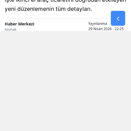
yeni düzenlemenin tüm detayları.
Samsun
Siirt
Haber Merkezi
Yayınlanma
29 Nisan 2026 - 22:25
Kaynak
Sinop
Sivas
Tekirdağ
Tokat
Trabzon
Tunceli
Şanlıurfa
Uşak
Van