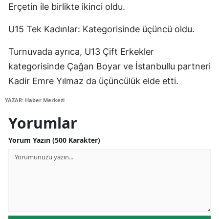
Erçetin ile birlikte ikinci oldu.
Mersin
U15 Tek Kadınlar: Kategorisinde üçüncü oldu.
İstanbul
Turnuvada ayrıca, U13 Çift Erkekler
İzmir
kategorisinde Çağan Boyar ve İstanbullu partneri
Kars
Kadir Emre Yılmaz da üçüncülük elde etti.
Kastamonu
YAZAR: Haber Merkezi
Kayseri
Yorumlar
Kırklareli
Yorum Yazın (500 Karakter)
Kırşehir
Kocaeli
Konya
Kütahya