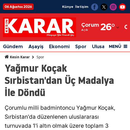
06 Ağustos 2026
Künye
İletişim
Adana
Çorum
26
°
Adıyaman
Açık
Afyonkarahisar
Gündem
Aşayiş
Ekonomi
Spor
Ulusal
Siyaset
MENÜ
Ağrı
Spor
Kesin Karar
Yağmur Koçak
Amasya
Sırbistan'dan Üç Madalya
Ankara
İle Döndü
Antalya
Artvin
Çorumlu milli badmintoncu Yağmur Koçak,
Aydın
Sırbistan'da düzenlenen uluslararası
Balıkesir
turnuvada 1'i altın olmak üzere toplam 3