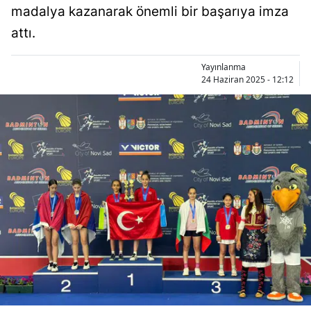
madalya kazanarak önemli bir başarıya imza
Bilecik
attı.
Bingöl
Yayınlanma
Bitlis
24 Haziran 2025 - 12:12
Bolu
Burdur
Bursa
Çanakkale
Çankırı
Çorum
Denizli
Diyarbakır