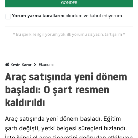
GÖNDER
Malatya
Yorum yazma kurallarını
okudum ve kabul ediyorum
Manisa
* Bu içerik ile ilgili yorum yok, ilk yorumu siz yazın, tartışalım *
Kahramanmaraş
Mardin
Muğla
Ekonomi
Kesin Karar
Araç satışında yeni dönem
Muş
başladı: O şart resmen
Nevşehir
kaldırıldı
Niğde
Ordu
Araç satışında yeni dönem başladı. Eğitim
Rize
şartı değişti, yetki belgesi süreçleri hızlandı.
Sakarya
İşte ikinci el araç ticaretini doğrudan etkileyen