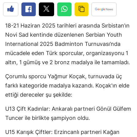
Edirne
Elazığ
18-21 Haziran 2025 tarihleri arasında Sırbistan’ın
Erzincan
Novi Sad kentinde düzenlenen Serbian Youth
International 2025 Badminton Turnuvası’nda
Erzurum
mücadele eden Türk sporcular, organizasyonu 1
Eskişehir
altın, 1 gümüş ve 2 bronz madalya ile tamamladı.
Gaziantep
Çorumlu sporcu Yağmur Koçak, turnuvada üç
Giresun
farklı kategoride madalya kazandı. Koçak'ın elde
ettiği dereceler şu şekilde:
Gümüşhane
Hakkari
U13 Çift Kadınlar: Ankaralı partneri Gönül Gülfem
Tuncer ile birlikte şampiyon oldu.
Hatay
U15 Karışık Çiftler: Erzincanlı partneri Kağan
Isparta