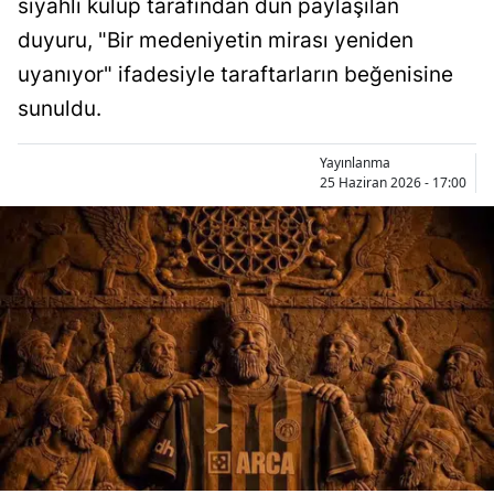
siyahlı kulüp tarafından dün paylaşılan
Bilecik
duyuru, "Bir medeniyetin mirası yeniden
Bingöl
uyanıyor" ifadesiyle taraftarların beğenisine
sunuldu.
Bitlis
Bolu
Yayınlanma
25 Haziran 2026 - 17:00
Burdur
Bursa
Çanakkale
Çankırı
Çorum
Denizli
Diyarbakır