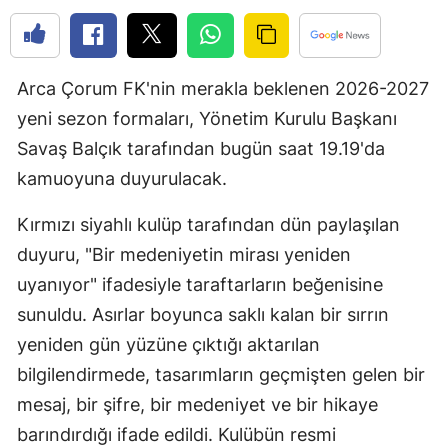
Edirne
Elazığ
Arca Çorum FK'nin merakla beklenen 2026-2027
Erzincan
yeni sezon formaları, Yönetim Kurulu Başkanı
Savaş Balçık tarafından bugün saat 19.19'da
Erzurum
kamuoyuna duyurulacak.
Eskişehir
Kırmızı siyahlı kulüp tarafından dün paylaşılan
Gaziantep
duyuru, "Bir medeniyetin mirası yeniden
Giresun
uyanıyor" ifadesiyle taraftarların beğenisine
Gümüşhane
sunuldu. Asırlar boyunca saklı kalan bir sırrın
yeniden gün yüzüne çıktığı aktarılan
Hakkari
bilgilendirmede, tasarımların geçmişten gelen bir
Hatay
mesaj, bir şifre, bir medeniyet ve bir hikaye
barındırdığı ifade edildi. Kulübün resmi
Isparta