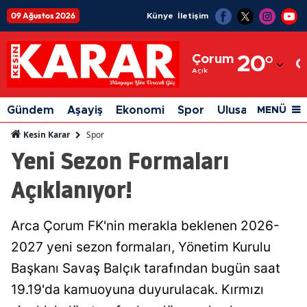
09 Ağustos 2026
Künye
İletişim
Adana
Çorum
20
°
Adıyaman
Açık
Afyonkarahisar
Gündem
Aşayiş
Ekonomi
Spor
Ulusal
Siyaset
MENÜ
Ağrı
Spor
Kesin Karar
Yeni Sezon Formaları
Amasya
Açıklanıyor!
Ankara
Antalya
Arca Çorum FK'nin merakla beklenen 2026-
Artvin
2027 yeni sezon formaları, Yönetim Kurulu
Aydın
Başkanı Savaş Balçık tarafından bugün saat
19.19'da kamuoyuna duyurulacak. Kırmızı
Balıkesir