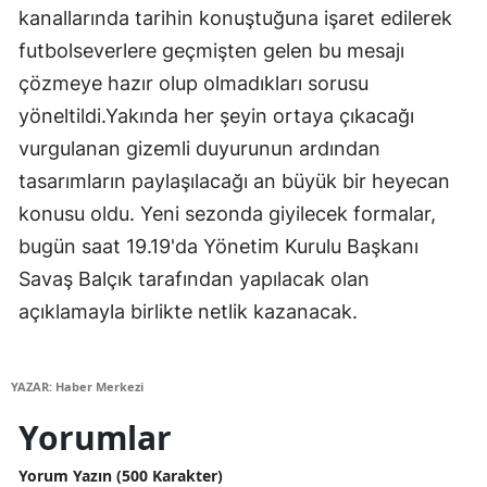
kanallarında tarihin konuştuğuna işaret edilerek
Mersin
futbolseverlere geçmişten gelen bu mesajı
İstanbul
çözmeye hazır olup olmadıkları sorusu
yöneltildi.Yakında her şeyin ortaya çıkacağı
İzmir
vurgulanan gizemli duyurunun ardından
Kars
tasarımların paylaşılacağı an büyük bir heyecan
Kastamonu
konusu oldu. Yeni sezonda giyilecek formalar,
bugün saat 19.19'da Yönetim Kurulu Başkanı
Kayseri
Savaş Balçık tarafından yapılacak olan
Kırklareli
açıklamayla birlikte netlik kazanacak.
Kırşehir
Kocaeli
YAZAR: Haber Merkezi
Yorumlar
Konya
Yorum Yazın (500 Karakter)
Kütahya