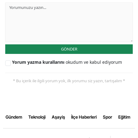
Malatya
Manisa
Kahramanmaraş
Mardin
GÖNDER
Muğla
Yorum yazma kurallarını
okudum ve kabul ediyorum
Muş
* Bu içerik ile ilgili yorum yok, ilk yorumu siz yazın, tartışalım *
Nevşehir
Niğde
Ordu
Gündem
Teknoloji
Aşayiş
İlçe Haberleri
Spor
Eğitim
Rize
Sakarya