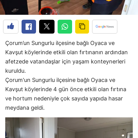
Edirne
Elazığ
Erzincan
Çorum’un Sungurlu ilçesine bağlı Oyaca ve
Erzurum
Kavşut köylerinde etkili olan fırtınanın ardından
Eskişehir
afetzede vatandaşlar için yaşam konteynerleri
kuruldu.
Gaziantep
Çorum'un Sungurlu ilçesine bağlı Oyaca ve
Giresun
Kavşut köylerinde 4 gün önce etkili olan fırtına
Gümüşhane
ve hortum nedeniyle çok sayıda yapıda hasar
meydana geldi.
Hakkari
Hatay
Isparta