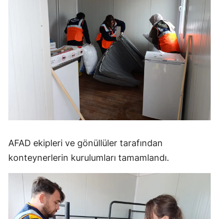
Malatya
Manisa
Kahramanmaraş
Mardin
Muğla
Muş
Nevşehir
AFAD ekipleri ve gönüllüler tarafından
Niğde
konteynerlerin kurulumları tamamlandı.
Ordu
Rize
Sakarya