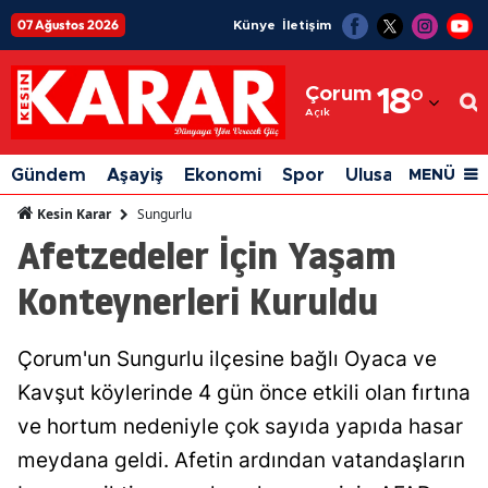
07 Ağustos 2026
Künye
İletişim
Adana
Çorum
18
°
Adıyaman
Açık
Afyonkarahisar
Gündem
Aşayiş
Ekonomi
Spor
Ulusal
Siyaset
MENÜ
Ağrı
Sungurlu
Kesin Karar
Afetzedeler İçin Yaşam
Amasya
Konteynerleri Kuruldu
Ankara
Antalya
Çorum'un Sungurlu ilçesine bağlı Oyaca ve
Artvin
Kavşut köylerinde 4 gün önce etkili olan fırtına
Aydın
ve hortum nedeniyle çok sayıda yapıda hasar
meydana geldi. Afetin ardından vatandaşların
Balıkesir