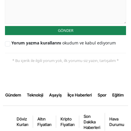
Yalova
Karabük
GÖNDER
Kilis
Yorum yazma kurallarını
okudum ve kabul ediyorum
Osmaniye
Düzce
* Bu içerik ile ilgili yorum yok, ilk yorumu siz yazın, tartışalım *
Gündem
Teknoloji
Aşayiş
İlçe Haberleri
Spor
Eğitim
Son
Döviz
Altın
Kripto
Hava
Dakika
Kurları
Fiyatları
Fiyatları
Durumu
Haberleri