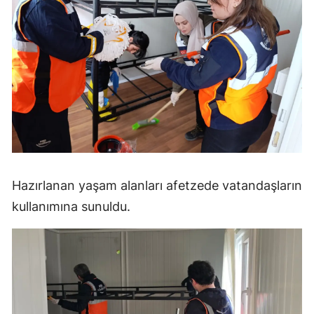
Samsun
Siirt
Sinop
Sivas
Tekirdağ
Tokat
Hazırlanan yaşam alanları afetzede vatandaşların
Trabzon
kullanımına sunuldu.
Tunceli
Şanlıurfa
Uşak
Van