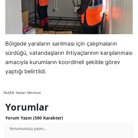
Yozgat
Zonguldak
Aksaray
Bölgede yaraların sarılması için çalışmaların
Bayburt
sürdüğü, vatandaşların ihtiyaçlarının karşılanması
amacıyla kurumların koordineli şekilde görev
Karaman
yaptığı belirtildi.
Kırıkkale
Batman
YAZAR: Haber Merkezi
Şırnak
Yorumlar
Bartın
Yorum Yazın (500 Karakter)
Ardahan
Iğdır