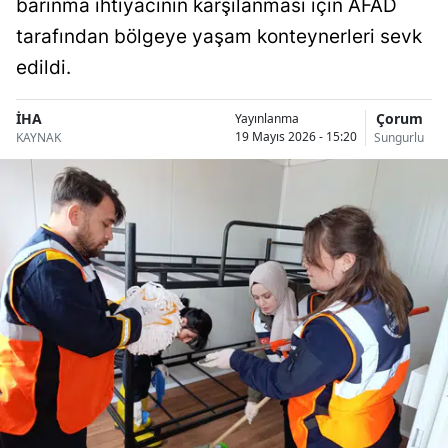
barınma ihtiyacının karşılanması için AFAD
Bilecik
tarafından bölgeye yaşam konteynerleri sevk
Bingöl
edildi.
Bitlis
İHA
Çorum
Yayınlanma
19 Mayıs 2026 - 15:20
KAYNAK
Sungurlu
Bolu
Burdur
Bursa
Çanakkale
Çankırı
Çorum
Denizli
Diyarbakır