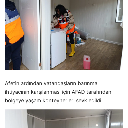
Mersin
İstanbul
İzmir
Kars
Kastamonu
Kayseri
Kırklareli
Afetin ardından vatandaşların barınma
Kırşehir
ihtiyacının karşılanması için AFAD tarafından
bölgeye yaşam konteynerleri sevk edildi.
Kocaeli
Konya
Kütahya