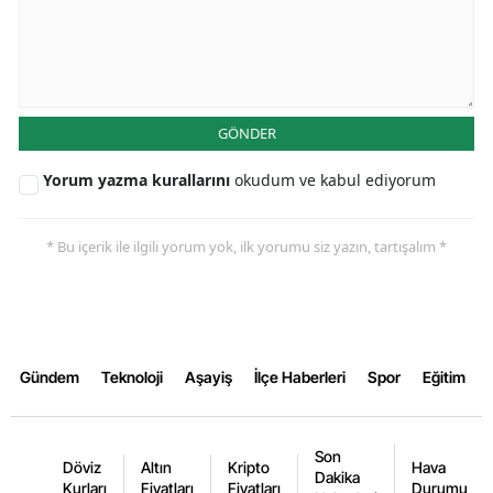
Yalova
Karabük
Kilis
GÖNDER
Osmaniye
Yorum yazma kurallarını
okudum ve kabul ediyorum
Düzce
* Bu içerik ile ilgili yorum yok, ilk yorumu siz yazın, tartışalım *
Gündem
Teknoloji
Aşayiş
İlçe Haberleri
Spor
Eğitim
Son
Döviz
Altın
Kripto
Hava
Dakika
Kurları
Fiyatları
Fiyatları
Durumu