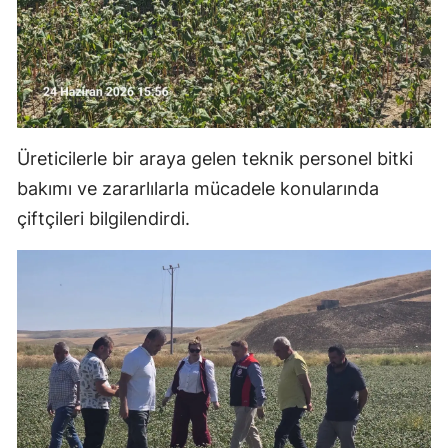
Samsun
Siirt
Sinop
Sivas
Üreticilerle bir araya gelen teknik personel bitki
bakımı ve zararlılarla mücadele konularında
Tekirdağ
çiftçileri bilgilendirdi.
Tokat
Trabzon
Tunceli
Şanlıurfa
Uşak
Van