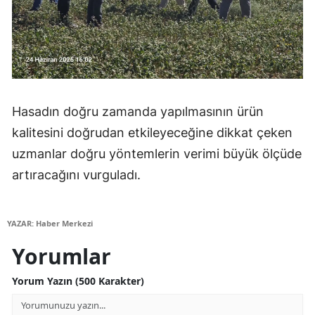
Yozgat
Zonguldak
Aksaray
Hasadın doğru zamanda yapılmasının ürün
Bayburt
kalitesini doğrudan etkileyeceğine dikkat çeken
Karaman
uzmanlar doğru yöntemlerin verimi büyük ölçüde
Kırıkkale
artıracağını vurguladı.
Batman
YAZAR: Haber Merkezi
Şırnak
Yorumlar
Bartın
Yorum Yazın (500 Karakter)
Ardahan
Iğdır