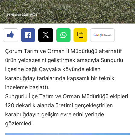
Edirne
Elazığ
Erzincan
Erzurum
Çorum Tarım ve Orman İl Müdürlüğü alternatif
Eskişehir
ürün yelpazesini geliştirmek amacıyla Sungurlu
ilçesine bağlı Çayyaka köyünde ekilen
Gaziantep
karabuğday tarlalarında kapsamlı bir teknik
Giresun
inceleme başlattı.
Gümüşhane
Sungurlu İlçe Tarım ve Orman Müdürlüğü ekipleri
120 dekarlık alanda üretimi gerçekleştirilen
Hakkari
karabuğdayın gelişim evrelerini yerinde
Hatay
gözlemledi.
Isparta