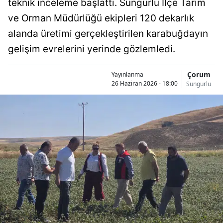
teknik inceleme başlattı. Sungurlu İlçe Tarım
Bilecik
ve Orman Müdürlüğü ekipleri 120 dekarlık
Bingöl
alanda üretimi gerçekleştirilen karabuğdayın
gelişim evrelerini yerinde gözlemledi.
Bitlis
Bolu
Çorum
Yayınlanma
26 Haziran 2026 - 18:00
Sungurlu
Burdur
Bursa
Çanakkale
Çankırı
Çorum
Denizli
Diyarbakır