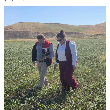
Malatya
Manisa
Kahramanmaraş
Mardin
Muğla
Muş
Nevşehir
Niğde
Ordu
Rize
Sakarya