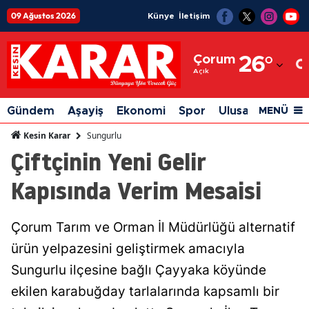
09 Ağustos 2026
Künye
İletişim
Adana
Çorum
26
°
Adıyaman
Açık
Afyonkarahisar
Gündem
Aşayiş
Ekonomi
Spor
Ulusal
Siyaset
MENÜ
Ağrı
Sungurlu
Kesin Karar
Çiftçinin Yeni Gelir
Amasya
Kapısında Verim Mesaisi
Ankara
Antalya
Çorum Tarım ve Orman İl Müdürlüğü alternatif
Artvin
ürün yelpazesini geliştirmek amacıyla
Aydın
Sungurlu ilçesine bağlı Çayyaka köyünde
ekilen karabuğday tarlalarında kapsamlı bir
Balıkesir