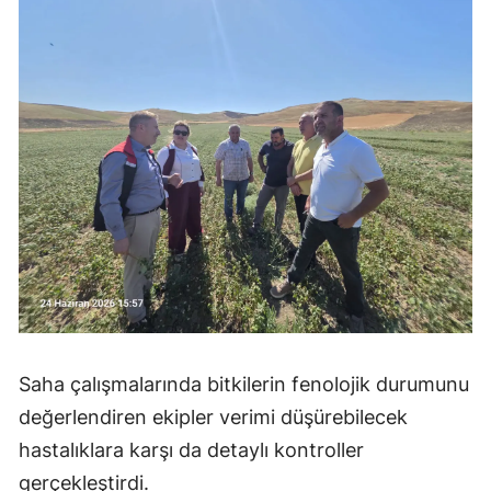
Mersin
İstanbul
İzmir
Kars
Kastamonu
Kayseri
Kırklareli
Kırşehir
Saha çalışmalarında bitkilerin fenolojik durumunu
Kocaeli
değerlendiren ekipler verimi düşürebilecek
Konya
hastalıklara karşı da detaylı kontroller
Kütahya
gerçekleştirdi.