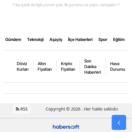
* Bu içerik ile ilgili yorum yok, ilk yorumu siz yazın, tartışalım *
Gündem
Teknoloji
Aşayiş
İlçe Haberleri
Spor
Eğitim
Son
Döviz
Altın
Kripto
Hava
Dakika
Kurları
Fiyatları
Fiyatları
Durumu
Haberleri
RSS
Copyright © 2026 . Her hakkı saklıdır.