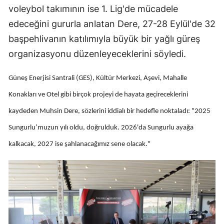
voleybol takımının ise 1. Lig'de mücadele
Malatya
edeceğini gururla anlatan Dere, 27-28 Eylül'de 32
Manisa
başpehlivanın katılımıyla büyük bir yağlı güreş
organizasyonu düzenleyeceklerini söyledi.
Kahramanmaraş
Mardin
Güneş Enerjisi Santrali (GES), Kültür Merkezi, Aşevi, Mahalle
Konakları ve Otel gibi birçok projeyi de hayata geçireceklerini
Muğla
kaydeden Muhsin Dere, sözlerini iddialı bir hedefle noktaladı: "2025
Muş
Sungurlu’muzun yılı oldu, doğrulduk. 2026'da Sungurlu ayağa
Nevşehir
kalkacak, 2027 ise şahlanacağımız sene olacak."
Niğde
Ordu
Rize
Sakarya