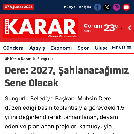
07 Ağustos 2026
Künye
İletişim
Adana
Çorum
23
°
Adıyaman
Açık
Afyonkarahisar
Gündem
Aşayiş
Ekonomi
Spor
Ulusal
Siyaset
MENÜ
Ağrı
Sungurlu
Kesin Karar
Dere: 2027, Şahlanacağımız
Amasya
Sene Olacak
Ankara
Antalya
Sungurlu Belediye Başkanı Muhsin Dere,
Artvin
düzenlediği basın toplantısıyla görevdeki 1,5
Aydın
yılını değerlendirerek tamamlanan, devam
eden ve planlanan projeleri kamuoyuyla
Balıkesir