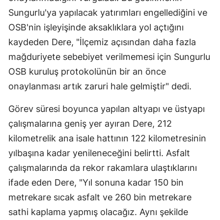
Edirne
Sungurlu'ya yapılacak yatırımları engellediğini ve
OSB'nin işleyişinde aksaklıklara yol açtığını
Elazığ
kaydeden Dere, "İlçemiz açısından daha fazla
Erzincan
mağduriyete sebebiyet verilmemesi için Sungurlu
OSB kuruluş protokolünün bir an önce
Erzurum
onaylanması artık zaruri hale gelmiştir" dedi.
Eskişehir
Görev süresi boyunca yapılan altyapı ve üstyapı
Gaziantep
çalışmalarına geniş yer ayıran Dere, 212
Giresun
kilometrelik ana isale hattının 122 kilometresinin
yılbaşına kadar yenileneceğini belirtti. Asfalt
Gümüşhane
çalışmalarında da rekor rakamlara ulaştıklarını
Hakkari
ifade eden Dere, "Yıl sonuna kadar 150 bin
Hatay
metrekare sıcak asfalt ve 260 bin metrekare
sathi kaplama yapmış olacağız. Aynı şekilde
Isparta