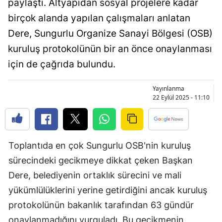
paylaştı. Altyapıdan sosyal projelere kadar
Bilecik
birçok alanda yapılan çalışmaları anlatan
Bingöl
Dere, Sungurlu Organize Sanayi Bölgesi (OSB)
kuruluş protokolünün bir an önce onaylanması
Bitlis
için de çağrıda bulundu.
Bolu
Yayınlanma
Burdur
22 Eylül 2025 - 11:10
Bursa
Çanakkale
Toplantıda en çok Sungurlu OSB'nin kuruluş
Çankırı
sürecindeki gecikmeye dikkat çeken Başkan
Çorum
Dere, belediyenin ortaklık sürecini ve mali
yükümlülüklerini yerine getirdiğini ancak kuruluş
Denizli
protokolünün bakanlık tarafından 63 gündür
Diyarbakır
onaylanmadığını vurguladı. Bu gecikmenin