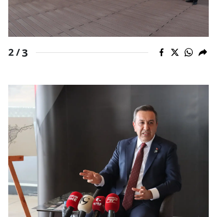
Yozgat
Zonguldak
3
2 /
Aksaray
Bayburt
Karaman
Kırıkkale
Batman
Şırnak
Bartın
Ardahan
Iğdır