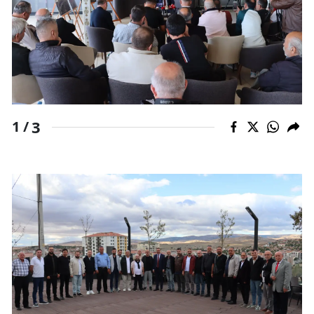
Samsun
Siirt
Sinop
Sivas
3
1 /
Tekirdağ
Tokat
Trabzon
Tunceli
Şanlıurfa
Uşak
Van