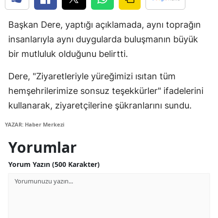
Edirne
Başkan Dere, yaptığı açıklamada, aynı toprağın
Elazığ
insanlarıyla aynı duygularda buluşmanın büyük
Erzincan
bir mutluluk olduğunu belirtti.
Erzurum
Dere, "Ziyaretleriyle yüreğimizi ısıtan tüm
hemşehrilerimize sonsuz teşekkürler" ifadelerini
Eskişehir
kullanarak, ziyaretçilerine şükranlarını sundu.
Gaziantep
YAZAR: Haber Merkezi
Giresun
Yorumlar
Gümüşhane
Yorum Yazın (500 Karakter)
Hakkari
Hatay
Isparta