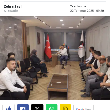
Bilecik
Zehra Sayıl
Yayınlanma
22 Temmuz 2025 - 09:20
MUHABİR
Bingöl
Bitlis
Bolu
Burdur
Bursa
Çanakkale
Çankırı
Çorum
Denizli
Diyarbakır