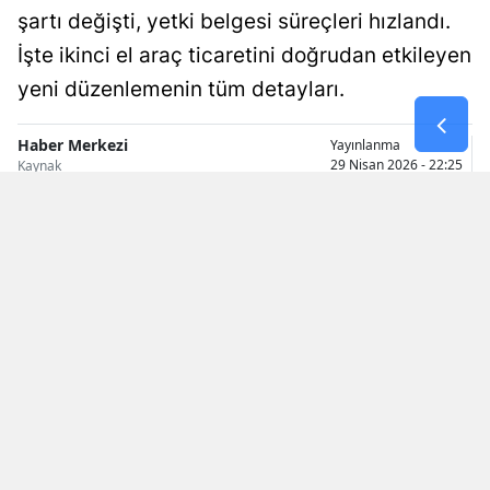
şartı değişti, yetki belgesi süreçleri hızlandı.
Malatya
İşte ikinci el araç ticaretini doğrudan etkileyen
Manisa
yeni düzenlemenin tüm detayları.
Kahramanmaraş
Haber Merkezi
Yayınlanma
29 Nisan 2026 - 22:25
Kaynak
Mardin
Muğla
Muş
Nevşehir
Niğde
Ordu
Rize
Sakarya