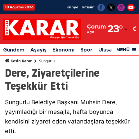
10 Ağustos 2026
Künye
İletişim
Adana
Çorum
23
°
Adıyaman
Açık
Afyonkarahisar
Gündem
Aşayiş
Ekonomi
Spor
Ulusal
Siyaset
MENÜ
Ağrı
Sungurlu
Kesin Karar
Dere, Ziyaretçilerine
Amasya
Teşekkür Etti
Ankara
Antalya
Sungurlu Belediye Başkanı Muhsin Dere,
Artvin
yayımladığı bir mesajla, hafta boyunca
Aydın
kendisini ziyaret eden vatandaşlara teşekkür
etti.
Balıkesir