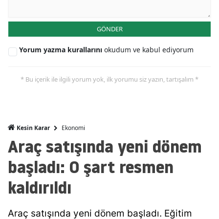
Mersin
GÖNDER
İstanbul
Yorum yazma kurallarını
okudum ve kabul ediyorum
İzmir
Kars
* Bu içerik ile ilgili yorum yok, ilk yorumu siz yazın, tartışalım *
Kastamonu
Kayseri
Ekonomi
Kesin Karar
Kırklareli
Araç satışında yeni dönem
Kırşehir
başladı: O şart resmen
Kocaeli
kaldırıldı
Konya
Araç satışında yeni dönem başladı. Eğitim
Kütahya