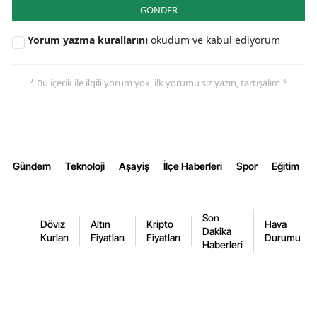
GÖNDER
Yalova
Yorum yazma kurallarını
okudum ve kabul ediyorum
Karabük
* Bu içerik ile ilgili yorum yok, ilk yorumu siz yazın, tartışalım *
Kilis
Osmaniye
Düzce
Gündem
Teknoloji
Aşayiş
İlçe Haberleri
Spor
Eğitim
Son
Döviz
Altın
Kripto
Hava
Dakika
Kurları
Fiyatları
Fiyatları
Durumu
Haberleri