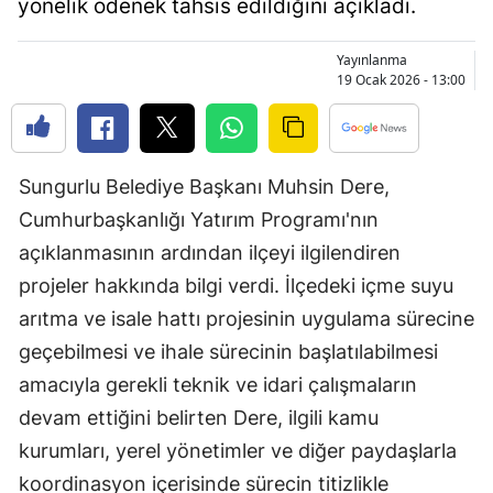
yönelik ödenek tahsis edildiğini açıkladı.
Bilecik
Yayınlanma
Bingöl
19 Ocak 2026 - 13:00
Bitlis
Bolu
Sungurlu Belediye Başkanı Muhsin Dere,
Burdur
Cumhurbaşkanlığı Yatırım Programı'nın
Bursa
açıklanmasının ardından ilçeyi ilgilendiren
projeler hakkında bilgi verdi. İlçedeki içme suyu
Çanakkale
arıtma ve isale hattı projesinin uygulama sürecine
Çankırı
geçebilmesi ve ihale sürecinin başlatılabilmesi
amacıyla gerekli teknik ve idari çalışmaların
Çorum
devam ettiğini belirten Dere, ilgili kamu
Denizli
kurumları, yerel yönetimler ve diğer paydaşlarla
Diyarbakır
koordinasyon içerisinde sürecin titizlikle