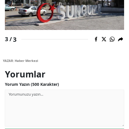
Yozgat
Zonguldak
Aksaray
3
3 /
Bayburt
Karaman
YAZAR: Haber Merkezi
Kırıkkale
Yorumlar
Batman
Yorum Yazın (500 Karakter)
Şırnak
Bartın
Ardahan
Iğdır