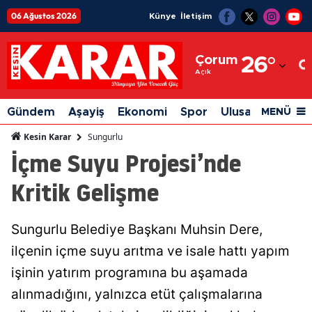
06 Ağustos 2026
Künye
İletişim
Adana
Çorum
26
°
Adıyaman
Açık
Afyonkarahisar
Gündem
Aşayiş
Ekonomi
Spor
Ulusal
Siyaset
MENÜ
Ağrı
Sungurlu
Kesin Karar
İçme Suyu Projesi’nde
Amasya
Kritik Gelişme
Ankara
Antalya
Sungurlu Belediye Başkanı Muhsin Dere,
Artvin
ilçenin içme suyu arıtma ve isale hattı yapım
Aydın
işinin yatırım programına bu aşamada
alınmadığını, yalnızca etüt çalışmalarına
Balıkesir