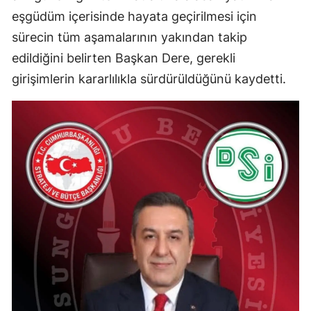
eşgüdüm içerisinde hayata geçirilmesi için
Mersin
sürecin tüm aşamalarının yakından takip
İstanbul
edildiğini belirten Başkan Dere, gerekli
İzmir
girişimlerin kararlılıkla sürdürüldüğünü kaydetti.
Kars
Kastamonu
Kayseri
Kırklareli
Kırşehir
Kocaeli
Konya
Kütahya