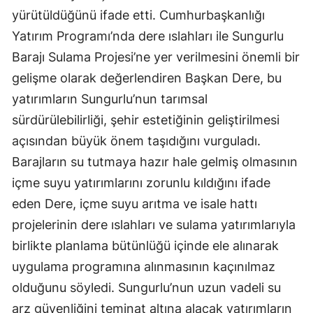
yürütüldüğünü ifade etti. Cumhurbaşkanlığı
Edirne
Yatırım Programı’nda dere ıslahları ile Sungurlu
Elazığ
Barajı Sulama Projesi’ne yer verilmesini önemli bir
Erzincan
gelişme olarak değerlendiren Başkan Dere, bu
yatırımların Sungurlu’nun tarımsal
Erzurum
sürdürülebilirliği, şehir estetiğinin geliştirilmesi
Eskişehir
açısından büyük önem taşıdığını vurguladı.
Gaziantep
Barajların su tutmaya hazır hale gelmiş olmasının
içme suyu yatırımlarını zorunlu kıldığını ifade
Giresun
eden Dere, içme suyu arıtma ve isale hattı
Gümüşhane
projelerinin dere ıslahları ve sulama yatırımlarıyla
birlikte planlama bütünlüğü içinde ele alınarak
Hakkari
uygulama programına alınmasının kaçınılmaz
Hatay
olduğunu söyledi. Sungurlu’nun uzun vadeli su
Isparta
arz güvenliğini teminat altına alacak yatırımların