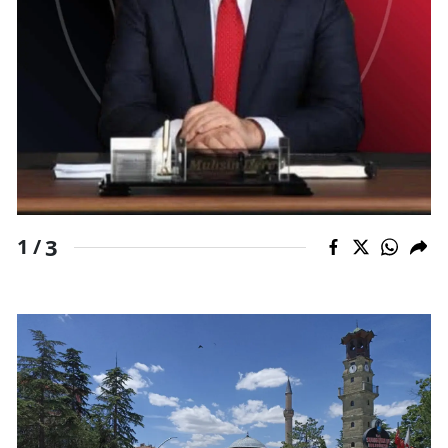
Malatya
Manisa
Kahramanmaraş
Mardin
Muğla
Muş
3
1 /
Nevşehir
Niğde
Ordu
Rize
Sakarya