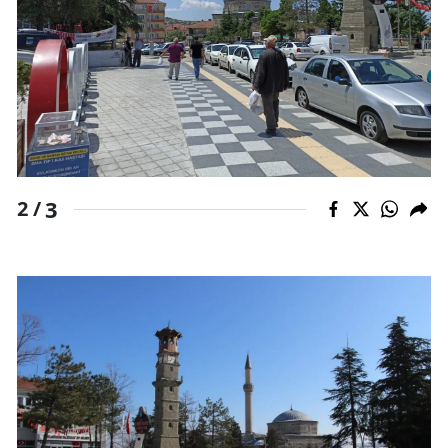
Samsun
Siirt
Sinop
Sivas
Tekirdağ
3
2 /
Tokat
Trabzon
Tunceli
Şanlıurfa
Uşak
Van