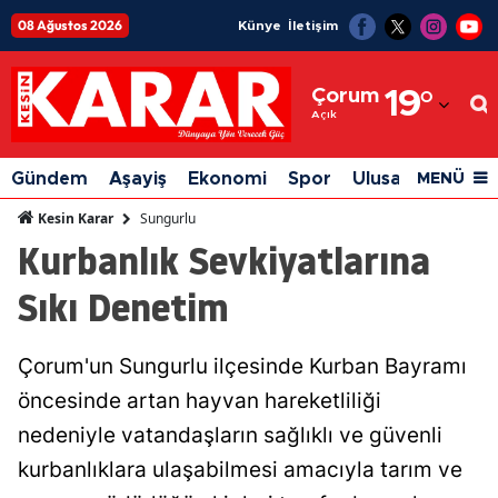
08 Ağustos 2026
Künye
İletişim
Adana
Çorum
19
°
Adıyaman
Açık
Afyonkarahisar
Gündem
Aşayiş
Ekonomi
Spor
Ulusal
Siyaset
MENÜ
Ağrı
Sungurlu
Kesin Karar
Kurbanlık Sevkiyatlarına
Amasya
Sıkı Denetim
Ankara
Antalya
Çorum'un Sungurlu ilçesinde Kurban Bayramı
Artvin
öncesinde artan hayvan hareketliliği
Aydın
nedeniyle vatandaşların sağlıklı ve güvenli
kurbanlıklara ulaşabilmesi amacıyla tarım ve
Balıkesir