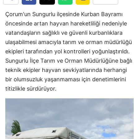
Mersin
Çorum'un Sungurlu ilçesinde Kurban Bayramı
İstanbul
öncesinde artan hayvan hareketliliği nedeniyle
vatandaşların sağlıklı ve güvenli kurbanlıklara
İzmir
ulaşabilmesi amacıyla tarım ve orman müdürlüğü
Kars
ekipleri tarafından yol kontrolleri yoğunlaştırıldı.
Kastamonu
Sungurlu İlçe Tarım ve Orman Müdürlüğüne bağlı
teknik ekipler hayvan sevkiyatlarında herhangi
Kayseri
bir olumsuzluk yaşanmaması için denetimlerini
Kırklareli
titizlikle sürdürüyor.
Kırşehir
Kocaeli
Konya
Kütahya