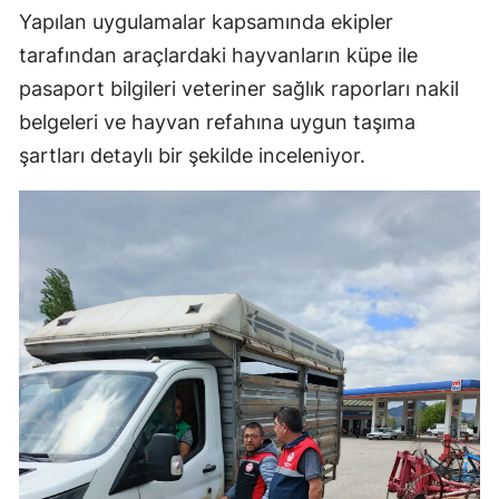
Yapılan uygulamalar kapsamında ekipler
Samsun
tarafından araçlardaki hayvanların küpe ile
Siirt
pasaport bilgileri veteriner sağlık raporları nakil
belgeleri ve hayvan refahına uygun taşıma
Sinop
şartları detaylı bir şekilde inceleniyor.
Sivas
Tekirdağ
Tokat
Trabzon
Tunceli
Şanlıurfa
Uşak
Van