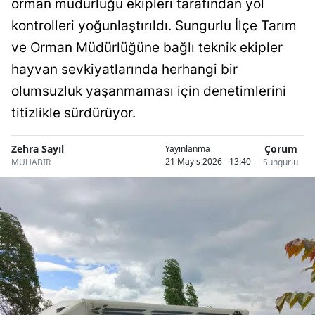
orman müdürlüğü ekipleri tarafından yol
Bilecik
kontrolleri yoğunlaştırıldı. Sungurlu İlçe Tarım
Bingöl
ve Orman Müdürlüğüne bağlı teknik ekipler
hayvan sevkiyatlarında herhangi bir
Bitlis
olumsuzluk yaşanmaması için denetimlerini
Bolu
titizlikle sürdürüyor.
Burdur
Zehra Sayıl
Çorum
Yayınlanma
Bursa
21 Mayıs 2026 - 13:40
MUHABİR
Sungurlu
Çanakkale
Çankırı
Çorum
Denizli
Diyarbakır