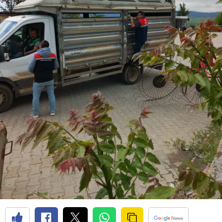
Edirne
Elazığ
Erzincan
Erzurum
Eskişehir
Gaziantep
Giresun
Gümüşhane
Hakkari
Hatay
Isparta