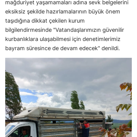
mağduriyet yaşamamaları adına sevk belgelerini
eksiksiz şekilde hazırlamalarının büyük önem
Yalova
taşıdığına dikkat çekilen kurum
Karabük
bilgilendirmesinde "Vatandaşlarımızın güvenilir
Kilis
kurbanlıklara ulaşabilmesi için denetimlerimiz
bayram süresince de devam edecek" denildi.
Osmaniye
Düzce