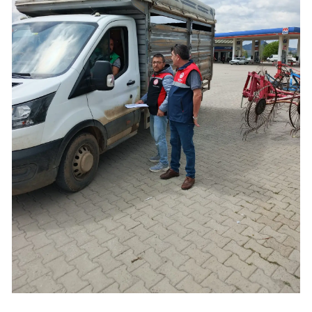
Malatya
Manisa
Kahramanmaraş
Mardin
Muğla
Muş
Nevşehir
Niğde
Ordu
Rize
Sakarya