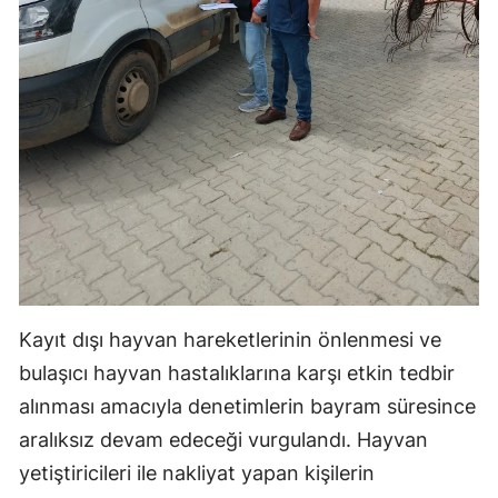
Yozgat
Zonguldak
Aksaray
Bayburt
Karaman
Kırıkkale
Batman
Kayıt dışı hayvan hareketlerinin önlenmesi ve
Şırnak
bulaşıcı hayvan hastalıklarına karşı etkin tedbir
alınması amacıyla denetimlerin bayram süresince
Bartın
aralıksız devam edeceği vurgulandı. Hayvan
Ardahan
yetiştiricileri ile nakliyat yapan kişilerin
Iğdır