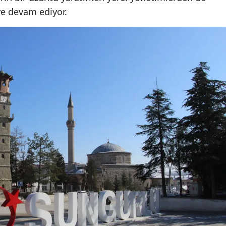
eye devam ediyor.
Mersin
İstanbul
İzmir
Kars
Kastamonu
Kayseri
Kırklareli
Kırşehir
Kocaeli
Konya
Kütahya