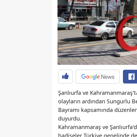
Şanlıurfa ve Kahramanmaraş't
olayların ardından Sungurlu B
Bayramı kapsamında düzenlenme
duyurdu.
Kahramanmaraş ve Şanlıurfa'da
hadiseler Türkiye genelinde de