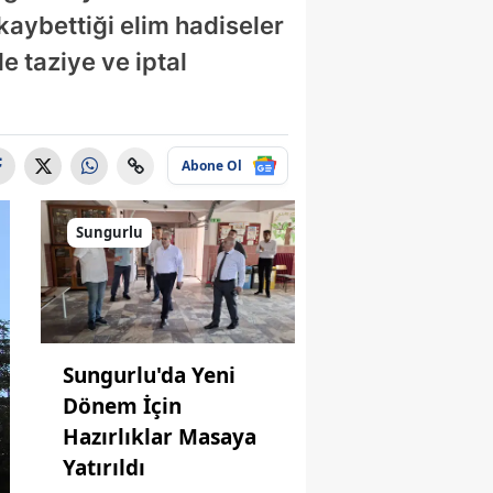
aybettiği elim hadiseler
e taziye ve iptal
Abone Ol
Sungurlu
Sungurlu'da Yeni
Dönem İçin
Hazırlıklar Masaya
Yatırıldı