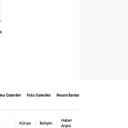
R
eo Galeriler
Foto Galeriler
Resmi İlanlar
Haber
Künye
İletişim
r
Arşivi