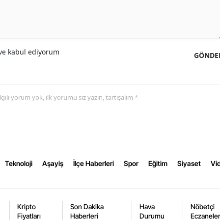
Yozgat
Zonguldak
e kabul ediyorum
GÖNDE
Aksaray
Bayburt
 ilgili yorum yok, ilk yorumu siz yazın, tartışalım *
Karaman
Kırıkkale
Batman
Şırnak
Teknoloji
Aşayiş
İlçe Haberleri
Spor
Eğitim
Siyaset
Vid
Bartın
Ardahan
Kripto
Son Dakika
Hava
Nöbetçi
Fiyatları
Haberleri
Durumu
Eczanele
Iğdır