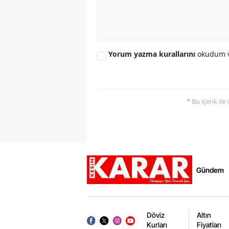
Yorum yazma kurallarını
okudum v
* Bu içerik ile
Gündem
Döviz
Altın
Kurları
Fiyatları