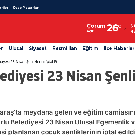
riler
Köşe Yazarları
Adana
Çorum
26
°
Adıyaman
4
Açık
Afyonkarahisar
or
Ulusal
Siyaset
Resmi İlan
Eğitim
İlçe Haberler
Ağrı
iyesi 23 Nisan Şenliklerini İptal Etti
Amasya
ediyesi 23 Nisan Şenlik
Ankara
Antalya
Artvin
raş'ta meydana gelen ve eğitim camiasını
Aydın
urlu Belediyesi 23 Nisan Ulusal Egemenlik
Balıkesir
planlanan çocuk şenliklerinin iptal edild