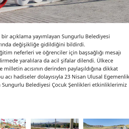
Malatya
Manisa
Kahramanmaraş
e bir açıklama yayımlayan Sungurlu Belediyesi
da değişikliğe gidildiğini bildirdi.
Mardin
itim neferleri ve öğrenciler için başsağlığı mesajı
Muğla
rmede yaralılara da acil şifalar dilendi. Ülkece
Muş
e milletin acısının derinden paylaşıldığına dikkat
u acı hadiseler dolayısıyla 23 Nisan Ulusal Egemenli
Nevşehir
ungurlu Belediyesi Çocuk Şenlikleri etkinliklerimiz
Niğde
Ordu
Rize
Sakarya