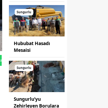
Sungurlu
Hububat Hasadı
Mesaisi
tan Gönder
Sungurlu
Sungurlu’yu
Zehirleyen Borulara