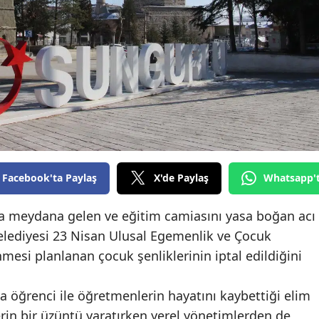
Edirne
Elazığ
Erzincan
Erzurum
Eskişehir
Gaziantep
Facebook'ta Paylaş
X'de Paylaş
Whatsapp'
Giresun
a meydana gelen ve eğitim camiasını yasa boğan acı
Gümüşhane
elediyesi 23 Nisan Ulusal Egemenlik ve Çocuk
Hakkari
si planlanan çocuk şenliklerinin iptal edildiğini
Hatay
 öğrenci ile öğretmenlerin hayatını kaybettiği elim
Isparta
rin bir üzüntü yaratırken yerel yönetimlerden de