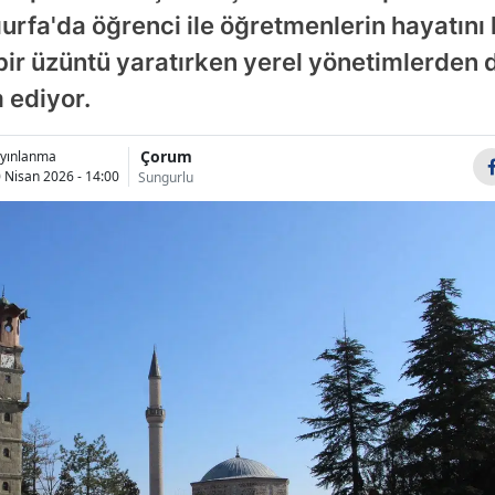
fa'da öğrenci ile öğretmenlerin hayatını k
Bilecik
ir üzüntü yaratırken yerel yönetimlerden d
Bingöl
 ediyor.
Bitlis
Çorum
yınlanma
Bolu
 Nisan 2026 - 14:00
Sungurlu
Burdur
Bursa
Çanakkale
Çankırı
Çorum
Denizli
Diyarbakır