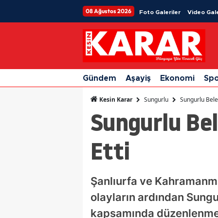
08 Ağustos 2026
Foto Galeriler
Video Gale
Gündem
Aşayiş
Ekonomi
Sp
Sungurlu
Sungurlu Beled
Kesin Karar
Sungurlu Bel
Etti
Şanlıurfa ve Kahramanma
olayların ardından Sung
kapsamında düzenlenmesi 