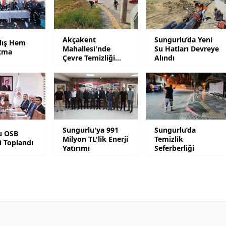
Samsun
Siirt
Akçakent
Sungurlu’da Yeni
lış Hem
Mahallesi'nde
Su Hatları Devreye
tma
Çevre Temizliği
Alındı
Sinop
Mesaisi
Sivas
Tekirdağ
Tokat
Sungurlu'ya 991
Sungurlu’da
u OSB
Milyon TL'lik Enerji
Temizlik
Trabzon
i Toplandı
Yatırımı
Seferberliği
Tunceli
Şanlıurfa
Uşak
Van