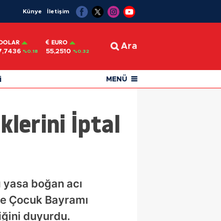
Künye
İletişim
DOLAR
EURO
Ara
7,7436
55,2510
%0.18
%0.32
i
MENÜ
lerini İptal
 yasa boğan acı
 ve Çocuk Bayramı
iğini duyurdu.