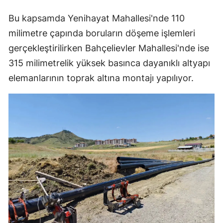
Samsun
Bu kapsamda Yenihayat Mahallesi'nde 110
milimetre çapında boruların döşeme işlemleri
Siirt
gerçekleştirilirken Bahçelievler Mahallesi'nde ise
Sinop
315 milimetrelik yüksek basınca dayanıklı altyapı
elemanlarının toprak altına montajı yapılıyor.
Sivas
Tekirdağ
Tokat
Trabzon
Tunceli
Şanlıurfa
Uşak
Van