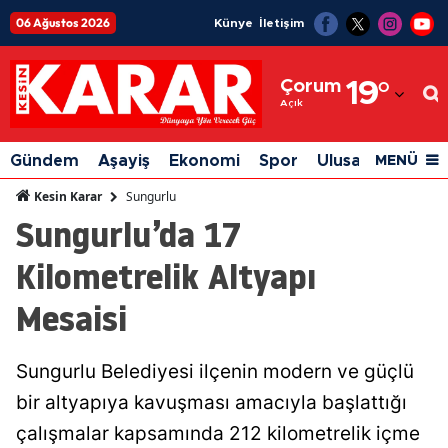
06 Ağustos 2026
Künye
İletişim
Adana
Çorum
19
°
Adıyaman
Açık
Afyonkarahisar
Gündem
Aşayiş
Ekonomi
Spor
Ulusal
Siyaset
MENÜ
Ağrı
Sungurlu
Kesin Karar
Sungurlu’da 17
Amasya
Kilometrelik Altyapı
Ankara
Mesaisi
Antalya
Artvin
Sungurlu Belediyesi ilçenin modern ve güçlü
Aydın
bir altyapıya kavuşması amacıyla başlattığı
Balıkesir
çalışmalar kapsamında 212 kilometrelik içme