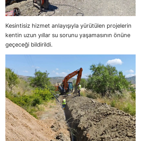
Yozgat
Zonguldak
Kesintisiz hizmet anlayışıyla yürütülen projelerin
kentin uzun yıllar su sorunu yaşamasının önüne
Aksaray
geçeceği bildirildi.
Bayburt
Karaman
Kırıkkale
Batman
Şırnak
Bartın
Ardahan
Iğdır