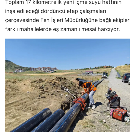
Toplam 17 kilometrelik yeni içme suyu hattının
Malatya
inşa edileceği dördüncü etap çalışmaları
çerçevesinde Fen İşleri Müdürlüğüne bağlı ekipler
Manisa
farklı mahallelerde eş zamanlı mesai harcıyor.
Kahramanmaraş
Mardin
Muğla
Muş
Nevşehir
Niğde
Ordu
Rize
Sakarya