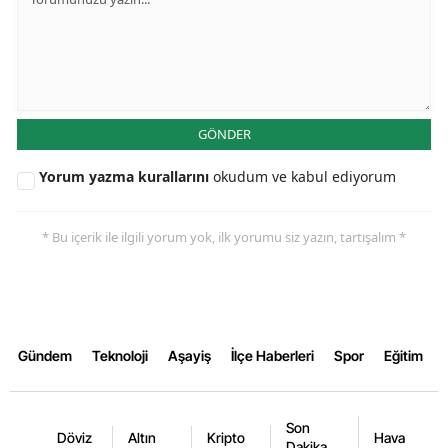
GÖNDER
Yorum yazma kurallarını
okudum ve kabul ediyorum
* Bu içerik ile ilgili yorum yok, ilk yorumu siz yazın, tartışalım *
Gündem
Teknoloji
Aşayiş
İlçe Haberleri
Spor
Eğitim
Son
Döviz
Altın
Kripto
Hava
Dakika