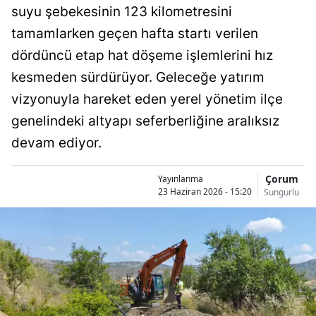
suyu şebekesinin 123 kilometresini
Bilecik
tamamlarken geçen hafta startı verilen
Bingöl
dördüncü etap hat döşeme işlemlerini hız
Bitlis
kesmeden sürdürüyor. Geleceğe yatırım
vizyonuyla hareket eden yerel yönetim ilçe
Bolu
genelindeki altyapı seferberliğine aralıksız
Burdur
devam ediyor.
Bursa
Çorum
Yayınlanma
Çanakkale
23 Haziran 2026 - 15:20
Sungurlu
Çankırı
Çorum
Denizli
Diyarbakır