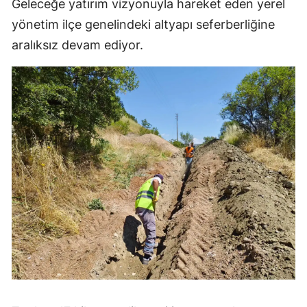
Geleceğe yatırım vizyonuyla hareket eden yerel
Mersin
yönetim ilçe genelindeki altyapı seferberliğine
aralıksız devam ediyor.
İstanbul
İzmir
Kars
Kastamonu
Kayseri
Kırklareli
Kırşehir
Kocaeli
Konya
Kütahya