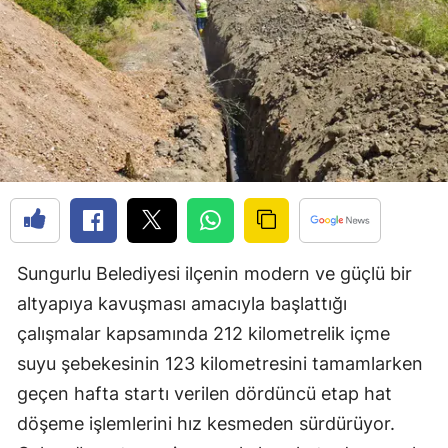
Edirne
Elazığ
Erzincan
Erzurum
Eskişehir
Gaziantep
Giresun
Sungurlu Belediyesi ilçenin modern ve güçlü bir
altyapıya kavuşması amacıyla başlattığı
Gümüşhane
çalışmalar kapsamında 212 kilometrelik içme
Hakkari
suyu şebekesinin 123 kilometresini tamamlarken
geçen hafta startı verilen dördüncü etap hat
Hatay
döşeme işlemlerini hız kesmeden sürdürüyor.
Isparta