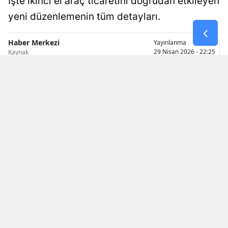
İşte ikinci el araç ticaretini doğrudan etkileyen
Malatya
yeni düzenlemenin tüm detayları.
Manisa
Haber Merkezi
Yayınlanma
29 Nisan 2026 - 22:25
Kaynak
Kahramanmaraş
Mardin
Muğla
Muş
Nevşehir
Niğde
Ordu
Rize
Sakarya