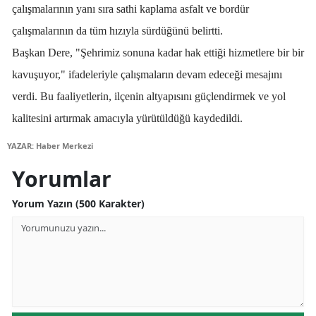
çalışmalarının yanı sıra sathi kaplama asfalt ve bordür
Edirne
çalışmalarının da tüm hızıyla sürdüğünü belirtti.
Elazığ
Başkan Dere, "Şehrimiz sonuna kadar hak ettiği hizmetlere bir bir
Erzincan
kavuşuyor," ifadeleriyle çalışmaların devam edeceği mesajını
verdi. Bu faaliyetlerin, ilçenin altyapısını güçlendirmek ve yol
Erzurum
kalitesini artırmak amacıyla yürütüldüğü kaydedildi.
Eskişehir
YAZAR: Haber Merkezi
Gaziantep
Yorumlar
Giresun
Yorum Yazın (500 Karakter)
Gümüşhane
Hakkari
Hatay
Isparta