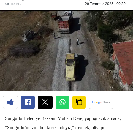
20 Temmuz 2025 - 09:30
MUHABİR
Bilecik
Bingöl
Bitlis
Bolu
Burdur
Bursa
Çanakkale
Çankırı
Çorum
Denizli
Sungurlu Belediye Başkanı Muhsin Dere, yaptığı açıklamada,
"Sungurlu
’
muzun her köşesindeyiz," diyerek, altyapı
Diyarbakır