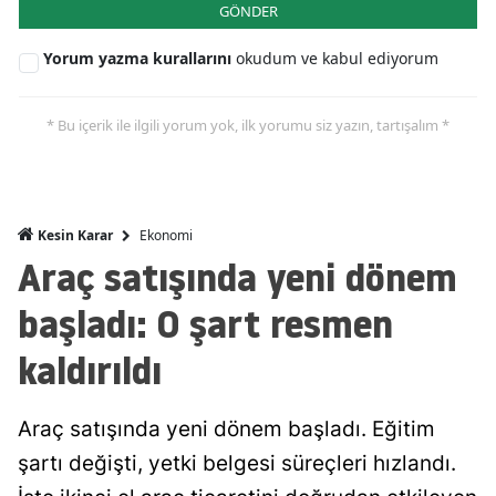
GÖNDER
Mersin
Yorum yazma kurallarını
okudum ve kabul ediyorum
İstanbul
İzmir
* Bu içerik ile ilgili yorum yok, ilk yorumu siz yazın, tartışalım *
Kars
Kastamonu
Ekonomi
Kesin Karar
Kayseri
Araç satışında yeni dönem
Kırklareli
başladı: O şart resmen
Kırşehir
kaldırıldı
Kocaeli
Araç satışında yeni dönem başladı. Eğitim
Konya
şartı değişti, yetki belgesi süreçleri hızlandı.
Kütahya