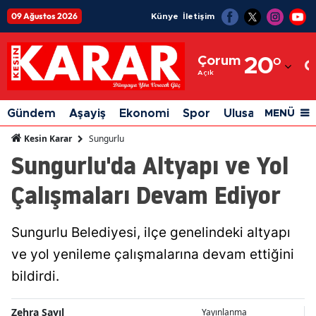
09 Ağustos 2026
Künye
İletişim
Adana
Çorum
20
°
Adıyaman
Açık
Afyonkarahisar
Gündem
Aşayiş
Ekonomi
Spor
Ulusal
Siyaset
MENÜ
Ağrı
Sungurlu
Kesin Karar
Sungurlu'da Altyapı ve Yol
Amasya
Çalışmaları Devam Ediyor
Ankara
Antalya
Sungurlu Belediyesi, ilçe genelindeki altyapı
Artvin
ve yol yenileme çalışmalarına devam ettiğini
Aydın
bildirdi.
Balıkesir
Zehra Sayıl
Yayınlanma