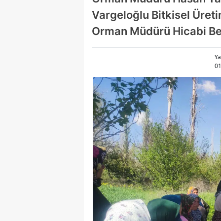
Vargeloğlu Bitkisel Üret
Orman Müdürü Hicabi Ber
Ya
01