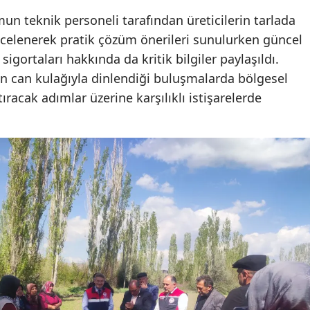
 teknik personeli tarafından üreticilerin tarlada
Yozgat
incelenerek pratik çözüm önerileri sunulurken güncel
Zonguldak
igortaları hakkında da kritik bilgiler paylaşıldı.
nin can kulağıyla dinlendiği buluşmalarda bölgesel
Aksaray
ıracak adımlar üzerine karşılıklı istişarelerde
Bayburt
Karaman
Kırıkkale
Batman
Şırnak
Bartın
Ardahan
Iğdır