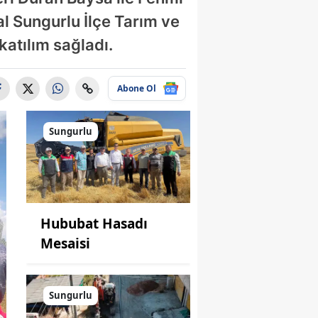
l Sungurlu İlçe Tarım ve
atılım sağladı.
Abone Ol
Sungurlu
Hububat Hasadı
Mesaisi
Sungurlu