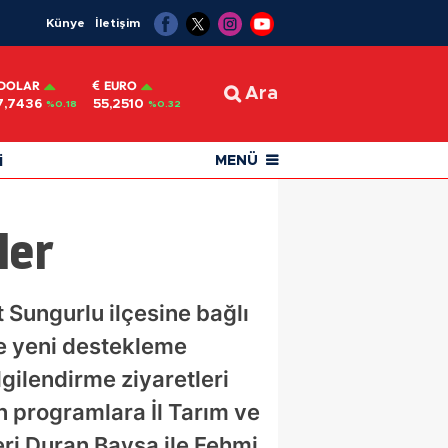
Künye
İletişim
DOLAR
EURO
Ara
7,7436
55,2510
%0.18
%0.32
i
MENÜ
ler
Sungurlu ilçesine bağlı
le yeni destekleme
gilendirme ziyaretleri
 programlara İl Tarım ve
ri Duran Baysa ile Fehmi