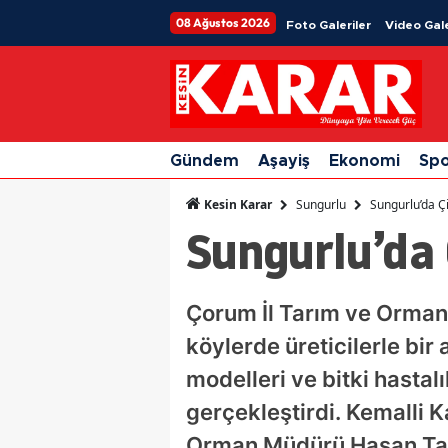
08 Ağustos 2026
Foto Galeriler
Video Gale
Gündem
Aşayiş
Ekonomi
Sp
Sungurlu
Sungurlu’da Çif
Kesin Karar
Sungurlu’da Ç
Çorum İl Tarım ve Orman 
köylerde üreticilerle bir
modelleri ve bitki hastal
gerçekleştirdi. Kemalli 
Orman Müdürü Hasan Taş'ı