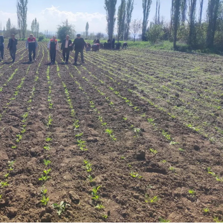
Samsun
Siirt
Sinop
Sivas
Tekirdağ
Tokat
Trabzon
Tunceli
Şanlıurfa
Uşak
Van