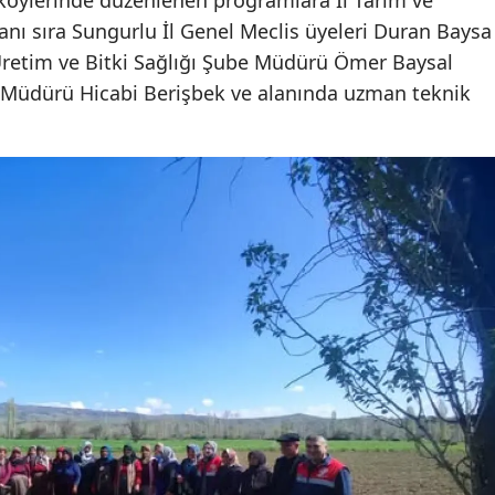
köylerinde düzenlenen programlara İl Tarım ve
ı sıra Sungurlu İl Genel Meclis üyeleri Duran Baysa
Mersin
 Üretim ve Bitki Sağlığı Şube Müdürü Ömer Baysal
İstanbul
 Müdürü Hicabi Berişbek ve alanında uzman teknik
İzmir
Kars
Kastamonu
Kayseri
Kırklareli
Kırşehir
Kocaeli
Konya
Kütahya