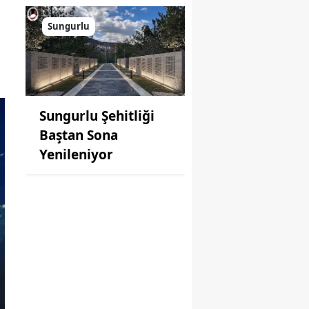
Sungurlu
Sungurlu Şehitliği
Baştan Sona
Yenileniyor