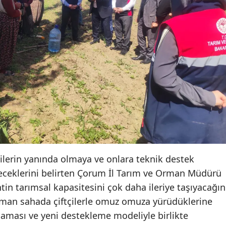
Yalova
Karabük
Kilis
Osmaniye
Düzce
ilerin yanında olmaya ve onlara teknik destek
eceklerini belirten Çorum İl Tarım ve Orman Müdürü
tin tarımsal kapasitesini çok daha ileriye taşıyacağın
zaman sahada çiftçilerle omuz omuza yürüdüklerine
laması ve yeni destekleme modeliyle birlikte