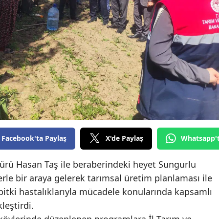
Edirne
Elazığ
Erzincan
Erzurum
Eskişehir
Gaziantep
Giresun
Facebook'ta Paylaş
X'de Paylaş
Whatsapp'
Gümüşhane
rü Hasan Taş ile beraberindeki heyet Sungurlu
Hakkari
lerle bir araya gelerek tarımsal üretim planlaması ile
bitki hastalıklarıyla mücadele konularında kapsamlı
Hatay
leştirdi.
Isparta