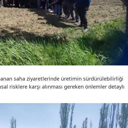
Malatya
Manisa
Kahramanmaraş
Mardin
Muğla
Muş
ılanan saha ziyaretlerinde üretimin sürdürülebilirliği
Nevşehir
ımsal risklere karşı alınması gereken önlemler detaylı
Niğde
Ordu
Rize
Sakarya