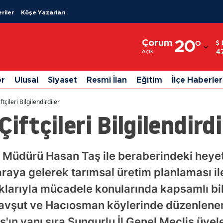
riler
Köşe Yazarları
Adana
Çorum
20
°
Adıyaman
4
Açık
Afyonkarahisar
or
Ulusal
Siyaset
Resmi İlan
Eğitim
İlçe Haberler
Ağrı
tçileri Bilgilendirdiler
Amasya
iftçileri Bilgilendirdi
Ankara
Antalya
Müdürü Hasan Taş ile beraberindeki heyet 
 araya gelerek tarımsal üretim planlaması i
Artvin
ıklarıyla mücadele konularında kapsamlı bil
Aydın
Kavşut ve Hacıosman köylerinde düzenlenen
Balıkesir
n yanı sıra Sungurlu İl Genel Meclis üyele