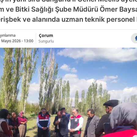
Bilecik
im ve Bitki Sağlığı Şube Müdürü Ömer Baysa
işbek ve alanında uzman teknik personel k
Bingöl
Bitlis
Çorum
yınlanma
 Mayıs 2026 - 13:00
Sungurlu
Bolu
Burdur
Bursa
Çanakkale
Çankırı
Çorum
Denizli
Diyarbakır