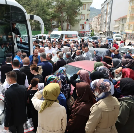
Samsun
Siirt
Sinop
Sivas
Tekirdağ
Tokat
Trabzon
Tunceli
Şanlıurfa
Uşak
Van