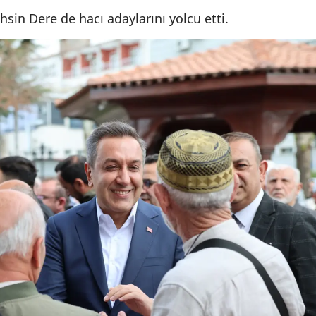
in Dere de hacı adaylarını yolcu etti.
Yozgat
Zonguldak
Aksaray
Bayburt
Karaman
Kırıkkale
Batman
Şırnak
Bartın
Ardahan
Iğdır