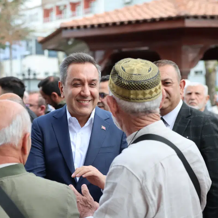
Bilecik
Bingöl
Bitlis
Bolu
Burdur
Bursa
Çanakkale
Çankırı
Çorum
Denizli
Diyarbakır