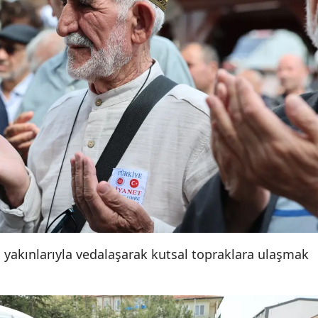
Malatya
Manisa
Kahramanmaraş
Mardin
Muğla
Muş
Nevşehir
Niğde
 yakınlarıyla vedalaşarak kutsal topraklara ulaşmak
Ordu
Rize
Sakarya