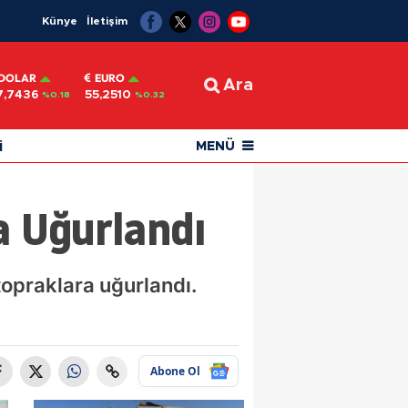
Künye
İletişim
DOLAR
EURO
Ara
7,7436
55,2510
%0.18
%0.32
i
MENÜ
a Uğurlandı
topraklara uğurlandı.
Abone Ol