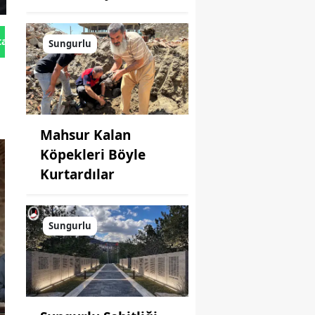
tan Gönder
Sungurlu
Mahsur Kalan
Köpekleri Böyle
Kurtardılar
Sungurlu