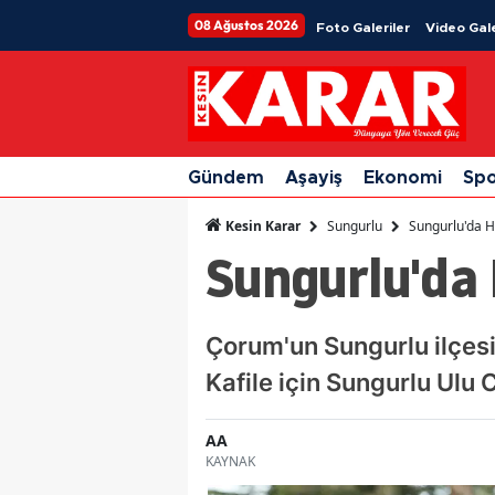
08 Ağustos 2026
Foto Galeriler
Video Gale
Gündem
Aşayiş
Ekonomi
Sp
Sungurlu
Sungurlu'da H
Kesin Karar
Sungurlu'da 
Çorum'un Sungurlu ilçesin
Kafile için Sungurlu Ulu
AA
KAYNAK