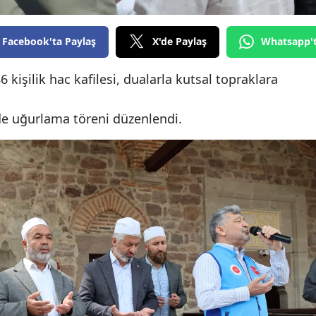
Edirne
Facebook'ta Paylaş
X'de Paylaş
Whatsapp'
Elazığ
Erzincan
kişilik hac kafilesi, dualarla kutsal topraklara
Erzurum
'de uğurlama töreni düzenlendi.
Eskişehir
Gaziantep
Giresun
Gümüşhane
Hakkari
Hatay
Isparta