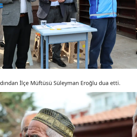
Mersin
İstanbul
İzmir
Kars
Kastamonu
Kayseri
dından İlçe Müftüsü Süleyman Eroğlu dua etti.
Kırklareli
Kırşehir
Kocaeli
Konya
Kütahya