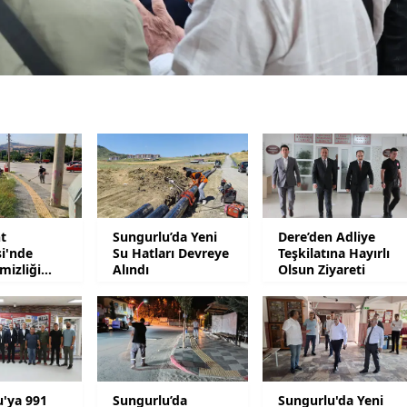
Yalova
Karabük
Kilis
Osmaniye
Düzce
t
Sungurlu’da Yeni
Dere’den Adliye
i'nde
Su Hatları Devreye
Teşkilatına Hayırlı
mizliği
Alındı
Olsun Ziyareti
u'ya 991
Sungurlu’da
Sungurlu'da Yeni