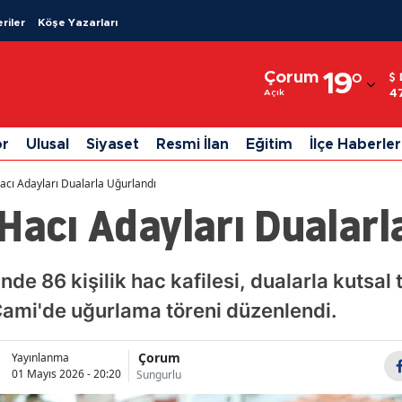
riler
Köşe Yazarları
Adana
Çorum
19
°
Adıyaman
4
Açık
Afyonkarahisar
or
Ulusal
Siyaset
Resmi İlan
Eğitim
İlçe Haberler
Ağrı
acı Adayları Dualarla Uğurlandı
Amasya
Hacı Adayları Dualarl
Ankara
Antalya
de 86 kişilik hac kafilesi, dualarla kutsal 
 Cami'de uğurlama töreni düzenlendi.
Artvin
Aydın
Çorum
Yayınlanma
01 Mayıs 2026 - 20:20
Sungurlu
Balıkesir