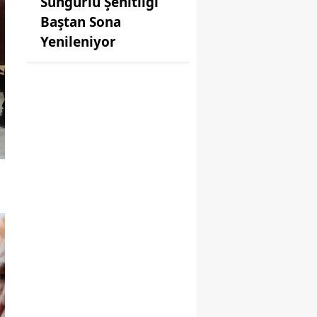
Sungurlu Şehitliği
Baştan Sona
Yenileniyor