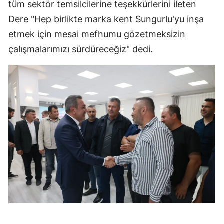
tüm sektör temsilcilerine teşekkürlerini ileten
Samsun
Dere "Hep birlikte marka kent Sungurlu'yu inşa
etmek için mesai mefhumu gözetmeksizin
Siirt
çalışmalarımızı sürdüreceğiz" dedi.
Sinop
Sivas
Tekirdağ
Tokat
Trabzon
Tunceli
Şanlıurfa
Uşak
Van