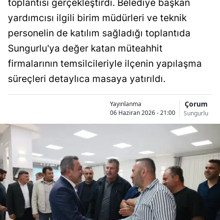
toplantısı gerçekleştirdi. Belediye başkan
Bilecik
yardımcısı ilgili birim müdürleri ve teknik
Bingöl
personelin de katılım sağladığı toplantıda
Sungurlu'ya değer katan müteahhit
Bitlis
firmalarının temsilcileriyle ilçenin yapılaşma
Bolu
süreçleri detaylıca masaya yatırıldı.
Burdur
Çorum
Yayınlanma
Bursa
06 Haziran 2026 - 21:00
Sungurlu
Çanakkale
Çankırı
Çorum
Denizli
Diyarbakır