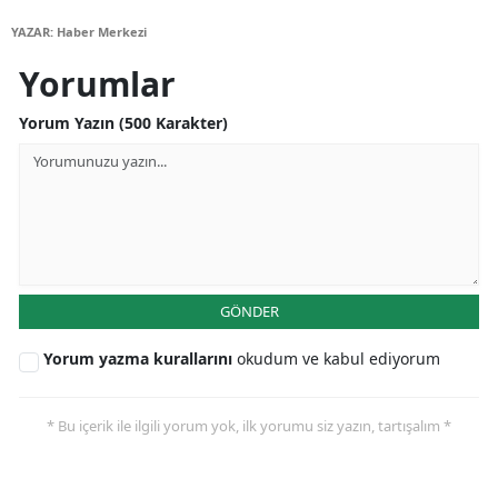
YAZAR: Haber Merkezi
Yozgat
Yorumlar
Zonguldak
Yorum Yazın (500 Karakter)
Aksaray
Bayburt
Karaman
Kırıkkale
GÖNDER
Batman
Yorum yazma kurallarını
okudum ve kabul ediyorum
Şırnak
Bartın
* Bu içerik ile ilgili yorum yok, ilk yorumu siz yazın, tartışalım *
Ardahan
Iğdır