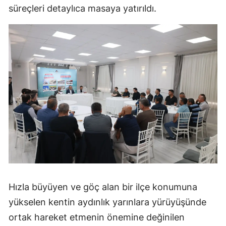
süreçleri detaylıca masaya yatırıldı.
Mersin
İstanbul
İzmir
Kars
Kastamonu
Kayseri
Kırklareli
Kırşehir
Kocaeli
Hızla büyüyen ve göç alan bir ilçe konumuna
Konya
yükselen kentin aydınlık yarınlara yürüyüşünde
ortak hareket etmenin önemine değinilen
Kütahya