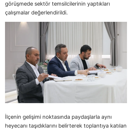
görüşmede sektör temsilcilerinin yaptıkları
Malatya
çalışmalar değerlendirildi.
Manisa
Kahramanmaraş
Mardin
Muğla
Muş
Nevşehir
Niğde
Ordu
İlçenin gelişimi noktasında paydaşlarla aynı
Rize
heyecanı taşıdıklarını belirterek toplantıya katılan
Sakarya