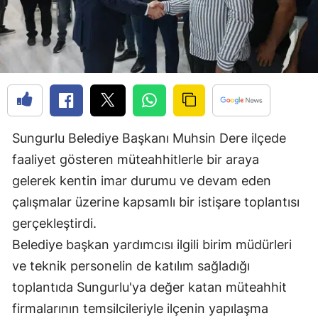
Edirne
Elazığ
Erzincan
Erzurum
Eskişehir
Sungurlu Belediye Başkanı Muhsin Dere ilçede
faaliyet gösteren müteahhitlerle bir araya
Gaziantep
gelerek kentin imar durumu ve devam eden
Giresun
çalışmalar üzerine kapsamlı bir istişare toplantısı
Gümüşhane
gerçekleştirdi.
Belediye başkan yardımcısı ilgili birim müdürleri
Hakkari
ve teknik personelin de katılım sağladığı
Hatay
toplantıda Sungurlu'ya değer katan müteahhit
firmalarının temsilcileriyle ilçenin yapılaşma
Isparta