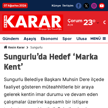
07 Ağustos 2026
Künye
İletişim
Adana
Çorum
23
°
Adıyaman
Açık
Afyonkarahisar
Gündem
Aşayiş
Ekonomi
Spor
Ulusal
Siyaset
MENÜ
Ağrı
Sungurlu
Kesin Karar
Sungurlu’da Hedef ‘Marka
Amasya
Kent’
Ankara
Antalya
Sungurlu Belediye Başkanı Muhsin Dere ilçede
Artvin
faaliyet gösteren müteahhitlerle bir araya
Aydın
gelerek kentin imar durumu ve devam eden
çalışmalar üzerine kapsamlı bir istişare
Balıkesir