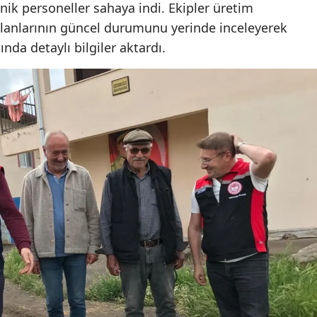
k personeller sahaya indi. Ekipler üretim
Samsun
alanlarının güncel durumunu yerinde inceleyerek
ında detaylı bilgiler aktardı.
Siirt
Sinop
Sivas
Tekirdağ
Tokat
Trabzon
Tunceli
Şanlıurfa
Uşak
Van