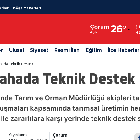
riler
Köşe Yazarları
Adana
Çorum
26
°
Adıyaman
4
Açık
Afyonkarahisar
or
Ulusal
Siyaset
Resmi İlan
Eğitim
İlçe Haberler
Ağrı
ahada Teknik Destek
Amasya
Sahada Teknik Destek
Ankara
Antalya
nde Tarım ve Orman Müdürlüğü ekipleri tar
luşmaları kapsamında tarımsal üretimin he
Artvin
 ile zararlılara karşı yerinde teknik destek 
Aydın
Balıkesir
Çorum
Yayınlanma