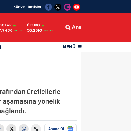
Künye
İletişim
DOLAR
EURO
Ara
7,7436
55,2510
%0.18
%0.32
i
MENÜ
afından üreticilerle
r aşamasına yönelik
sağlandı.
Abone Ol