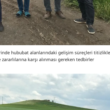
Yozgat
Zonguldak
Aksaray
Bayburt
Karaman
rinde hububat alanlarındaki gelişim süreçleri titizlikl
e zararlılarına karşı alınması gereken tedbirler
Kırıkkale
Batman
Şırnak
Bartın
Ardahan
Iğdır