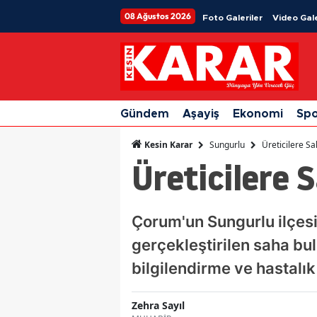
08 Ağustos 2026
Foto Galeriler
Video Gale
Gündem
Aşayiş
Ekonomi
Sp
Sungurlu
Üreticilere S
Kesin Karar
Üreticilere 
Çorum'un Sungurlu ilçesi
gerçekleştirilen saha bu
bilgilendirme ve hastalık
Zehra Sayıl