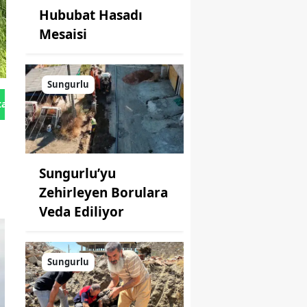
Hububat Hasadı
Mesaisi
Sungurlu
tan Gönder
Sungurlu’yu
Zehirleyen Borulara
Veda Ediliyor
Sungurlu