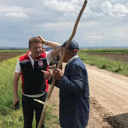
Mersin
İstanbul
İzmir
Kars
Kastamonu
Kayseri
Kırklareli
Kırşehir
Kocaeli
Konya
Kütahya