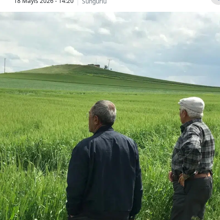
18 Mayıs 2026 - 14:20
Sungurlu
Bilecik
Bingöl
Bitlis
Bolu
Burdur
Bursa
Çanakkale
Çankırı
Çorum
Denizli
Diyarbakır