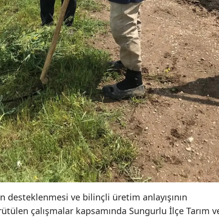
Malatya
Manisa
Kahramanmaraş
Mardin
Muğla
Muş
Nevşehir
Niğde
Ordu
Rize
in desteklenmesi ve bilinçli üretim anlayışının
ürütülen çalışmalar kapsamında Sungurlu İlçe Tarım v
Sakarya