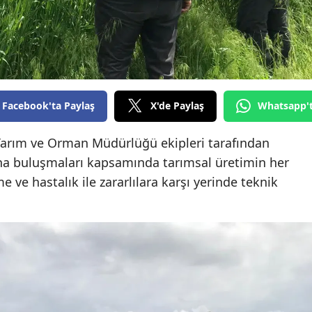
Edirne
Elazığ
Erzincan
Erzurum
Facebook'ta Paylaş
X'de Paylaş
Whatsapp'
Eskişehir
Tarım ve Orman Müdürlüğü ekipleri tarafından
Gaziantep
saha buluşmaları kapsamında tarımsal üretimin her
 ve hastalık ile zararlılara karşı yerinde teknik
Giresun
Gümüşhane
Hakkari
Hatay
Isparta