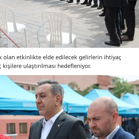
Samsun
Siirt
Sinop
Sivas
an etkinlikte elde edilecek gelirlerin ihtiyaç
Tekirdağ
kişilere ulaştırılması hedefleniyor.
Tokat
Trabzon
Tunceli
Şanlıurfa
Uşak
Van