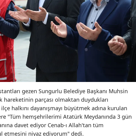
Yozgat
Zonguldak
Aksaray
Bayburt
Karaman
Kırıkkale
Batman
k stantları gezen Sungurlu Belediye Başkanı Muhsin
Şırnak
lik hareketinin parçası olmaktan duydukları
 ilçe halkını dayanışmayı büyütmek adına kurulan
Bartın
ere "Tüm hemşehrilerimi Atatürk Meydanında 3 gün
Ardahan
nına davet ediyor Cenab-ı Allah'tan tüm
bul etmesini niyaz ediyorum" dedi.
Iğdır