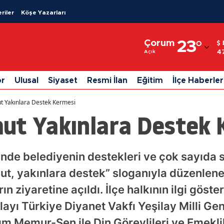
riler
Köşe Yazarları
Adana
Çorum
23
°
Adıyaman
4
Açık
Afyonkarahisar
or
Ulusal
Siyaset
Resmi İlan
Eğitim
İlçe Haberler
Ağrı
t Yakınlara Destek Kermesi
Amasya
ut Yakınlara Destek 
Ankara
Antalya
nde belediyenin destekleri ve çok sayıda 
umut, yakınlara destek” sloganıyla düzenlen
Artvin
ziyaretine açıldı. İlçe halkının ilgi gösterd
Aydın
layı Türkiye Diyanet Vakfı Yeşilay Milli Ge
Balıkesir
m Memur-Sen ile Din Görevlileri ve Emeklil