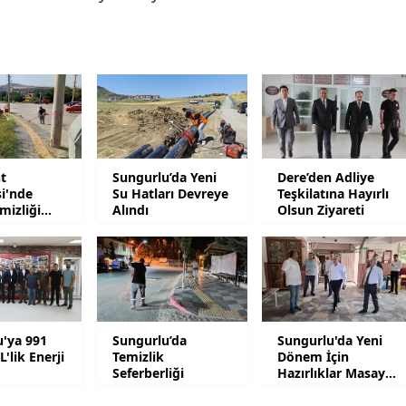
Yalova
Karabük
Kilis
Osmaniye
t
Sungurlu’da Yeni
Dere’den Adliye
Düzce
i'nde
Su Hatları Devreye
Teşkilatına Hayırlı
mizliği
Alındı
Olsun Ziyareti
u'ya 991
Sungurlu’da
Sungurlu'da Yeni
'lik Enerji
Temizlik
Dönem İçin
Seferberliği
Hazırlıklar Masaya
Yatırıldı