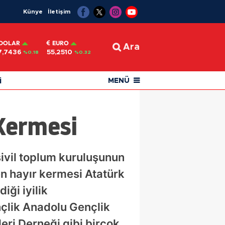
Künye
İletişim
DOLAR
EURO
Ara
7,7436
55,2510
%0.18
%0.32
i
MENÜ
Kermesi
sivil toplum kuruluşunun
en hayır kermesi Atatürk
iği iyilik
nçlik Anadolu Gençlik
eri Derneği gibi birçok