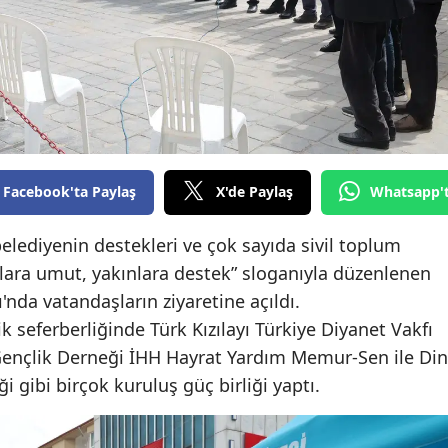
Edirne
Elazığ
Erzincan
Erzurum
Eskişehir
Facebook'ta Paylaş
X'de Paylaş
Whatsapp'
Gaziantep
lediyenin destekleri ve çok sayıda sivil toplum
klara umut, yakınlara destek” sloganıyla düzenlenen
Giresun
nda vatandaşların ziyaretine açıldı.
Gümüşhane
ilik seferberliğinde Türk Kızılayı Türkiye Diyanet Vakfı
Hakkari
 Gençlik Derneği İHH Hayrat Yardım Memur-Sen ile Din
ği gibi birçok kuruluş güç birliği yaptı.
Hatay
Isparta