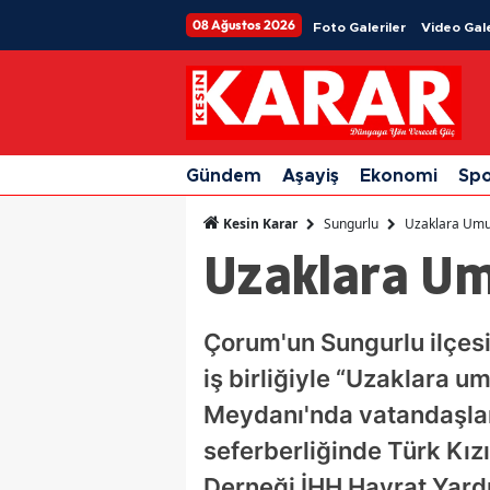
08 Ağustos 2026
Foto Galeriler
Video Gale
Gündem
Aşayiş
Ekonomi
Sp
Sungurlu
Uzaklara Umu
Kesin Karar
Uzaklara Um
Çorum'un Sungurlu ilçesi
iş birliğiyle “Uzaklara 
Meydanı'nda vatandaşların 
seferberliğinde Türk Kızı
Derneği İHH Hayrat Yardı