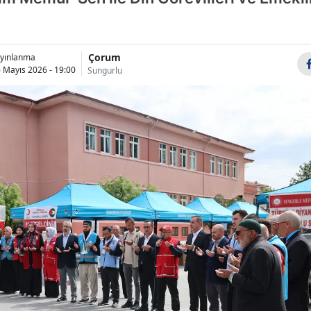
Bilecik
Bingöl
Çorum
yınlanma
 Mayıs 2026 - 19:00
Sungurlu
Bitlis
Bolu
Burdur
Bursa
Çanakkale
Çankırı
Çorum
Denizli
Diyarbakır