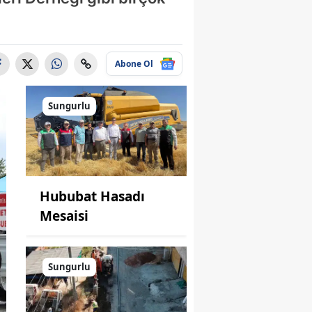
Abone Ol
Sungurlu
Hububat Hasadı
Mesaisi
Sungurlu