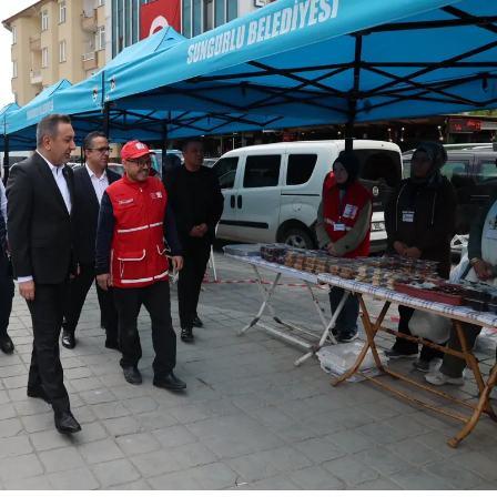
Mersin
İstanbul
İzmir
Kars
Kastamonu
Kayseri
Kırklareli
Kırşehir
Kocaeli
Konya
Kütahya