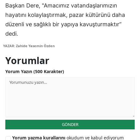
Başkan Dere, "Amacımız vatandaşlarımızın
Edirne
hayatını kolaylaştırmak, pazar kültürünü daha
Elazığ
düzenli ve sağlıklı bir yapıya kavuşturmaktır”
Erzincan
dedi.
Erzurum
YAZAR: Zahide Yasemin Özden
Yorumlar
Eskişehir
Yorum Yazın (500 Karakter)
Gaziantep
Giresun
Gümüşhane
Hakkari
Hatay
GÖNDER
Isparta
Yorum yazma kurallarını
okudum ve kabul ediyorum