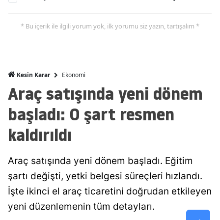
Mersin
* Bu içerik ile ilgili yorum yok, ilk yorumu siz yazın, tartışalım *
İstanbul
İzmir
Kars
Ekonomi
Kesin Karar
Araç satışında yeni dönem
Kastamonu
başladı: O şart resmen
Kayseri
kaldırıldı
Kırklareli
Kırşehir
Araç satışında yeni dönem başladı. Eğitim
Kocaeli
şartı değişti, yetki belgesi süreçleri hızlandı.
İşte ikinci el araç ticaretini doğrudan etkileyen
Konya
yeni düzenlemenin tüm detayları.
Kütahya