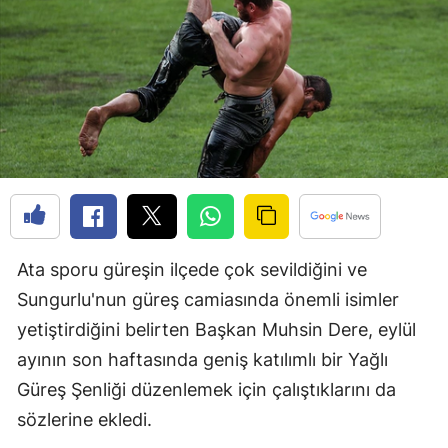
Bilecik
Bingöl
Bitlis
Bolu
Burdur
Bursa
Çanakkale
Ata sporu güreşin ilçede çok sevildiğini ve
Sungurlu'nun güreş camiasında önemli isimler
Çankırı
yetiştirdiğini belirten Başkan Muhsin Dere, eylül
Çorum
ayının son haftasında geniş katılımlı bir Yağlı
Güreş Şenliği düzenlemek için çalıştıklarını da
Denizli
sözlerine ekledi.
Diyarbakır