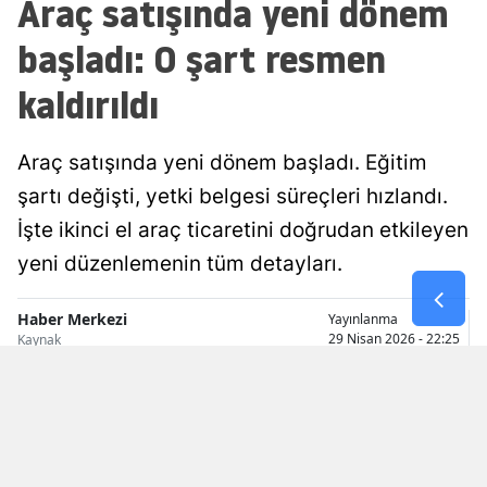
Araç satışında yeni dönem
Malatya
başladı: O şart resmen
Manisa
kaldırıldı
Kahramanmaraş
Araç satışında yeni dönem başladı. Eğitim
Mardin
şartı değişti, yetki belgesi süreçleri hızlandı.
Muğla
İşte ikinci el araç ticaretini doğrudan etkileyen
Muş
yeni düzenlemenin tüm detayları.
Nevşehir
Haber Merkezi
Yayınlanma
29 Nisan 2026 - 22:25
Kaynak
Niğde
Ordu
Rize
Sakarya