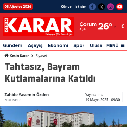
08 Ağustos 2026
Künye
İletişim
Adana
Çorum
26
°
Adıyaman
Açık
Afyonkarahisar
Gündem
Aşayiş
Ekonomi
Spor
Ulusal
Siyaset
MENÜ
Ağrı
Siyaset
Kesin Karar
Tahtasız, Bayram
Amasya
Kutlamalarına Katıldı
Ankara
Antalya
Zahide Yasemin Özden
Yayınlanma
Artvin
19 Mayıs 2025 - 09:30
MUHABİR
Aydın
Balıkesir