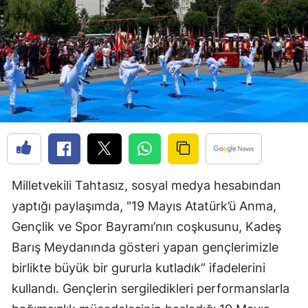
Bilecik
Bingöl
Bitlis
Bolu
Burdur
Bursa
Çanakkale
Milletvekili Tahtasız, sosyal medya hesabından
yaptığı paylaşımda, "19 Mayıs Atatürk’ü Anma,
Çankırı
Gençlik ve Spor Bayramı’nın coşkusunu, Kadeş
Çorum
Barış Meydanında gösteri yapan gençlerimizle
birlikte büyük bir gururla kutladık” ifadelerini
Denizli
kullandı. Gençlerin sergiledikleri performanslarla
Diyarbakır