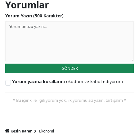
Yorumlar
Mersin
Yorum Yazın (500 Karakter)
İstanbul
İzmir
Kars
Kastamonu
GÖNDER
Kayseri
Yorum yazma kurallarını
okudum ve kabul ediyorum
Kırklareli
Kırşehir
* Bu içerik ile ilgili yorum yok, ilk yorumu siz yazın, tartışalım *
Kocaeli
Konya
Ekonomi
Kesin Karar
Kütahya