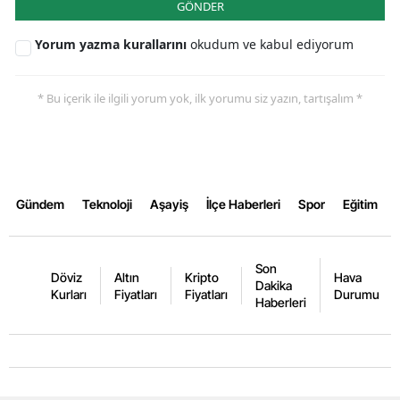
GÖNDER
Yorum yazma kurallarını
okudum ve kabul ediyorum
* Bu içerik ile ilgili yorum yok, ilk yorumu siz yazın, tartışalım *
Gündem
Teknoloji
Aşayiş
İlçe Haberleri
Spor
Eğitim
Son
Döviz
Altın
Kripto
Hava
Dakika
Kurları
Fiyatları
Fiyatları
Durumu
Haberleri