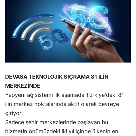
Malatya
Manisa
Kahramanmaraş
Mardin
Muğla
Muş
DEVASA TEKNOLOJİK SIÇRAMA 81 İLİN
Nevşehir
MERKEZİNDE
Yepyeni ağ sistemi ilk aşamada Türkiye'deki 81
Niğde
ilin merkez noktalarında aktif olarak devreye
Ordu
giriyor.
Rize
Sadece şehir merkezlerinde başlayan bu
hizmetin önümüzdeki iki yıl içinde ülkenin en
Sakarya