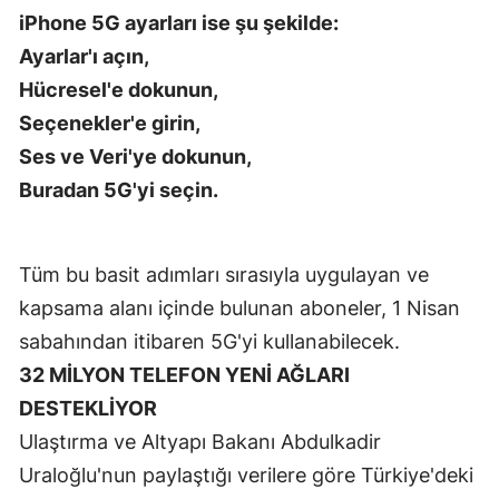
iPhone 5G ayarları ise şu şekilde:
Yalova
Ayarlar'ı açın,
Hücresel'e dokunun,
Karabük
Seçenekler'e girin,
Kilis
Ses ve Veri'ye dokunun,
Osmaniye
Buradan 5G'yi seçin.
Düzce
Tüm bu basit adımları sırasıyla uygulayan ve
kapsama alanı içinde bulunan aboneler, 1 Nisan
sabahından itibaren 5G'yi kullanabilecek.
32 MİLYON TELEFON YENİ AĞLARI
DESTEKLİYOR
Ulaştırma ve Altyapı Bakanı Abdulkadir
Uraloğlu'nun paylaştığı verilere göre Türkiye'deki