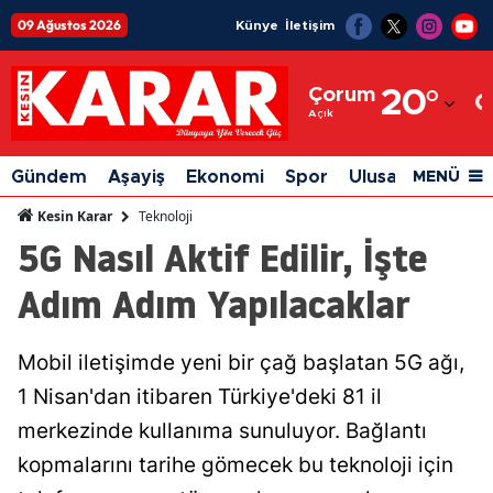
09 Ağustos 2026
Künye
İletişim
Adana
Çorum
20
°
Adıyaman
Açık
Afyonkarahisar
Gündem
Aşayiş
Ekonomi
Spor
Ulusal
Siyaset
MENÜ
Ağrı
Teknoloji
Kesin Karar
5G Nasıl Aktif Edilir, İşte
Amasya
Adım Adım Yapılacaklar
Ankara
Antalya
Mobil iletişimde yeni bir çağ başlatan 5G ağı,
Artvin
1 Nisan'dan itibaren Türkiye'deki 81 il
Aydın
merkezinde kullanıma sunuluyor. Bağlantı
kopmalarını tarihe gömecek bu teknoloji için
Balıkesir