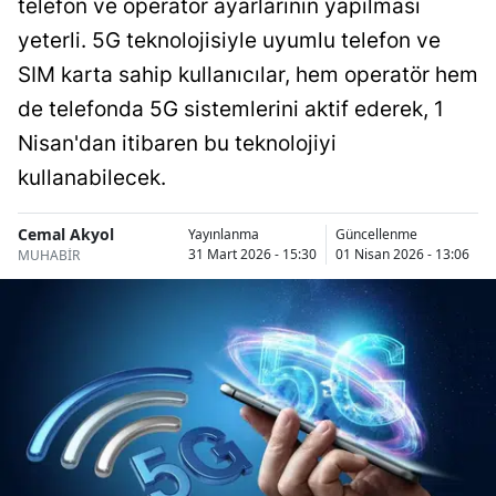
telefon ve operatör ayarlarının yapılması
Bilecik
yeterli. 5G teknolojisiyle uyumlu telefon ve
Bingöl
SIM karta sahip kullanıcılar, hem operatör hem
de telefonda 5G sistemlerini aktif ederek, 1
Bitlis
Nisan'dan itibaren bu teknolojiyi
Bolu
kullanabilecek.
Burdur
Cemal Akyol
Yayınlanma
Güncellenme
Bursa
31 Mart 2026 - 15:30
01 Nisan 2026 - 13:06
MUHABİR
Çanakkale
Çankırı
Çorum
Denizli
Diyarbakır