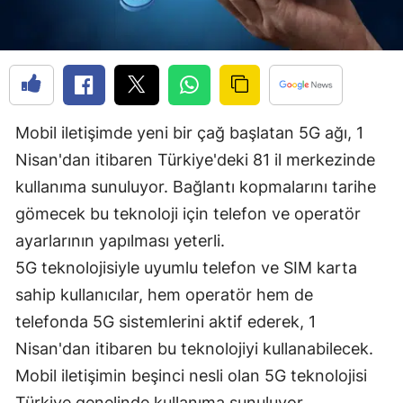
Edirne
Elazığ
Erzincan
Mobil iletişimde yeni bir çağ başlatan 5G ağı, 1
Erzurum
Nisan'dan itibaren Türkiye'deki 81 il merkezinde
Eskişehir
kullanıma sunuluyor. Bağlantı kopmalarını tarihe
Gaziantep
gömecek bu teknoloji için telefon ve operatör
ayarlarının yapılması yeterli.
Giresun
5G teknolojisiyle uyumlu telefon ve SIM karta
Gümüşhane
sahip kullanıcılar, hem operatör hem de
Hakkari
telefonda 5G sistemlerini aktif ederek, 1
Nisan'dan itibaren bu teknolojiyi kullanabilecek.
Hatay
Mobil iletişimin beşinci nesli olan 5G teknolojisi
Isparta
Türkiye genelinde kullanıma sunuluyor.