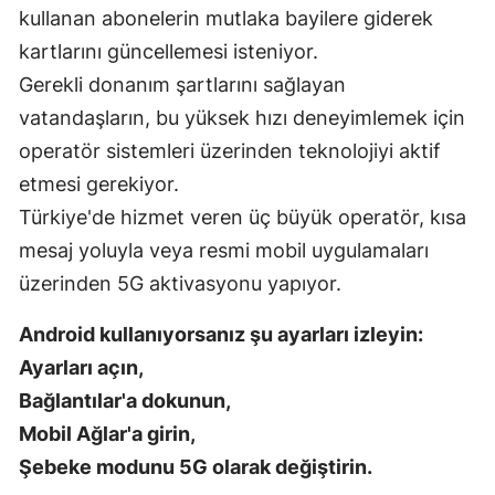
kullanan abonelerin mutlaka bayilere giderek
Yozgat
kartlarını güncellemesi isteniyor.
Gerekli donanım şartlarını sağlayan
Zonguldak
vatandaşların, bu yüksek hızı deneyimlemek için
Aksaray
operatör sistemleri üzerinden teknolojiyi aktif
Bayburt
etmesi gerekiyor.
Türkiye'de hizmet veren üç büyük operatör, kısa
Karaman
mesaj yoluyla veya resmi mobil uygulamaları
Kırıkkale
üzerinden 5G aktivasyonu yapıyor.
Batman
Android kullanıyorsanız şu ayarları izleyin:
Şırnak
Ayarları açın,
Bağlantılar'a dokunun,
Bartın
Mobil Ağlar'a girin,
Ardahan
Şebeke modunu 5G olarak değiştirin.
Iğdır