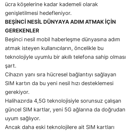
ücra köşelerine kadar kademeli olarak
Samsun
genişletilmesi hedefleniyor.
BEŞİNCİ NESİL DÜNYAYA ADIM ATMAK İÇİN
Siirt
GEREKENLER
Sinop
Beşinci nesil mobil haberleşme dünyasına adım
Sivas
atmak isteyen kullanıcıların, öncelikle bu
teknolojiyle uyumlu bir akıllı telefona sahip olması
Tekirdağ
şart.
Tokat
Cihazın yanı sıra hücresel bağlantıyı sağlayan
Trabzon
SIM kartın da bu yeni nesil hızı desteklemesi
gerekiyor.
Tunceli
Halihazırda 4,5G teknolojisiyle sorunsuz çalışan
Şanlıurfa
güncel SIM kartlar, yeni 5G ağlarına da doğrudan
Uşak
uyum sağlıyor.
Ancak daha eski teknolojilere ait SIM kartları
Van