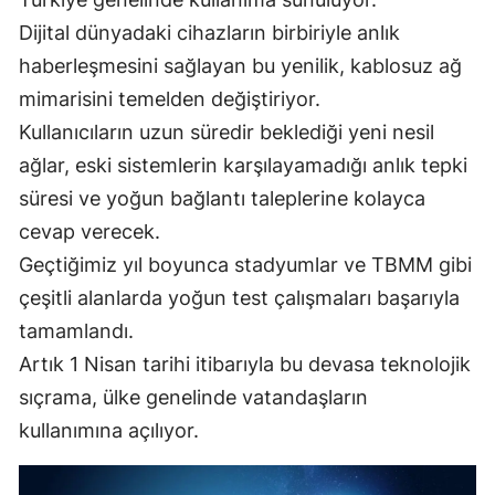
Mersin
Dijital dünyadaki cihazların birbiriyle anlık
haberleşmesini sağlayan bu yenilik, kablosuz ağ
İstanbul
mimarisini temelden değiştiriyor.
İzmir
Kullanıcıların uzun süredir beklediği yeni nesil
ağlar, eski sistemlerin karşılayamadığı anlık tepki
Kars
süresi ve yoğun bağlantı taleplerine kolayca
Kastamonu
cevap verecek.
Kayseri
Geçtiğimiz yıl boyunca stadyumlar ve TBMM gibi
çeşitli alanlarda yoğun test çalışmaları başarıyla
Kırklareli
tamamlandı.
Kırşehir
Artık 1 Nisan tarihi itibarıyla bu devasa teknolojik
Kocaeli
sıçrama, ülke genelinde vatandaşların
kullanımına açılıyor.
Konya
Kütahya