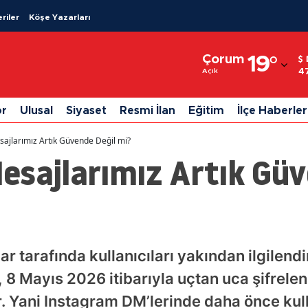
riler
Köşe Yazarları
Adana
Çorum
19
°
Adıyaman
4
Açık
Afyonkarahisar
or
Ulusal
Siyaset
Resmi İlan
Eğitim
İlçe Haberler
Ağrı
ajlarımız Artık Güvende Değil mi?
Amasya
esajlarımız Artık Güv
Ankara
Antalya
Artvin
r tarafında kullanıcıları yakından ilgilendi
Aydın
m, 8 Mayıs 2026 itibarıyla uçtan uca şifre
Balıkesir
. Yani Instagram DM’lerinde daha önce kull