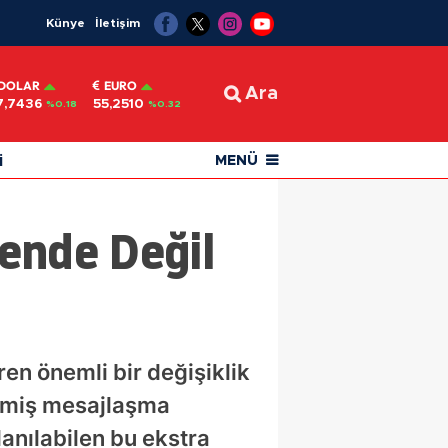
Künye
İletişim
DOLAR
EURO
Ara
7,7436
55,2510
%0.18
%0.32
i
MENÜ
ende Değil
ren önemli bir değişiklik
lenmiş mesajlaşma
anılabilen bu ekstra