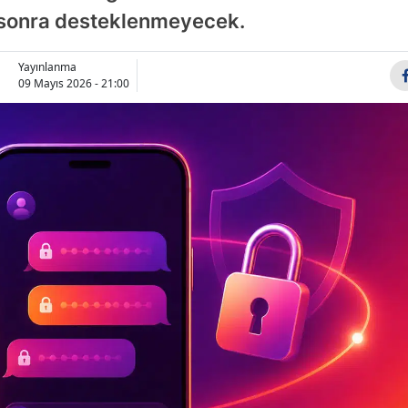
n sonra desteklenmeyecek.
Bilecik
Bingöl
Yayınlanma
09 Mayıs 2026 - 21:00
Bitlis
Bolu
Burdur
Bursa
Çanakkale
Çankırı
Çorum
Denizli
Diyarbakır