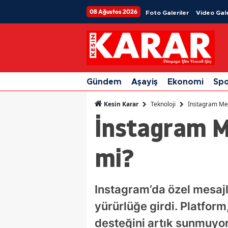
08 Ağustos 2026
Foto Galeriler
Video Gale
Gündem
Aşayiş
Ekonomi
Sp
Teknoloji
İnstagram Mes
Kesin Karar
İnstagram M
mi?
Instagram’da özel mesajla
yürürlüğe girdi. Platfor
desteğini artık sunmuyor