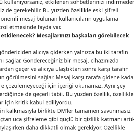
 kullanıyorsanız, etkilenen sohbetlerinizi indirmede
de gerekebilir. Bu yüzden özellikle eski şifreli
Samsun
a önemli mesaj bulunan kullanıcıların uygulama
Siirt
ntrol etmesinde fayda var.
 etkilenecek? Mesajlarınızı başkaları görebilecek
Sinop
Sivas
öndericiden alıcıya giderken yalnızca bu iki tarafın
Tekirdağ
nı sağlar. Göndereceğiniz bir mesaj, cihazınızda
ardan geçer ve alıcıya ulaştıktan sonra karşı tarafın
Tokat
jın görülmesini sağlar. Mesaj karşı tarafa gidene kada
Trabzon
fre çözülemeyeceği için içeriği okunamaz. Aynı şey
erdiğinde de geçerli tabii. Bu yüzden özellik, özellikle
Tunceli
r için kritik kabul ediliyordu.
Şanlıurfa
in kalkmasıyla birlikte DM’ler tamamen savunmasız
tan uca şifreleme gibi güçlü bir gizlilik katmanı artı
Uşak
aylaşırken daha dikkatli olmak gerekiyor. Özellikle
Van