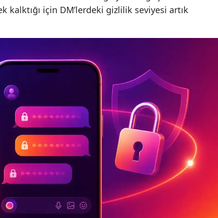
kalktığı için DM’lerdeki gizlilik seviyesi artık
Mersin
İstanbul
İzmir
Kars
Kastamonu
Kayseri
Kırklareli
Kırşehir
Kocaeli
Konya
Kütahya