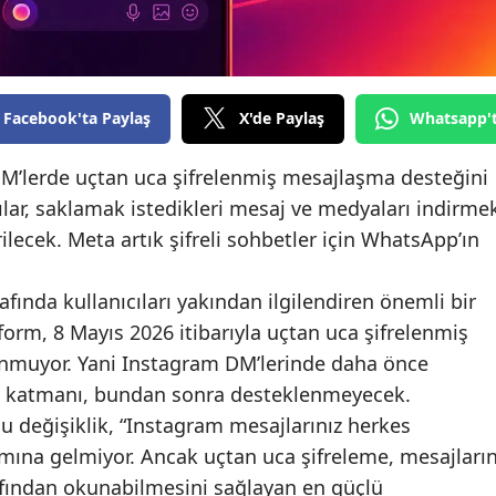
Edirne
Elazığ
Erzincan
Facebook'ta Paylaş
X'de Paylaş
Whatsapp'
Erzurum
 DM’lerde uçtan uca şifrelenmiş mesajlaşma desteğini
cılar, saklamak istedikleri mesaj ve medyaları indirme
Eskişehir
ilecek. Meta artık şifreli sohbetler için WhatsApp’ın
Gaziantep
fında kullanıcıları yakından ilgilendiren önemli bir
Giresun
tform, 8 Mayıs 2026 itibarıyla uçtan uca şifrelenmiş
Gümüşhane
unmuyor. Yani Instagram DM’lerinde daha önce
Hakkari
ilik katmanı, bundan sonra desteklenmeyecek.
u değişiklik, “Instagram mesajlarınız herkes
Hatay
amına gelmiyor. Ancak uçtan uca şifreleme, mesajları
Isparta
rafından okunabilmesini sağlayan en güçlü