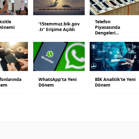
Yalova
ksitle
Telefon
‘15temmuz.bik.gov
Karabük
Dönemi
Piyasasında
.tr’ Erişime Açıldı
Dengeleri
Kilis
Değiştirecek Karar
Osmaniye
Düzce
fonlarında
WhatsApp'ta Yeni
BİK Analitik’te Yeni
nem
Dönem
Dönem