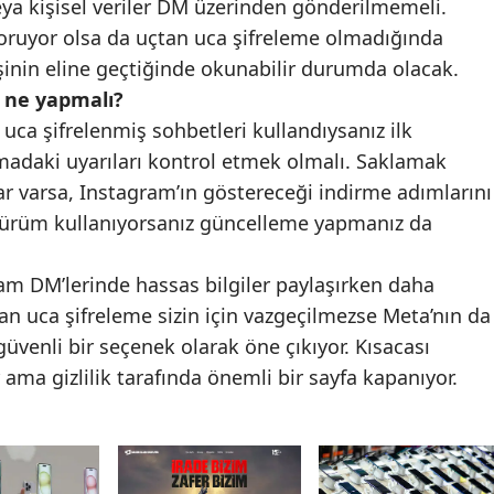
 veya kişisel veriler DM üzerinden gönderilmemeli.
koruyor olsa da uçtan uca şifreleme olmadığında
Yozgat
işinin eline geçtiğinde okunabilir durumda olacak.
Zonguldak
i ne yapmalı?
ca şifrelenmiş sohbetleri kullandıysanız ilk
Aksaray
adaki uyarıları kontrol etmek olmalı. Saklamak
Bayburt
r varsa, Instagram’ın göstereceği indirme adımlarını
 sürüm kullanıyorsanız güncelleme yapmanız da
Karaman
Kırıkkale
am DM’lerinde hassas bilgiler paylaşırken daha
Batman
tan uca şifreleme sizin için vazgeçilmezse Meta’nın da
venli bir seçenek olarak öne çıkıyor. Kısacası
Şırnak
ma gizlilik tarafında önemli bir sayfa kapanıyor.
Bartın
Ardahan
Iğdır