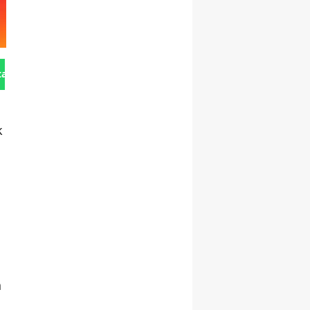
tan Gönder
k
n