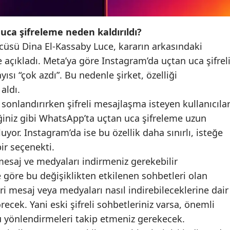
Malatya
ca şifreleme neden kaldırıldı?
Manisa
üsü Dina El-Kassaby Luce, kararın arkasındaki
Kahramanmaraş
 açıkladı. Meta’ya göre Instagram’da uçtan uca şifrel
ısı “çok azdı”. Bu nedenle şirket, özelliği
Mardin
aldı.
Muğla
sonlandırırken şifreli mesajlaşma isteyen kullanıcıla
iğiniz gibi WhatsApp’ta uçtan uca şifreleme uzun
Muş
uyor. Instagram’da ise bu özellik daha sınırlı, isteğe
Nevşehir
ir seçenekti.
mesaj ve medyaları indirmeniz gerekebilir
Niğde
 göre bu değişiklikten etkilenen sohbetleri olan
Ordu
eri mesaj veya medyaları nasıl indirebileceklerine dair
ecek. Yani eski şifreli sohbetleriniz varsa, önemli
Rize
u yönlendirmeleri takip etmeniz gerekecek.
Sakarya