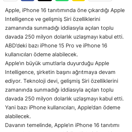
Edirne
Apple, iPhone 16 tanıtımında öne çıkardığı Apple
Intelligence ve gelişmiş Siri özelliklerini
Elazığ
zamanında sunmadığı iddiasıyla açılan toplu
Erzincan
davada 250 milyon dolarlık uzlaşmayı kabul etti.
Erzurum
ABD’deki bazı iPhone 15 Pro ve iPhone 16
kullanıcıları ödeme alabilecek.
Eskişehir
Apple’ın büyük umutlarla duyurduğu Apple
Gaziantep
Intelligence, şirketin başını ağrıtmaya devam
Giresun
ediyor. Teknoloji devi, gelişmiş Siri özelliklerini
zamanında sunmadığı iddiasıyla açılan toplu
Gümüşhane
davada 250 milyon dolarlık uzlaşmayı kabul etti.
Hakkari
Yani bazı iPhone kullanıcıları, Apple’dan ödeme
Hatay
alabilecek.
Davanın temelinde, Apple’ın iPhone 16 tanıtımı
Isparta