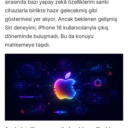
sırasında bazı yapay zekâ özelliklerini sanki
Mersin
cihazlarla birlikte hazır gelecekmiş gibi
göstermesi yer alıyor. Ancak beklenen gelişmiş
İstanbul
Siri deneyimi, iPhone 16 kullanıcılarıyla çıkış
İzmir
döneminde buluşmadı. Bu da konuyu
Kars
mahkemeye taşıdı.
Kastamonu
Kayseri
Kırklareli
Kırşehir
Kocaeli
Konya
Kütahya