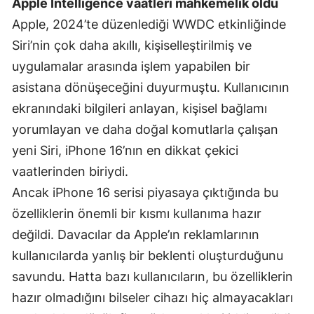
Apple Intelligence vaatleri mahkemelik oldu
Malatya
Apple, 2024’te düzenlediği WWDC etkinliğinde
Siri’nin çok daha akıllı, kişiselleştirilmiş ve
Manisa
uygulamalar arasında işlem yapabilen bir
Kahramanmaraş
asistana dönüşeceğini duyurmuştu. Kullanıcının
ekranındaki bilgileri anlayan, kişisel bağlamı
Mardin
yorumlayan ve daha doğal komutlarla çalışan
Muğla
yeni Siri, iPhone 16’nın en dikkat çekici
Muş
vaatlerinden biriydi.
Ancak iPhone 16 serisi piyasaya çıktığında bu
Nevşehir
özelliklerin önemli bir kısmı kullanıma hazır
Niğde
değildi. Davacılar da Apple’ın reklamlarının
Ordu
kullanıcılarda yanlış bir beklenti oluşturduğunu
savundu. Hatta bazı kullanıcıların, bu özelliklerin
Rize
hazır olmadığını bilseler cihazı hiç almayacakları
Sakarya