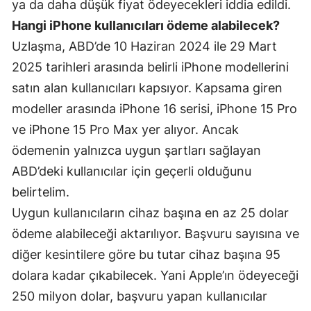
ya da daha düşük fiyat ödeyecekleri iddia edildi.
Samsun
Hangi iPhone kullanıcıları ödeme alabilecek?
Uzlaşma, ABD’de 10 Haziran 2024 ile 29 Mart
Siirt
2025 tarihleri arasında belirli iPhone modellerini
Sinop
satın alan kullanıcıları kapsıyor. Kapsama giren
modeller arasında iPhone 16 serisi, iPhone 15 Pro
Sivas
ve iPhone 15 Pro Max yer alıyor. Ancak
Tekirdağ
ödemenin yalnızca uygun şartları sağlayan
Tokat
ABD’deki kullanıcılar için geçerli olduğunu
belirtelim.
Trabzon
Uygun kullanıcıların cihaz başına en az 25 dolar
Tunceli
ödeme alabileceği aktarılıyor. Başvuru sayısına ve
Şanlıurfa
diğer kesintilere göre bu tutar cihaz başına 95
dolara kadar çıkabilecek. Yani Apple’ın ödeyeceği
Uşak
250 milyon dolar, başvuru yapan kullanıcılar
Van