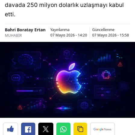
davada 250 milyon dolarlık uzlaşmayı kabul
Bilecik
etti.
Bingöl
Bahri Boratay Ertan
Yayınlanma
Güncellenme
Bitlis
07 Mayıs 2026 - 14:20
07 Mayıs 2026 - 15:58
MUHABİR
Bolu
Burdur
Bursa
Çanakkale
Çankırı
Çorum
Denizli
Diyarbakır