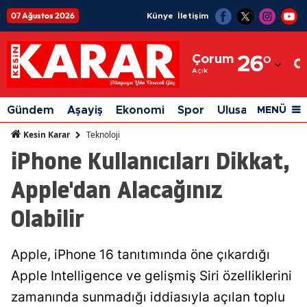
07 Ağustos 2026
Künye
İletişim
Adana
Çorum
26
°
Adıyaman
Açık
Afyonkarahisar
Gündem
Aşayiş
Ekonomi
Spor
Ulusal
Siyaset
MENÜ
Ağrı
Teknoloji
Kesin Karar
iPhone Kullanıcıları Dikkat,
Amasya
Apple'dan Alacağınız
Ankara
Olabilir
Antalya
Artvin
Apple, iPhone 16 tanıtımında öne çıkardığı
Aydın
Apple Intelligence ve gelişmiş Siri özelliklerini
Balıkesir
zamanında sunmadığı iddiasıyla açılan toplu