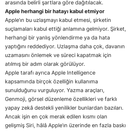
arasında belirli şartlara göre dağıtılacak.
Yozgat
Apple herhangi bir hatayı kabul etmiyor
Apple’ın bu uzlaşmayı kabul etmesi, şirketin
Zonguldak
suçlamaları kabul ettiği anlamına gelmiyor. Şirket,
Aksaray
herhangi bir yanlış yönlendirme ya da hata
yaptığını reddediyor. Uzlaşma daha çok, davanın
Bayburt
uzamasını önlemek ve süreci kapatmak için
Karaman
atılmış bir adım olarak görülüyor.
Kırıkkale
Apple tarafı ayrıca Apple Intelligence
kapsamında birçok özelliğin kullanıma
Batman
sunulduğunu vurguluyor. Yazma araçları,
Şırnak
Genmoji, görsel düzenleme özellikleri ve farklı
Bartın
yapay zekâ destekli yenilikler bunlardan bazıları.
Ancak işin en çok merak edilen kısmı olan
Ardahan
gelişmiş Siri, hâlâ Apple’ın üzerinde en fazla baskı
Iğdır