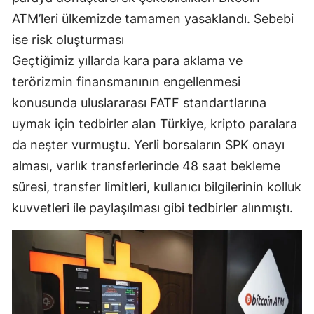
Edirne
ATM’leri ülkemizde tamamen yasaklandı. Sebebi
ise risk oluşturması
Elazığ
Geçtiğimiz yıllarda kara para aklama ve
Erzincan
terörizmin finansmanının engellenmesi
konusunda uluslararası FATF standartlarına
Erzurum
uymak için tedbirler alan Türkiye, kripto paralara
Eskişehir
da neşter vurmuştu. Yerli borsaların SPK onayı
Gaziantep
alması, varlık transferlerinde 48 saat bekleme
süresi, transfer limitleri, kullanıcı bilgilerinin kolluk
Giresun
kuvvetleri ile paylaşılması gibi tedbirler alınmıştı.
Gümüşhane
Hakkari
Hatay
Isparta