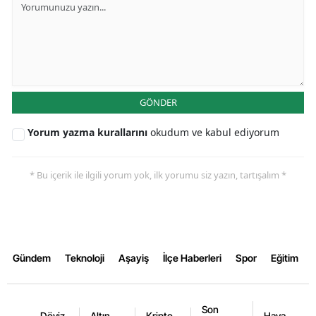
Samsun
Siirt
Sinop
GÖNDER
Sivas
Yorum yazma kurallarını
okudum ve kabul ediyorum
Tekirdağ
Tokat
* Bu içerik ile ilgili yorum yok, ilk yorumu siz yazın, tartışalım *
Trabzon
Tunceli
Şanlıurfa
Gündem
Teknoloji
Aşayiş
İlçe Haberleri
Spor
Eğitim
Uşak
Son
Van
Döviz
Altın
Kripto
Hava