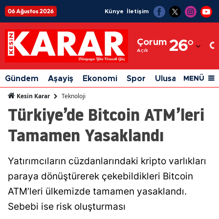
06 Ağustos 2026
Künye
İletişim
Adana
Çorum
26
°
Adıyaman
Açık
Afyonkarahisar
Gündem
Aşayiş
Ekonomi
Spor
Ulusal
Siyaset
MENÜ
Ağrı
Teknoloji
Kesin Karar
Türkiye’de Bitcoin ATM’leri
Amasya
Tamamen Yasaklandı
Ankara
Antalya
Yatırımcıların cüzdanlarındaki kripto varlıkları
Artvin
paraya dönüştürerek çekebildikleri Bitcoin
Aydın
ATM’leri ülkemizde tamamen yasaklandı.
Sebebi ise risk oluşturması
Balıkesir