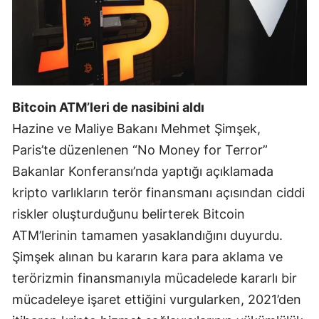
Mersin
İstanbul
İzmir
Bitcoin ATM’leri de nasibini aldı
Kars
Hazine ve Maliye Bakanı Mehmet Şimşek,
Kastamonu
Paris’te düzenlenen “No Money for Terror”
Kayseri
Bakanlar Konferansı’nda yaptığı açıklamada
kripto varlıkların terör finansmanı açısından ciddi
Kırklareli
riskler oluşturduğunu belirterek Bitcoin
Kırşehir
ATM’lerinin tamamen yasaklandığını duyurdu.
Kocaeli
Şimşek alınan bu kararın kara para aklama ve
terörizmin finansmanıyla mücadelede kararlı bir
Konya
mücadeleye işaret ettiğini vurgularken, 2021’den
Kütahya