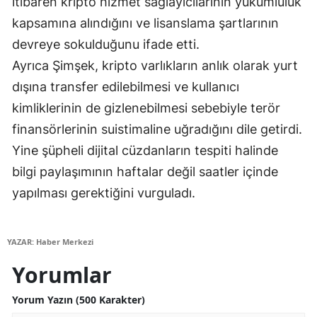
itibaren kripto hizmet sağlayıcılarının yükümlülük
Malatya
kapsamına alındığını ve lisanslama şartlarının
devreye sokulduğunu ifade etti.
Manisa
Ayrıca Şimşek, kripto varlıkların anlık olarak yurt
Kahramanmaraş
dışına transfer edilebilmesi ve kullanıcı
kimliklerinin de gizlenebilmesi sebebiyle terör
Mardin
finansörlerinin suistimaline uğradığını dile getirdi.
Muğla
Yine şüpheli dijital cüzdanların tespiti halinde
Muş
bilgi paylaşımının haftalar değil saatler içinde
yapılması gerektiğini vurguladı.
Nevşehir
Niğde
YAZAR: Haber Merkezi
Ordu
Yorumlar
Rize
Yorum Yazın (500 Karakter)
Sakarya