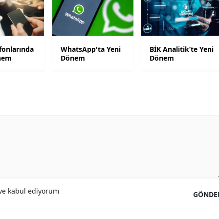
Samsun
Siirt
fonlarında
WhatsApp'ta Yeni
BİK Analitik’te Yeni
Sinop
nem
Dönem
Dönem
Sivas
Tekirdağ
Tokat
Trabzon
Tunceli
Şanlıurfa
e kabul ediyorum
GÖNDE
Uşak
Van