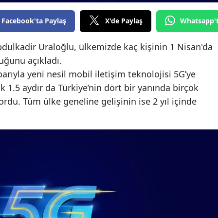
Edirne
Facebook'ta Paylaş
X'de Paylaş
Whatsapp'
Elazığ
dulkadir Uraloğlu, ülkemizde kaç kişinin 1 Nisan'da
Erzincan
uğunu açıkladı.
Erzurum
barıyla yeni nesil mobil iletişim teknolojisi 5G’ye
k 1.5 aydır da Türkiye’nin dört bir yanında birçok
Eskişehir
ordu. Tüm ülke geneline gelişinin ise 2 yıl içinde
Gaziantep
Giresun
Gümüşhane
Hakkari
Hatay
Isparta