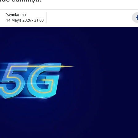
Bilecik
Yayınlanma
Bingöl
14 Mayıs 2026 - 21:00
Bitlis
Bolu
Burdur
Bursa
Çanakkale
Çankırı
Çorum
Denizli
Diyarbakır