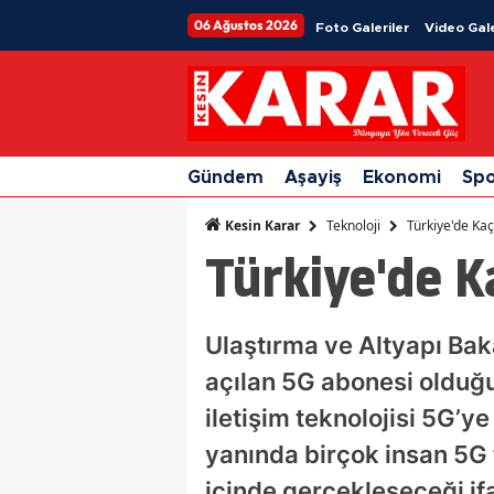
06 Ağustos 2026
Foto Galeriler
Video Gale
Gündem
Aşayiş
Ekonomi
Sp
Teknoloji
Türkiye'de Ka
Kesin Karar
Türkiye'de K
Ulaştırma ve Altyapı Bak
açılan 5G abonesi olduğun
iletişim teknolojisi 5G’y
yanında birçok insan 5G t
içinde gerçekleşeceği ifa