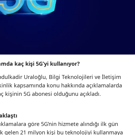
Mersin
İstanbul
İzmir
Kars
Kastamonu
amda kaç kişi 5G’yi kullanıyor?
Kayseri
ulkadir Uraloğlu, Bilgi Teknolojileri ve İletişim
Kırklareli
inlik kapsamında konu hakkında açıklamalarda
 kişinin 5G abonesi olduğunu açıkladı.
Kırşehir
Kocaeli
aklaştı
Konya
ıklamalara göre 5G’nin hizmete alındığı ilk gün
enk gelen 21 milyon kişi bu teknolojiyi kullanmaya
Kütahya