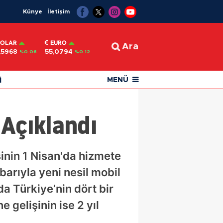
Künye
İletişim
OLAR
EURO
Ara
,5968
55,0794
%0.06
%0.12
i
MENÜ
 Açıklandı
inin 1 Nisan'da hizmete
barıyla yeni nesil mobil
da Türkiye’nin dört bir
 gelişinin ise 2 yıl