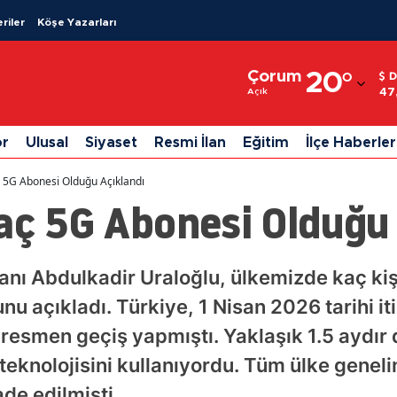
riler
Köşe Yazarları
Adana
Çorum
20
°
D
Adıyaman
47
Açık
Afyonkarahisar
or
Ulusal
Siyaset
Resmi İlan
Eğitim
İlçe Haberler
Ağrı
ç 5G Abonesi Olduğu Açıklandı
Amasya
aç 5G Abonesi Olduğu
Ankara
Antalya
anı Abdulkadir Uraloğlu, ülkemizde kaç kiş
u açıkladı. Türkiye, 1 Nisan 2026 tarihi iti
Artvin
e resmen geçiş yapmıştı. Yaklaşık 1.5 aydır 
Aydın
eknolojisini kullanıyordu. Tüm ülke geneline
Balıkesir
de edilmişti.