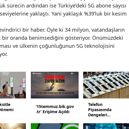
k sürecin ardından ise Türkiye’deki 5G abone sayısı
Malatya
eviyelerine yaklaştı. Yani yaklaşık %39’luk bir kesim
Manisa
vindirici bir haber. Öyle ki 34 milyon, vatandaşların
Kahramanmaraş
ek bir oranda benimsediğini gösteriyor. Önümüzdeki
Mardin
tması ve ülkenin çoğunluğunun 5G teknolojisini
yor.
Muğla
Muş
Nevşehir
Niğde
Ordu
ksitle
Telefon
‘15temmuz.bik.gov
Dönemi
Piyasasında
.tr’ Erişime Açıldı
Dengeleri
Rize
Değiştirecek Karar
Sakarya