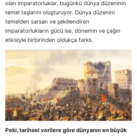
olan imparatorluklar, bugünkü dünya düzeninin
Malatya
temel taşlarını oluşturuyor. Dünya düzenini
temelden sarsan ve şekillendiren
Manisa
imparatorlukların gücü ise, dönemin ve çağın
Kahramanmaraş
etkisiyle birbirinden oldukça farklı.
Mardin
Muğla
Muş
Nevşehir
Niğde
Ordu
Rize
Peki, tarihsel verilere göre dünyanın en büyük
Sakarya