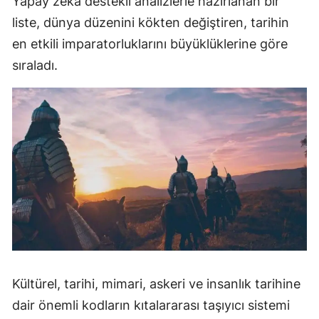
Yapay zeka destekli analizlerle hazırlanan bir
Mersin
liste, dünya düzenini kökten değiştiren, tarihin
en etkili imparatorluklarını büyüklüklerine göre
İstanbul
sıraladı.
İzmir
Kars
Kastamonu
Kayseri
Kırklareli
Kırşehir
Kocaeli
Konya
Kültürel, tarihi, mimari, askeri ve insanlık tarihine
dair önemli kodların kıtalararası taşıyıcı sistemi
Kütahya