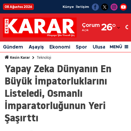
08 Ağustos 2026
Künye
İletişim
Adana
Çorum
26
°
Adıyaman
Açık
Afyonkarahisar
Gündem
Aşayiş
Ekonomi
Spor
Ulusal
Siyaset
MENÜ
Ağrı
Teknoloji
Kesin Karar
Yapay Zeka Dünyanın En
Amasya
Büyük İmpatorluklarını
Ankara
Listeledi, Osmanlı
Antalya
İmparatorluğunun Yeri
Artvin
Aydın
Şaşırttı
Balıkesir