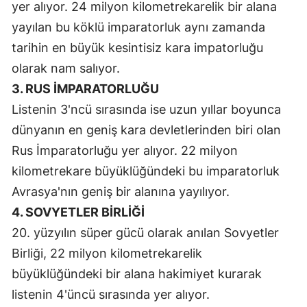
yer alıyor. 24 milyon kilometrekarelik bir alana
Yozgat
yayılan bu köklü imparatorluk aynı zamanda
tarihin en büyük kesintisiz kara impatorluğu
Zonguldak
olarak nam salıyor.
Aksaray
3. RUS İMPARATORLUĞU
Listenin 3'ncü sırasında ise uzun yıllar boyunca
Bayburt
dünyanın en geniş kara devletlerinden biri olan
Karaman
Rus İmparatorluğu yer alıyor. 22 milyon
Kırıkkale
kilometrekare büyüklüğündeki bu imparatorluk
Avrasya'nın geniş bir alanına yayılıyor.
Batman
4. SOVYETLER BİRLİĞİ
Şırnak
20. yüzyılın süper gücü olarak anılan Sovyetler
Bartın
Birliği, 22 milyon kilometrekarelik
büyüklüğündeki bir alana hakimiyet kurarak
Ardahan
listenin 4'üncü sırasında yer alıyor.
Iğdır