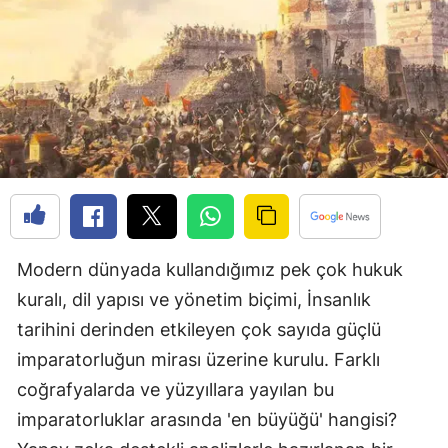
Edirne
Elazığ
Erzincan
Erzurum
Eskişehir
Gaziantep
Modern dünyada kullandığımız pek çok hukuk
Giresun
kuralı, dil yapısı ve yönetim biçimi, İnsanlık
Gümüşhane
tarihini derinden etkileyen çok sayıda güçlü
Hakkari
imparatorluğun mirası üzerine kurulu. Farklı
coğrafyalarda ve yüzyıllara yayılan bu
Hatay
imparatorluklar arasında 'en büyüğü' hangisi?
Isparta