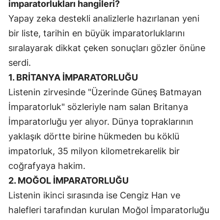
imparatorlukları hangileri?
Samsun
Yapay zeka destekli analizlerle hazırlanan yeni
bir liste, tarihin en büyük imparatorluklarını
Siirt
sıralayarak dikkat çeken sonuçları gözler önüne
Sinop
serdi.
1. BRİTANYA İMPARATORLUĞU
Sivas
Listenin zirvesinde "Üzerinde Güneş Batmayan
Tekirdağ
İmparatorluk" sözleriyle nam salan Britanya
Tokat
İmparatorluğu yer alıyor. Dünya topraklarının
yaklaşık dörtte birine hükmeden bu köklü
Trabzon
impatorluk, 35 milyon kilometrekarelik bir
Tunceli
coğrafyaya hakim.
Şanlıurfa
2. MOĞOL İMPARATORLUĞU
Listenin ikinci sırasında ise Cengiz Han ve
Uşak
halefleri tarafından kurulan Moğol İmparatorluğu
Van