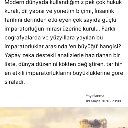
Modern dünyada kullandığımız pek çok hukuk
Bilecik
kuralı, dil yapısı ve yönetim biçimi, İnsanlık
Bingöl
tarihini derinden etkileyen çok sayıda güçlü
imparatorluğun mirası üzerine kurulu. Farklı
Bitlis
coğrafyalarda ve yüzyıllara yayılan bu
Bolu
imparatorluklar arasında 'en büyüğü' hangisi?
Burdur
Yapay zeka destekli analizlerle hazırlanan bir
liste, dünya düzenini kökten değiştiren, tarihin
Bursa
en etkili imparatorluklarını büyüklüklerine göre
Çanakkale
sıraladı.
Çankırı
Yayınlanma
Çorum
09 Mayıs 2026 - 23:00
Denizli
Diyarbakır