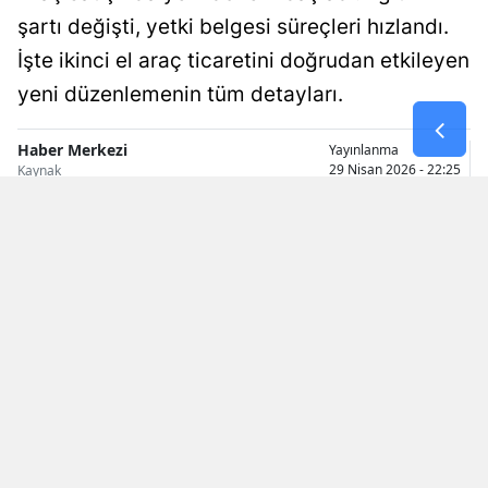
şartı değişti, yetki belgesi süreçleri hızlandı.
Samsun
İşte ikinci el araç ticaretini doğrudan etkileyen
Siirt
yeni düzenlemenin tüm detayları.
Sinop
Haber Merkezi
Yayınlanma
29 Nisan 2026 - 22:25
Sivas
Kaynak
Tekirdağ
Tokat
Trabzon
Tunceli
Şanlıurfa
Uşak
Van