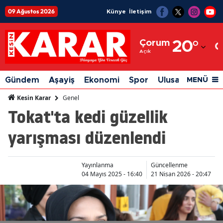
09 Ağustos 2026
Künye
İletişim
Adana
Çorum
20
°
Adıyaman
Açık
Afyonkarahisar
Gündem
Aşayiş
Ekonomi
Spor
Ulusal
Siyaset
MENÜ
Ağrı
Genel
Kesin Karar
Tokat'ta kedi güzellik
Amasya
yarışması düzenlendi
Ankara
Antalya
Yayınlanma
Güncellenme
Artvin
04 Mayıs 2025 - 16:40
21 Nisan 2026 - 20:47
Aydın
Balıkesir