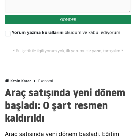
Malatya
GÖNDER
Manisa
Yorum yazma kurallarını
okudum ve kabul ediyorum
Kahramanmaraş
Mardin
* Bu içerik ile ilgili yorum yok, ilk yorumu siz yazın, tartışalım *
Muğla
Muş
Ekonomi
Kesin Karar
Nevşehir
Araç satışında yeni dönem
Niğde
başladı: O şart resmen
Ordu
kaldırıldı
Rize
Araç satışında yeni dönem başladı. Eğitim
Sakarya