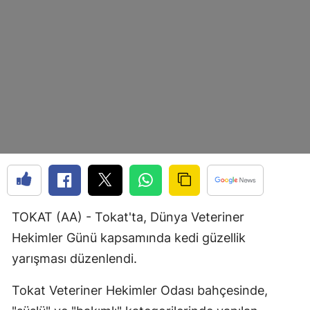
Bilecik
Bingöl
Bitlis
Bolu
Burdur
Bursa
Çanakkale
Çankırı
TOKAT (AA) - Tokat'ta, Dünya Veteriner
Hekimler Günü kapsamında kedi güzellik
Çorum
yarışması düzenlendi.
Denizli
Tokat Veteriner Hekimler Odası bahçesinde,
Diyarbakır