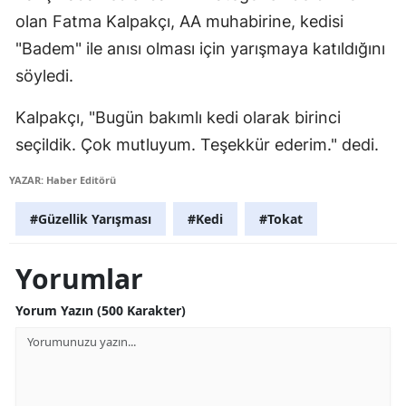
olan Fatma Kalpakçı, AA muhabirine, kedisi
Mersin
"Badem" ile anısı olması için yarışmaya katıldığını
İstanbul
söyledi.
İzmir
Kalpakçı, "Bugün bakımlı kedi olarak birinci
Kars
seçildik. Çok mutluyum. Teşekkür ederim." dedi.
Kastamonu
YAZAR: Haber Editörü
Kayseri
#Güzellik Yarışması
#Kedi
#Tokat
Kırklareli
Yorumlar
Kırşehir
Yorum Yazın (500 Karakter)
Kocaeli
Konya
Kütahya