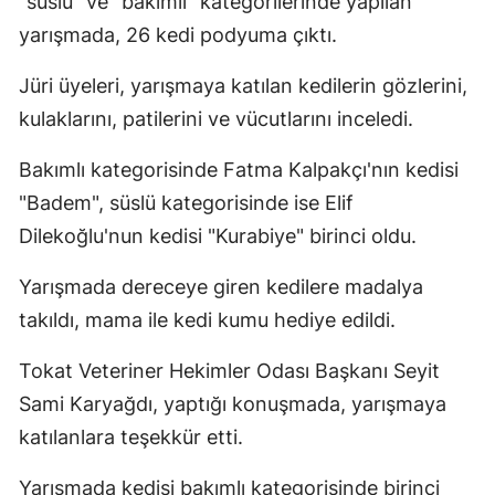
"süslü" ve "bakımlı" kategorilerinde yapılan
Edirne
yarışmada, 26 kedi podyuma çıktı.
Elazığ
Jüri üyeleri, yarışmaya katılan kedilerin gözlerini,
Erzincan
kulaklarını, patilerini ve vücutlarını inceledi.
Erzurum
Bakımlı kategorisinde Fatma Kalpakçı'nın kedisi
"Badem", süslü kategorisinde ise Elif
Eskişehir
Dilekoğlu'nun kedisi "Kurabiye" birinci oldu.
Gaziantep
Yarışmada dereceye giren kedilere madalya
Giresun
takıldı, mama ile kedi kumu hediye edildi.
Gümüşhane
Tokat Veteriner Hekimler Odası Başkanı Seyit
Hakkari
Sami Karyağdı, yaptığı konuşmada, yarışmaya
Hatay
katılanlara teşekkür etti.
Isparta
Yarışmada kedisi bakımlı kategorisinde birinci