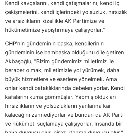
Kendi kavgalarını, kendi çatışmalarını, kendi iç
Malatya
çekişmelerini, kendi içlerindeki yolsuzluk, hırsızlık
ve arsızlıklarını özellikle AK Partimize ve
Manisa
hükümetimize yapıştırmaya çalışıyorlar."
Kahramanmaraş
CHP'nin gündeminin başka, kendilerinin
Mardin
gündeminin ise bambaşka olduğunu dile getiren
Muğla
Akbaşoğlu, "Bizim gündemimiz milletimiz ile
Muş
beraber olmak, milletimizle yol yürümek, daha
büyük hizmetlere ve eserlere yönelmek. Ama
Nevşehir
onlar kendi bataklıklarında debeleniyorlar. Kendi
Niğde
kafalarını kuma gömmüşler. Yapmış oldukları
hırsızlıkların ve yolsuzlukların yanlarına kar
Ordu
kalacağını zannediyorlar ve bundan da AK Parti
Rize
ve hükümeti suçlamaya çalışıyorlar. İnsanda bir
Sakarya
haya duygusu olur, biraz utanma duygusu olur."