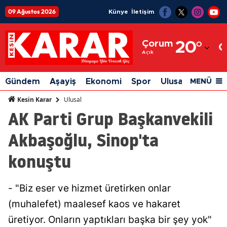
09 Ağustos 2026
Künye
İletişim
Adana
Çorum
20
°
Adıyaman
Açık
Afyonkarahisar
Gündem
Aşayiş
Ekonomi
Spor
Ulusal
Siyaset
MENÜ
Ağrı
Ulusal
Kesin Karar
AK Parti Grup Başkanvekili
Amasya
Akbaşoğlu, Sinop'ta
Ankara
konuştu
Antalya
Artvin
- "Biz eser ve hizmet üretirken onlar
Aydın
(muhalefet) maalesef kaos ve hakaret
Balıkesir
üretiyor. Onların yaptıkları başka bir şey yok"