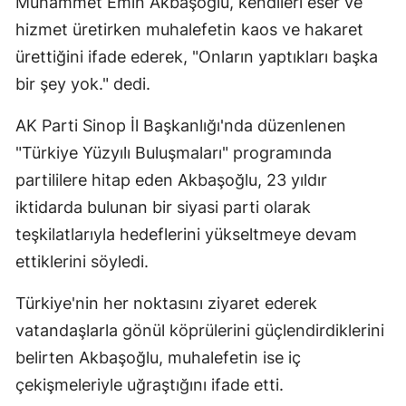
Muhammet Emin Akbaşoğlu, kendileri eser ve
Edirne
hizmet üretirken muhalefetin kaos ve hakaret
ürettiğini ifade ederek, "Onların yaptıkları başka
Elazığ
bir şey yok." dedi.
Erzincan
AK Parti Sinop İl Başkanlığı'nda düzenlenen
Erzurum
"Türkiye Yüzyılı Buluşmaları" programında
Eskişehir
partililere hitap eden Akbaşoğlu, 23 yıldır
iktidarda bulunan bir siyasi parti olarak
Gaziantep
teşkilatlarıyla hedeflerini yükseltmeye devam
Giresun
ettiklerini söyledi.
Gümüşhane
Türkiye'nin her noktasını ziyaret ederek
Hakkari
vatandaşlarla gönül köprülerini güçlendirdiklerini
Hatay
belirten Akbaşoğlu, muhalefetin ise iç
çekişmeleriyle uğraştığını ifade etti.
Isparta