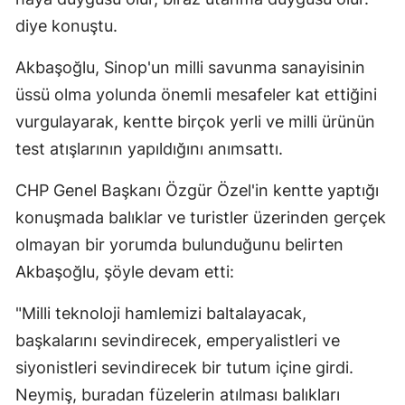
diye konuştu.
Samsun
Akbaşoğlu, Sinop'un milli savunma sanayisinin
Siirt
üssü olma yolunda önemli mesafeler kat ettiğini
Sinop
vurgulayarak, kentte birçok yerli ve milli ürünün
Sivas
test atışlarının yapıldığını anımsattı.
Tekirdağ
CHP Genel Başkanı Özgür Özel'in kentte yaptığı
Tokat
konuşmada balıklar ve turistler üzerinden gerçek
olmayan bir yorumda bulunduğunu belirten
Trabzon
Akbaşoğlu, şöyle devam etti:
Tunceli
"Milli teknoloji hamlemizi baltalayacak,
Şanlıurfa
başkalarını sevindirecek, emperyalistleri ve
Uşak
siyonistleri sevindirecek bir tutum içine girdi.
Neymiş, buradan füzelerin atılması balıkları
Van