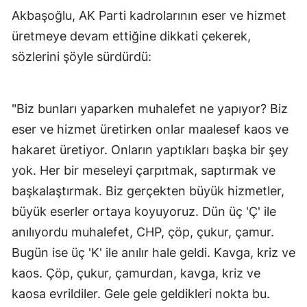
Akbaşoğlu, AK Parti kadrolarının eser ve hizmet
Mersin
üretmeye devam ettiğine dikkati çekerek,
İstanbul
sözlerini şöyle sürdürdü:
İzmir
Kars
"Biz bunları yaparken muhalefet ne yapıyor? Biz
eser ve hizmet üretirken onlar maalesef kaos ve
Kastamonu
hakaret üretiyor. Onların yaptıkları başka bir şey
Kayseri
yok. Her bir meseleyi çarpıtmak, saptırmak ve
Kırklareli
başkalaştırmak. Biz gerçekten büyük hizmetler,
büyük eserler ortaya koyuyoruz. Dün üç 'Ç' ile
Kırşehir
anılıyordu muhalefet, CHP, çöp, çukur, çamur.
Kocaeli
Bugün ise üç 'K' ile anılır hale geldi. Kavga, kriz ve
Konya
kaos. Çöp, çukur, çamurdan, kavga, kriz ve
kaosa evrildiler. Gele gele geldikleri nokta bu.
Kütahya