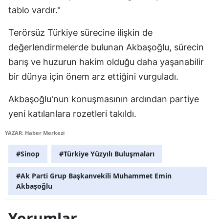
tablo vardır."
Yalova
Terörsüz Türkiye sürecine ilişkin de
Karabük
değerlendirmelerde bulunan Akbaşoğlu, sürecin
Kilis
barış ve huzurun hakim olduğu daha yaşanabilir
bir dünya için önem arz ettiğini vurguladı.
Osmaniye
Akbaşoğlu'nun konuşmasının ardından partiye
Düzce
yeni katılanlara rozetleri takıldı.
YAZAR: Haber Merkezi
#Sinop
#Türkiye Yüzyılı Buluşmaları
#Ak Parti Grup Başkanvekili Muhammet Emin
Akbaşoğlu
Yorumlar