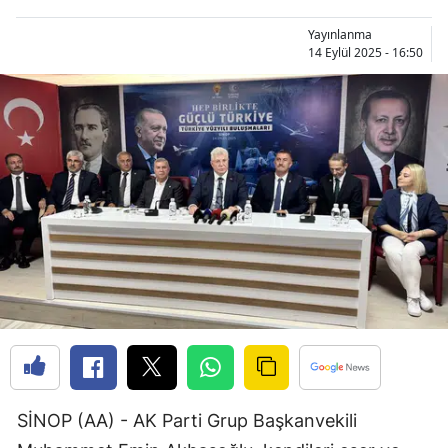
Bilecik
Yayınlanma
14 Eylül 2025 - 16:50
Bingöl
Bitlis
Bolu
Burdur
Bursa
Çanakkale
Çankırı
Çorum
Denizli
SİNOP (AA) - AK Parti Grup Başkanvekili
Diyarbakır