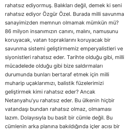
rahatsız ediyormuş. Balıkları değil, demek ki seni
Yozgat
rahatsız ediyor Özgür Özel. Burada milli savunma
Zonguldak
sanayimizden memnun olmamak mümkün mü?
86 milyon insanımızın canını, malını, namusunu
Aksaray
koruyacak, vatan topraklarını koruyacak bir
Bayburt
savunma sistemi geliştirmemiz emperyalistleri ve
siyonistleri rahatsız eder. Tarihte olduğu gibi, milli
Karaman
mücadelede olduğu gibi bize saldırmaları
Kırıkkale
durumunda bunları bertaraf etmek için milli
Batman
muharip uçaklarımızı, balistik füzelerimizi
geliştirmek kimi rahatsız eder? Ancak
Şırnak
Netanyahu'yu rahatsız eder. Bu ülkenin hiçbir
Bartın
vatandaşı bundan rahatsız olmaz, olmaması
Ardahan
lazım. Dolayısıyla bu basit bir cümle değil. Bu
cümlenin arka planına bakıldığında içler acısı bir
Iğdır