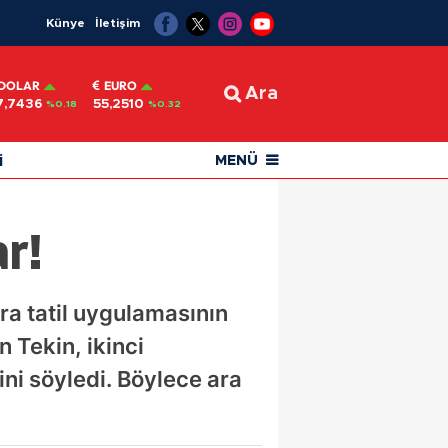
Künye
İletişim
DOLAR
EURO
Ara
7,7436
55,2510
%0.18
%0.32
i
MENÜ
r!
ra tatil uygulamasının
 Tekin, ikinci
ni söyledi. Böylece ara