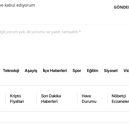
e kabul ediyorum
GÖNDE
Yozgat
Zonguldak
 ilgili yorum yok, ilk yorumu siz yazın, tartışalım *
Aksaray
Bayburt
Karaman
Kırıkkale
Teknoloji
Aşayiş
İlçe Haberleri
Spor
Eğitim
Siyaset
Vid
Batman
Şırnak
Kripto
Son Dakika
Hava
Nöbetçi
Fiyatları
Haberleri
Durumu
Eczanele
Bartın
Ardahan
Iğdır