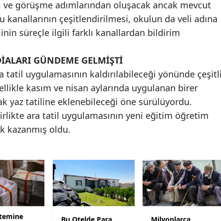
ı ve görüşme adımlarından oluşacak ancak mevcut
Malatya
 kanallarının çeşitlendirilmesi, okulun da veli adına
nin süreçle ilgili farklı kanallardan bildirim
Manisa
Kahramanmaraş
DDİALARI GÜNDEME GELMİŞTİ
til uygulamasının kaldırılabileceği yönünde çeşitl
Mardin
llikle kasım ve nisan aylarında uygulanan birer
Muğla
arak yaz tatiline eklenebileceği öne sürülüyordu.
irlikte ara tatil uygulamasının yeni eğitim öğretim
Muş
ik kazanmış oldu.
Nevşehir
Niğde
Ordu
Rize
stemine
Sakarya
Bu Otelde Para
Milyonlarca