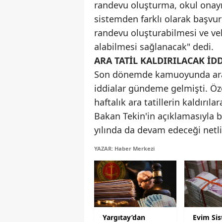
randevu oluşturma, okul onay
sistemden farklı olarak başvuru
randevu oluşturabilmesi ve veli
alabilmesi sağlanacak" dedi.
ARA TATİL KALDIRILACAK İ
Son dönemde kamuoyunda ara ta
iddialar gündeme gelmişti. Öze
haftalık ara tatillerin kaldırıl
Bakan Tekin'in açıklamasıyla b
yılında da devam edeceği netl
YAZAR: Haber Merkezi
Yargıtay’dan
Evim Si