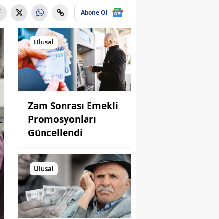
Abone Ol
Ulusal
Zam Sonrası Emekli
Promosyonları
Güncellendi
Ulusal