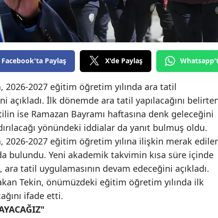
Edirne
Elazığ
Erzincan
Facebook'ta Paylaş
X'de Paylaş
Whatsapp'
Erzurum
, 2026-2027 eğitim öğretim yılında ara tatil
Eskişehir
açıkladı. İlk dönemde ara tatil yapılacağını belirte
Gaziantep
atilin ise Ramazan Bayramı haftasına denk geleceğini
ldırılacağı yönündeki iddialar da yanıt bulmuş oldu.
Giresun
n, 2026-2027 eğitim öğretim yılına ilişkin merak edile
Gümüşhane
a bulundu. Yeni akademik takvimin kısa süre içinde
, ara tatil uygulamasının devam edeceğini açıkladı.
Hakkari
kan Tekin, önümüzdeki eğitim öğretim yılında ilk
Hatay
ğını ifade etti.
AYACAĞIZ"
Isparta