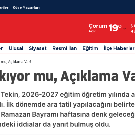
riler
Köşe Yazarları
Adana
Çorum
19
°
Adıyaman
4
Açık
Afyonkarahisar
or
Ulusal
Siyaset
Resmi İlan
Eğitim
İlçe Haberler
Ağrı
r mu, Açıklama Var!
Amasya
lkıyor mu, Açıklama Va
Ankara
Antalya
f Tekin, 2026-2027 eğitim öğretim yılında a
 İlk dönemde ara tatil yapılacağını belirten
Artvin
e Ramazan Bayramı haftasına denk geleceği
Aydın
ündeki iddialar da yanıt bulmuş oldu.
Balıkesir