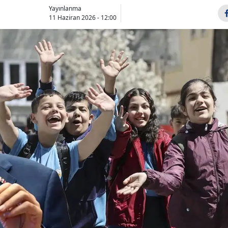
Yayınlanma
Bilecik
11 Haziran 2026 - 12:00
Bingöl
Bitlis
Bolu
Burdur
Bursa
Çanakkale
Çankırı
Çorum
Denizli
Diyarbakır