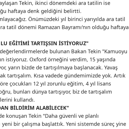
aylaşan Tekin, ikinci dönemdeki ara tatilin ise
Mersin
 haftaya denk geldiğini belirtti.
layacağız. Önümüzdeki yıl birinci yarıyılda ara tatil
İstanbul
e ara tatil dönemi Ramazan Bayramı'nın olduğu haftaya
İzmir
U EĞİTİMİ TARTIŞSIN İSTİYORUZ"
Kars
 değerlendirmelerde bulunan Bakan Tekin "Kamuoyu
Kastamonu
şsın istiyoruz. Oxford örneğini verdim, 15 yaşında
yor, yarın bizde de tartışılmaya başlanacak. Yavaş
Kayseri
rak tartışalım. Kısa vadede gündemimizde yok. Artık
Kırklareli
re çocukları 12 yıl zorunlu eğitim, 4 yıl lisans
Kırşehir
ru, bunları dünya tartışıyor, biz de tartışalım
lerini kullandı.
Kocaeli
DAN BİLDİRİM ALABİLECEK"
Konya
 de konuşan Tekin "Daha güvenli ve planlı
 yeni bir çalışma başlattık. Yeni sistemde süreç yine
Kütahya