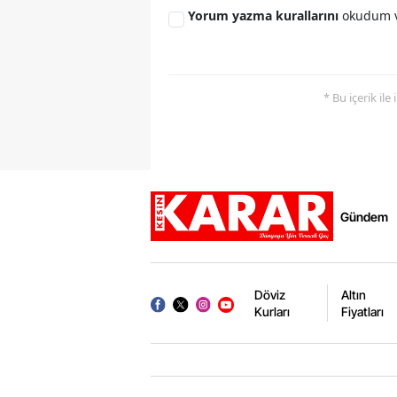
Yorum yazma kurallarını
okudum v
* Bu içerik ile
Gündem
Döviz
Altın
Kurları
Fiyatları