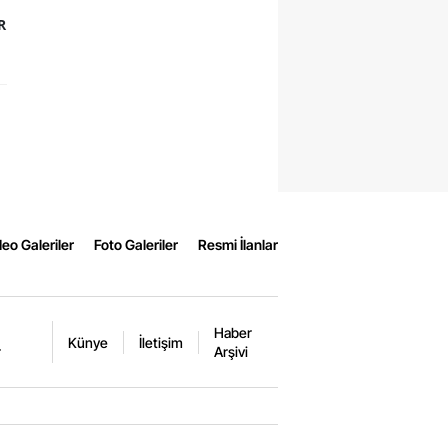
R
eo Galeriler
Foto Galeriler
Resmi İlanlar
Haber
Künye
İletişim
r
Arşivi