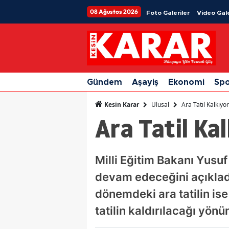
08 Ağustos 2026
Foto Galeriler
Video Gale
Gündem
Aşayiş
Ekonomi
Sp
Ulusal
Ara Tatil Kalkıyo
Kesin Karar
Ara Tatil Ka
Milli Eğitim Bakanı Yusu
devam edeceğini açıkladı.
dönemdeki ara tatilin is
tatilin kaldırılacağı yön