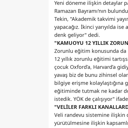
Yeni döneme ilişkin detaylar p
Ramazan Bayramı'nın bulunduğu
Tekin, "Akademik takvimi yayım
yapacağız. İkinci yarıyılda is
denk geliyor" dedi.
"KAMUOYU 12 YILLIK ZORUNL
Zorunlu eğitim konusunda da
12 yıllık zorunlu eğitimi tartı
çocuk Oxford’a, Harvard’a gidi
yavaş biz de bunu zihinsel ola
bilgiye erişme kolaylaştığına gö
eğitiminde tutmak ne kadar doğ
istedik. YÖK de çalışıyor" ifade
"VELİLER FARKLI KANALLAR
Veli randevu sistemine ilişkin
yürütülmesine ilişkin kapsamlı