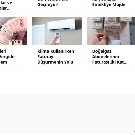
tlar ve
Geçmiyor!
Emekliye Müjde
alar
Samsun
Siirt
Sinop
Sivas
leri
Klima Kullanırken
Doğalgaz
Vergide
Faturayı
Abonelerinin
Tekirdağ
nem
Düşürmenin Yolu
Faturası İki Kat
Artacak
Tokat
Trabzon
Tunceli
Şanlıurfa
Uşak
Van