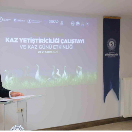
Bilecik
Bingöl
Bitlis
Bolu
Burdur
Bursa
Çanakkale
Çankırı
Çorum
Denizli
Diyarbakır