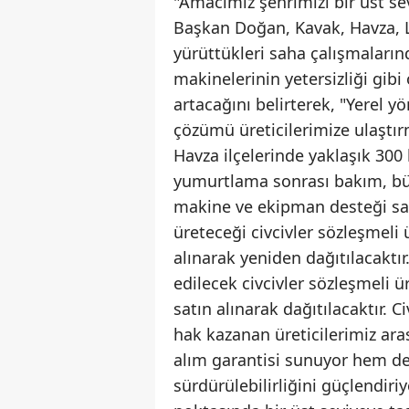
"Amacımız şehrimizi bir üst s
Başkan Doğan, Kavak, Havza, L
yürüttükleri saha çalışmaların
makinelerinin yetersizliği gibi
artacağını belirterek, "Yerel y
çözümü üreticilerimize ulaştırm
Havza ilçelerinde yaklaşık 300 b
yumurtlama sonrası bakım, b
makine ve ekipman desteği sağ
üreteceği civcivler sözleşmeli
alınarak yeniden dağıtılacaktır
edilecek civcivler sözleşmeli
satın alınarak dağıtılacaktır. C
hak kazanan üreticilerimiz ara
alım garantisi sunuyor hem de e
sürdürülebilirliğini güçlendiri