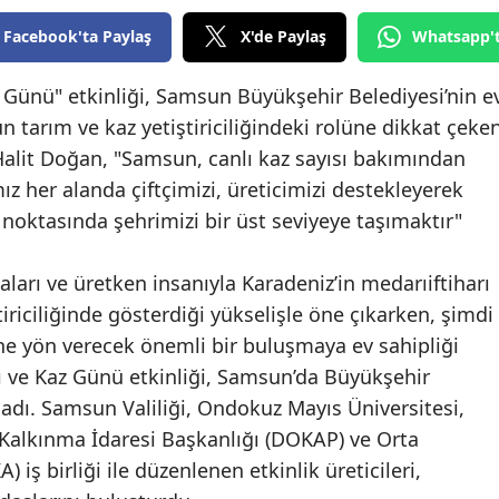
Edirne
Facebook'ta Paylaş
X'de Paylaş
Whatsapp'
Elazığ
az Günü" etkinliği, Samsun Büyükşehir Belediyesi’nin e
Erzincan
n tarım ve kaz yetiştiriciliğindeki rolüne dikkat çeke
alit Doğan, "Samsun, canlı kaz sayısı bakımından
Erzurum
ız her alanda çiftçimizi, üreticimizi destekleyerek
Eskişehir
 noktasında şehrimizi bir üst seviyeye taşımaktır"
Gaziantep
vaları ve üretken insanıyla Karadeniz’in medarıiftiharı
Giresun
iriciliğinde gösterdiği yükselişle öne çıkarken, şimdi
ğine yön verecek önemli bir buluşmaya ev sahipliği
Gümüşhane
ayı ve Kaz Günü etkinliği, Samsun’da Büyükşehir
Hakkari
ladı. Samsun Valiliği, Ondokuz Mayıs Üniversitesi,
Kalkınma İdaresi Başkanlığı (DOKAP) ve Orta
Hatay
iş birliği ile düzenlenen etkinlik üreticileri,
Isparta