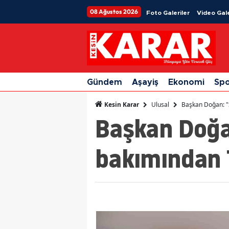
08 Ağustos 2026
Foto Galeriler
Video Gale
Gündem
Aşayiş
Ekonomi
Sp
Ulusal
Başkan Doğan: "S
Kesin Karar
Başkan Doğan
bakımından T