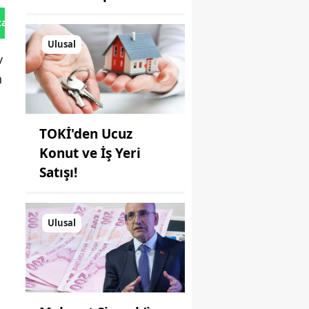
tan Gönder
Ulusal
v
n
TOKİ'den Ucuz
Konut ve İş Yeri
Satışı!
Ulusal