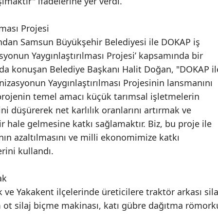
ımaktır" ifadelerine yer verdi.
Samsun
ması Projesi
Siirt
dından Samsun Büyükşehir Belediyesi ile DOKAP iş
asyonun Yaygınlaştırılması Projesi’ kapsamında bir
Sinop
a konuşan Belediye Başkanı Halit Doğan, "DOKAP il
Sivas
izasyonun Yaygınlaştırılması Projesinin lansmanını
projenin temel amacı küçük tarımsal işletmelerin
Tekirdağ
ni düşürerek net karlılık oranlarını artırmak ve
Tokat
r hale gelmesine katkı sağlamaktır. Biz, bu proje ile
Trabzon
ının azaltılmasını ve milli ekonomimize katkı
rini kullandı.
Tunceli
Şanlıurfa
cak
e Yakakent ilçelerinde üreticilere traktör arkası sila
Uşak
m ot silaj biçme makinası, katı gübre dağıtma römork
Van