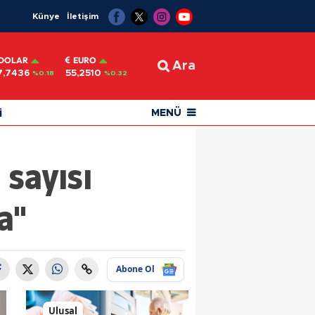
Künye
İletişim
DOLAR
EURO
Ara
7,7436
55,2510
%0.18
%0.32
i
MENÜ
 sayısı
a"
Abone Ol
Ulusal