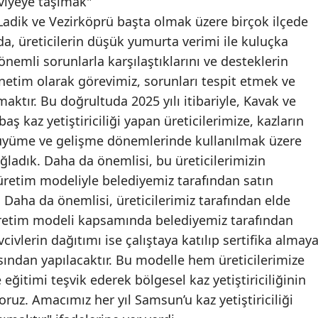
eviyeye taşımak"
adik ve Vezirköprü başta olmak üzere birçok ilçede
Malatya
da, üreticilerin düşük yumurta verimi ile kuluçka
Manisa
 önemli sorunlarla karşılaştıklarını ve desteklerin
önetim olarak görevimiz, sorunları tespit etmek ve
Kahramanmaraş
aktır. Bu doğrultuda 2025 yılı itibariyle, Kavak ve
Mardin
aş kaz yetiştiriciliği yapan üreticilerimize, kazların
Muğla
üyüme ve gelişme dönemlerinde kullanılmak üzere
ladık. Daha da önemlisi, bu üreticilerimizin
Muş
 üretim modeliyle belediyemiz tarafından satın
Nevşehir
. Daha da önemlisi, üreticilerimiz tarafından elde
 üretim modeli kapsamında belediyemiz tarafından
Niğde
ivcivlerin dağıtımı ise çalıştaya katılıp sertifika almay
Ordu
sından yapılacaktır. Bu modelle hem üreticilerimize
ğitimi teşvik ederek bölgesel kaz yetiştiriciliğinin
Rize
yoruz. Amacımız her yıl Samsun’u kaz yetiştiriciliği
Sakarya