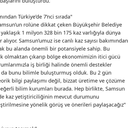
daşlarını buluşturdu.
Mersin
mından Türkiye’de 7’nci sırada"
İstanbul
 Samsun’un rolüne dikkat çeken Büyükşehir Belediye
İzmir
 yaklaşık 1 milyon 328 bin 175 kaz varlığıyla dünya
er alıyor. Samsun’umuz ise canlı kaz sayısı bakımından
Kars
rak bu alanda önemli bir potansiyele sahip. Bu
Kastamonu
stik olmaktan çıkarıp bölge ekonomimizin itici gücü
rumlarımızla iş birliği halinde önemli destekler
Kayseri
a da bunu bilimle buluşturmuş olduk. Bu 2 gün
Kırklareli
eorik bilgi paylaşımı değil, bizzat üretime ve çözüme
eğerli bilim kurumları burada. Hep birlikte, Samsun
Kırşehir
de kaz yetiştiriciliğinin mevcut durumunu
Kocaeli
ştirilmesine yönelik görüş ve önerileri paylaşacağız"
Konya
Kütahya