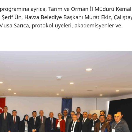
ış programına ayrıca, Tarım ve Orman İl Müdürü Kemal
Yozgat
Şerif Ün, Havza Belediye Başkanı Murat Ekiz, Çalışta
Zonguldak
 Musa Sarıca, protokol üyeleri, akademisyenler ve
Aksaray
Bayburt
Karaman
Kırıkkale
Batman
Şırnak
Bartın
Ardahan
Iğdır