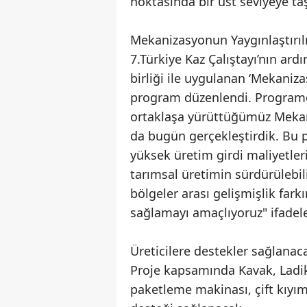
noktasında bir üst seviyeye taş
Mekanizasyonun Yaygınlaştırıl
7.Türkiye Kaz Çalıştayı’nın ar
birliği ile uygulanan ‘Mekaniz
program düzenlendi. Programd
ortaklaşa yürüttüğümüz Mekan
da bugün gerçekleştirdik. Bu 
yüksek üretim girdi maliyetleri
tarımsal üretimin sürdürülebili
bölgeler arası gelişmişlik fark
sağlamayı amaçlıyoruz" ifadele
Üreticilere destekler sağlana
Proje kapsamında Kavak, Ladik v
paketleme makinası, çift kıyı