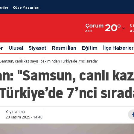
riler
Köşe Yazarları
Adana
Çorum
20
°
Adıyaman
4
Açık
Afyonkarahisar
or
Ulusal
Siyaset
Resmi İlan
Eğitim
İlçe Haberler
Ağrı
amsun, canlı kaz sayısı bakımından Türkiye’de 7’nci sırada"
Amasya
: "Samsun, canlı kaz
Ankara
ürkiye’de 7’nci sırad
Antalya
Artvin
Yayınlanma
Aydın
20 Kasım 2025 - 14:40
Balıkesir