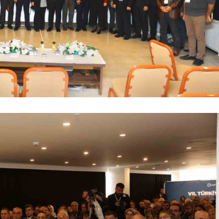
Yalova
Karabük
Kilis
Osmaniye
Düzce