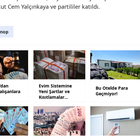
t Cem Yalçınkaya ve partililer katıldı.
Mersin
İstanbul
inop
İzmir
Kars
Kastamonu
Kayseri
Kırklareli
’dan
Evim Sistemine
Bu Otelde Para
alışanlara
Yeni Şartlar ve
Geçmiyor!
Kısıtlamalar
Kırşehir
Geliyor
Kocaeli
Konya
Kütahya