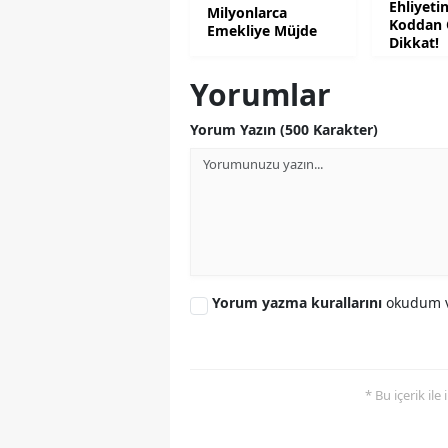
Ehliyeti
Milyonlarca
Koddan 
Emekliye Müjde
Dikkat!
Yorumlar
Yorum Yazın (500 Karakter)
Yorum yazma kurallarını
okudum v
* Bu içerik ile