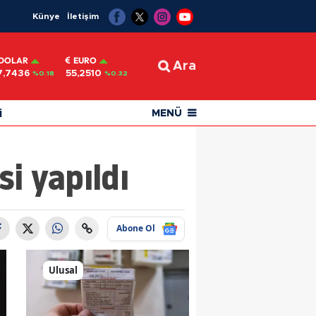
Künye
İletişim
DOLAR
EURO
Ara
7,7436
55,2510
%0.18
%0.32
i
MENÜ
i yapıldı
Abone Ol
Ulusal