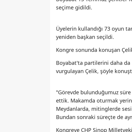
seçime gidildi.
Üyelerin kullandığı 73 oyun 
yeniden başkan seçildi.
Kongre sonunda konuşan Çelik, d
Boyabat'ta partilerini daha d
vurgulayan Çelik, şöyle konuşt
"Görevde bulunduğumuz süre 
ettik. Makamda oturmak yerine
Meydanlarda, mitinglerde sesim
Bundan sonraki süreçte de ayn
Kongreye CHP Sinop Milletveki