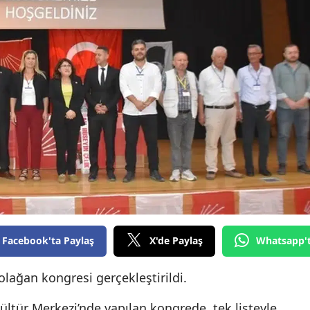
Bilecik
Bingöl
Bitlis
Bolu
Burdur
Bursa
Çanakkale
Çankırı
Facebook'ta Paylaş
X'de Paylaş
Whatsapp'
Çorum
Denizli
lağan kongresi gerçekleştirildi.
Diyarbakır
ltür Merkezi’nde yapılan kongrede, tek listeyle