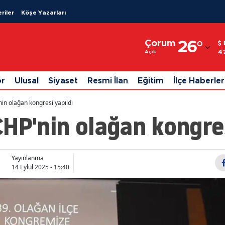
riler
Köşe Yazarları
Adana
Çorum
26
°
Adıyaman
4
Açık
Afyonkarahisar
or
Ulusal
Siyaset
Resmi İlan
Eğitim
İlçe Haberler
Ağrı
in olağan kongresi yapıldı
Amasya
HP'nin olağan kongres
Ankara
Antalya
Yayınlanma
14 Eylül 2025 - 15:40
Artvin
Aydın
Balıkesir