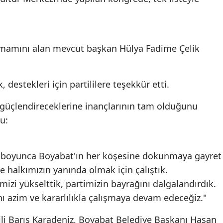
Edirne
Elazığ
tamamını alan mevcut başkan Hülya Fadime Çelik
Erzincan
Erzurum
estekleri için partililere teşekkür etti.
Eskişehir
a güçlendireceklerine inançlarının tam olduğunu
Gaziantep
u:
Giresun
boyunca Boyabat'ın her köşesine dokunmaya gayret
Gümüşhane
 halkımızın yanında olmak için çalıştık.
Hakkari
izi yükselttik, partimizin bayrağını dalgalandırdık.
Hatay
ı azim ve kararlılıkla çalışmaya devam edeceğiz."
Isparta
li Barış Karadeniz, Boyabat Belediye Başkanı Hasan