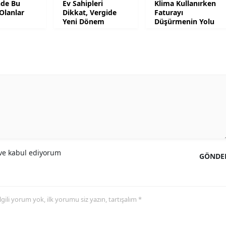
nde Bu
Ev Sahipleri
Klima Kullanırken
Olanlar
Dikkat, Vergide
Faturayı
Malatya
Yeni Dönem
Düşürmenin Yolu
Manisa
Kahramanmaraş
Mardin
Muğla
Muş
Nevşehir
e kabul ediyorum
GÖNDE
Niğde
Ordu
 ilgili yorum yok, ilk yorumu siz yazın, tartışalım *
Rize
Sakarya