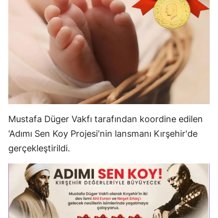
Mersin
İstanbul
İzmir
Kars
Kastamonu
Kayseri
Mustafa Düger Vakfı tarafından koordine edilen
‘Adımı Sen Koy Projesi'nin lansmanı Kırşehir'de
Kırklareli
gerçekleştirildi.
Kırşehir
Kocaeli
Konya
Kütahya