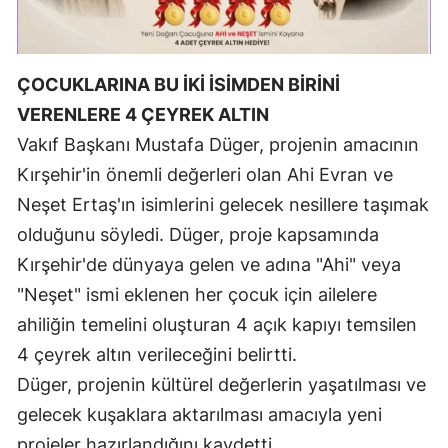
Malatya
Manisa
ÇOCUKLARINA BU İKİ İSİMDEN BİRİNİ
Kahramanmaraş
VERENLERE 4 ÇEYREK ALTIN
Vakıf Başkanı Mustafa Düger, projenin amacının
Mardin
Kırşehir'in önemli değerleri olan Ahi Evran ve
Muğla
Neşet Ertaş'ın isimlerini gelecek nesillere taşımak
olduğunu söyledi. Düger, proje kapsamında
Muş
Kırşehir'de dünyaya gelen ve adına "Ahi" veya
Nevşehir
"Neşet" ismi eklenen her çocuk için ailelere
Niğde
ahiliğin temelini oluşturan 4 açık kapıyı temsilen
4 çeyrek altın verileceğini belirtti.
Ordu
Düger, projenin kültürel değerlerin yaşatılması ve
Rize
gelecek kuşaklara aktarılması amacıyla yeni
Sakarya
projeler hazırlandığını kaydetti.