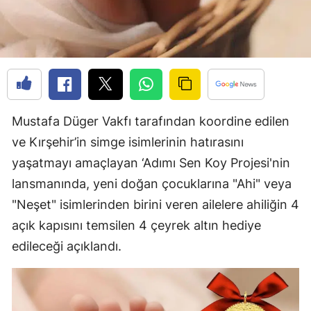
Edirne
Elazığ
Erzincan
Erzurum
Mustafa Düger Vakfı tarafından koordine edilen
Eskişehir
ve Kırşehir’in simge isimlerinin hatırasını
Gaziantep
yaşatmayı amaçlayan ‘Adımı Sen Koy Projesi'nin
lansmanında, yeni doğan çocuklarına "Ahi" veya
Giresun
"Neşet" isimlerinden birini veren ailelere ahiliğin 4
Gümüşhane
açık kapısını temsilen 4 çeyrek altın hediye
Hakkari
edileceği açıklandı.
Hatay
Isparta