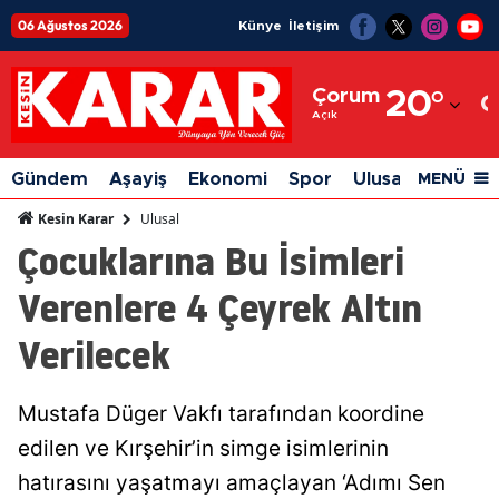
06 Ağustos 2026
Künye
İletişim
Adana
Çorum
20
°
Adıyaman
Açık
Afyonkarahisar
Gündem
Aşayiş
Ekonomi
Spor
Ulusal
Siyaset
MENÜ
Ağrı
Ulusal
Kesin Karar
Çocuklarına Bu İsimleri
Amasya
Verenlere 4 Çeyrek Altın
Ankara
Verilecek
Antalya
Artvin
Mustafa Düger Vakfı tarafından koordine
Aydın
edilen ve Kırşehir’in simge isimlerinin
Balıkesir
hatırasını yaşatmayı amaçlayan ‘Adımı Sen