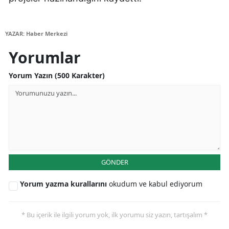
Samsun
YAZAR: Haber Merkezi
Siirt
Yorumlar
Sinop
Yorum Yazın (500 Karakter)
Sivas
Tekirdağ
Tokat
Trabzon
GÖNDER
Tunceli
Yorum yazma kurallarını
okudum ve kabul ediyorum
Şanlıurfa
Uşak
* Bu içerik ile ilgili yorum yok, ilk yorumu siz yazın, tartışalım *
Van