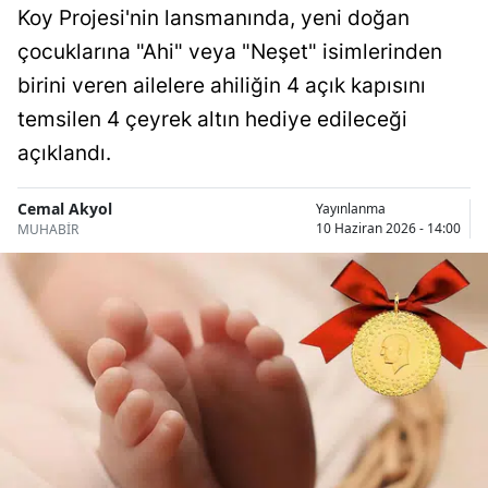
Koy Projesi'nin lansmanında, yeni doğan
Bilecik
çocuklarına "Ahi" veya "Neşet" isimlerinden
Bingöl
birini veren ailelere ahiliğin 4 açık kapısını
Bitlis
temsilen 4 çeyrek altın hediye edileceği
açıklandı.
Bolu
Burdur
Cemal Akyol
Yayınlanma
10 Haziran 2026 - 14:00
MUHABİR
Bursa
Çanakkale
Çankırı
Çorum
Denizli
Diyarbakır