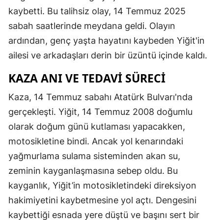
kaybetti. Bu talihsiz olay, 14 Temmuz 2025
Edirne
sabah saatlerinde meydana geldi. Olayın
Elazığ
ardından, genç yaşta hayatını kaybeden Yiğit'in
Erzincan
ailesi ve arkadaşları derin bir üzüntü içinde kaldı.
Erzurum
KAZA ANI VE TEDAVI SÜRECI
Eskişehir
Kaza, 14 Temmuz sabahı Atatürk Bulvarı'nda
gerçekleşti. Yiğit, 14 Temmuz 2008 doğumlu
Gaziantep
olarak doğum günü kutlaması yapacakken,
Giresun
motosikletine bindi. Ancak yol kenarındaki
Gümüşhane
yağmurlama sulama sisteminden akan su,
zeminin kayganlaşmasına sebep oldu. Bu
Hakkari
kayganlık, Yiğit’in motosikletindeki direksiyon
Hatay
hakimiyetini kaybetmesine yol açtı. Dengesini
Isparta
kaybettiği esnada yere düştü ve başını sert bir