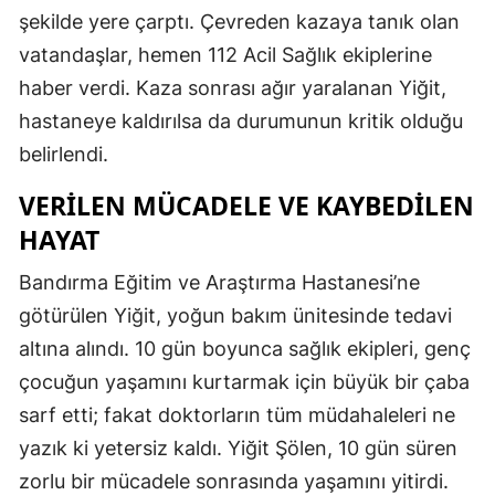
şekilde yere çarptı. Çevreden kazaya tanık olan
Mersin
vatandaşlar, hemen 112 Acil Sağlık ekiplerine
İstanbul
haber verdi. Kaza sonrası ağır yaralanan Yiğit,
hastaneye kaldırılsa da durumunun kritik olduğu
İzmir
belirlendi.
Kars
VERILEN MÜCADELE VE KAYBEDILEN
Kastamonu
HAYAT
Kayseri
Bandırma Eğitim ve Araştırma Hastanesi’ne
Kırklareli
götürülen Yiğit, yoğun bakım ünitesinde tedavi
Kırşehir
altına alındı. 10 gün boyunca sağlık ekipleri, genç
çocuğun yaşamını kurtarmak için büyük bir çaba
Kocaeli
sarf etti; fakat doktorların tüm müdahaleleri ne
Konya
yazık ki yetersiz kaldı. Yiğit Şölen, 10 gün süren
zorlu bir mücadele sonrasında yaşamını yitirdi.
Kütahya