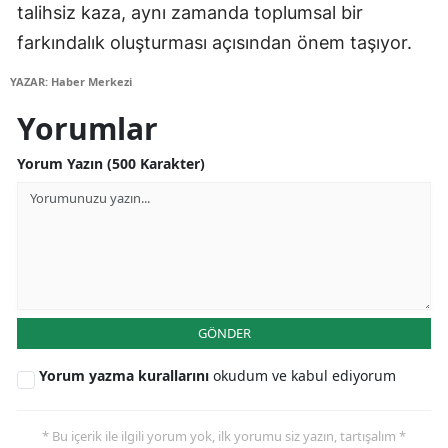
talihsiz kaza, aynı zamanda toplumsal bir
Yozgat
farkındalık oluşturması açısından önem taşıyor.
Zonguldak
YAZAR: Haber Merkezi
Yorumlar
Aksaray
Bayburt
Yorum Yazın (500 Karakter)
Karaman
Kırıkkale
Batman
Şırnak
GÖNDER
Bartın
Yorum yazma kurallarını
okudum ve kabul ediyorum
Ardahan
* Bu içerik ile ilgili yorum yok, ilk yorumu siz yazın, tartışalım *
Iğdır