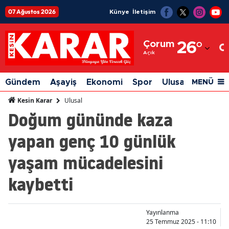
07 Ağustos 2026
Künye
İletişim
Adana
Çorum
26
°
Adıyaman
Açık
Afyonkarahisar
Gündem
Aşayiş
Ekonomi
Spor
Ulusal
Siyaset
MENÜ
Ağrı
Ulusal
Kesin Karar
Doğum gününde kaza
Amasya
yapan genç 10 günlük
Ankara
yaşam mücadelesini
Antalya
kaybetti
Artvin
Aydın
Yayınlanma
Balıkesir
25 Temmuz 2025 - 11:10