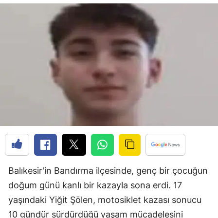
Bilecik
Bingöl
Bitlis
Bolu
Burdur
Bursa
Çanakkale
Çankırı
Çorum
Balıkesir'in Bandırma ilçesinde, genç bir çocuğun
doğum günü kanlı bir kazayla sona erdi. 17
Denizli
yaşındaki Yiğit Şölen, motosiklet kazası sonucu
Diyarbakır
10 gündür sürdürdüğü yaşam mücadelesini