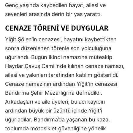
Genç yaşında kaybedilen hayat, ailesi ve
Malatya
sevenleri arasında derin bir yas yarattı.
Manisa
CENAZE TÖRENI VE DUYGULAR
Kahramanmaraş
Yiğit Şölen’in cenazesi, hayatını kaybettikten
Mardin
sonra düzenlenen törenle son yolculuğuna
uğurlandı. Bugün ikindi namazına müteakip
Muğla
Haydar Çavuş Camii'nde kılınan cenaze namazı,
Muş
ailesi ve yakınları tarafından katılım gösterildi.
Nevşehir
Cenaze namazının ardından Yiğit’in cenazesi
Bandırma Şehir Mezarlığı’na defnedildi.
Niğde
Arkadaşları ve aile üyeleri, bu acı kayıbın
Ordu
ardından büyük bir üzüntü içinde Yiğit’i
Rize
uğurladılar. Bandırma’da yaşanan bu kaza,
toplumda motosiklet güvenliğine yönelik
Sakarya