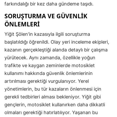
farkındalığı bir kez daha gündeme taşıdı.
Samsun
SORUŞTURMA VE GÜVENLIK
Siirt
ÖNLEMLERI
Sinop
Yiğit Şölen'in kazasıyla ilgili soruşturma
Sivas
başlatıldığı öğrenildi. Olay yeri inceleme ekipleri,
kazanın gerçekleştiği alanda detaylı bir çalışma
Tekirdağ
yürütecek. Aynı zamanda, özellikle yoğun
Tokat
trafikte ve kaygan zeminlerde motosiklet
Trabzon
kullanımı hakkında güvenlik önlemlerinin
artırılması gerektiği vurgulanıyor. Yerel
Tunceli
yönetimlerin, bu tür kazaların önlenmesi için
Şanlıurfa
gerekli tedbirleri alması bekleniyor. Yiğit gibi
gençlerin, motosiklet kullanırken daha dikkatli
Uşak
olmaları gerektiği hatırlatılıyor. Yaşanan bu
Van