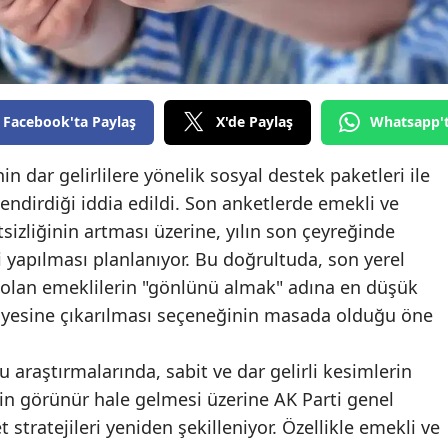
Edirne
Elazığ
Erzincan
Facebook'ta Paylaş
X'de Paylaş
Whatsapp'
Erzurum
 dar gelirlilere yönelik sosyal destek paketleri ile
Eskişehir
endirdiği iddia edildi. Son anketlerde emekli ve
sizliğinin artması üzerine, yılın son çeyreğinde
Gaziantep
 yapılması planlanıyor. Bu doğrultuda, son yerel
Giresun
olan emeklilerin "gönlünü almak" adına en düşük
Gümüşhane
iyesine çıkarılması seçeneğinin masada olduğu öne
Hakkari
raştırmalarında, sabit ve dar gelirli kesimlerin
Hatay
n görünür hale gelmesi üzerine AK Parti genel
tratejileri yeniden şekilleniyor. Özellikle emekli ve
Isparta