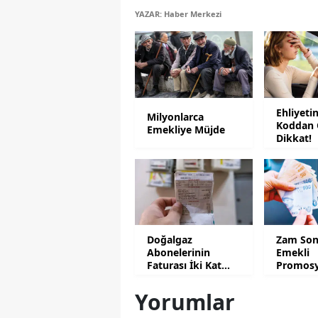
YAZAR: Haber Merkezi
Ehliyeti
Milyonlarca
Koddan 
Emekliye Müjde
Dikkat!
Doğalgaz
Zam Son
Abonelerinin
Emekli
Faturası İki Kat
Promosy
Artacak
Güncell
Yorumlar