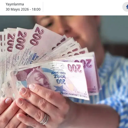
Yayınlanma
Bilecik
30 Mayıs 2026 - 18:00
Bingöl
Bitlis
Bolu
Burdur
Bursa
Çanakkale
Çankırı
Çorum
Denizli
Diyarbakır