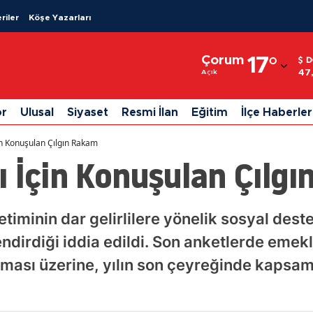
riler
Köşe Yazarları
Adana
Çorum
17
°
D
Adıyaman
47
Açık
Afyonkarahisar
or
Ulusal
Siyaset
Resmi İlan
Eğitim
İlçe Haberler
Ağrı
in Konuşulan Çılgın Rakam
Amasya
 İçin Konuşulan Çılg
Ankara
Antalya
iminin dar gelirlilere yönelik sosyal deste
endirdiği iddia edildi. Son anketlerde emekli
Artvin
ması üzerine, yılın son çeyreğinde kapsaml
Aydın
Balıkesir