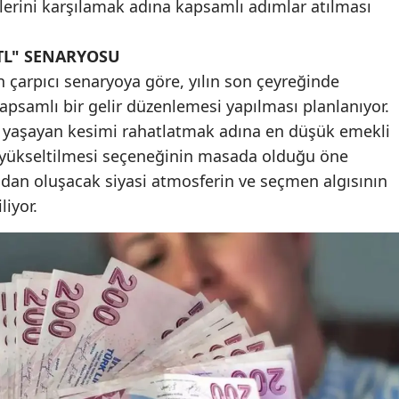
ilerini karşılamak adına kapsamlı adımlar atılması
Mersin
 TL" SENARYOSU
İstanbul
n çarpıcı senaryoya göre, yılın son çeyreğinde
İzmir
kapsamlı bir gelir düzenlemesi yapılması planlanıyor.
ı yaşayan kesimi rahatlatmak adına en düşük emekli
Kars
 yükseltilmesi seçeneğinin masada olduğu öne
Kastamonu
dan oluşacak siyasi atmosferin ve seçmen algısının
liyor.
Kayseri
Kırklareli
Kırşehir
Kocaeli
Konya
Kütahya