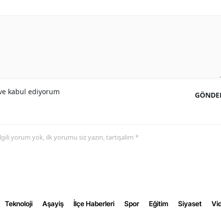
Yalova
Karabük
Kilis
Osmaniye
e kabul ediyorum
GÖNDE
Düzce
 ilgili yorum yok, ilk yorumu siz yazın, tartışalım *
Teknoloji
Aşayiş
İlçe Haberleri
Spor
Eğitim
Siyaset
Vid