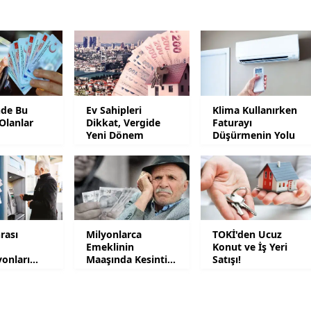
Yozgat
Zonguldak
Aksaray
nde Bu
Ev Sahipleri
Klima Kullanırken
Bayburt
Olanlar
Dikkat, Vergide
Faturayı
Yeni Dönem
Düşürmenin Yolu
Karaman
Kırıkkale
Batman
Şırnak
rası
Milyonlarca
TOKİ'den Ucuz
Emeklinin
Konut ve İş Yeri
Bartın
onları
Maaşında Kesinti
Satışı!
endi
Yapılacak
Ardahan
Iğdır