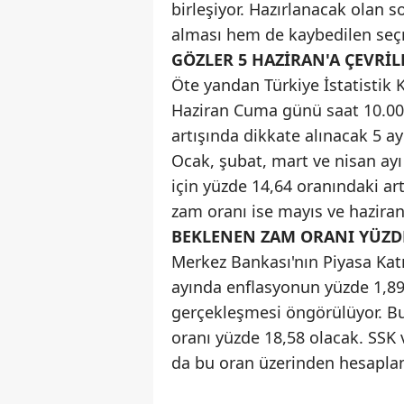
birleşiyor. Hazırlanacak olan s
alması hem de kaybedilen seçm
GÖZLER 5 HAZİRAN'A ÇEVRİ
Öte yandan Türkiye İstatistik K
Haziran Cuma günü saat 10.00
artışında dikkate alınacak 5 ay
Ocak, şubat, mart ve nisan ayı
için yüzde 14,64 oranındaki a
zam oranı ise mayıs ve haziran
BEKLENEN ZAM ORANI YÜZDE
Merkez Bankası'nın Piyasa Katı
ayında enflasyonun yüzde 1,89,
gerçekleşmesi öngörülüyor. Bu
oranı yüzde 18,58 olacak. SSK
da bu oran üzerinden hesapla