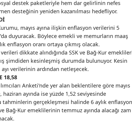
osyal destek paketleriyle hem dar gelirlinin nefes
Samsun
en desteğinin yeniden kazanılması hedefliyor.
LDİ
Siirt
urumu, mayıs ayına ilişkin enflasyon verilerini 5
Sinop
'da duyuracak. Böylece emekli ve memurların maaş
lık enflasyon oranı ortaya çıkmış olacak.
Sivas
 verileri dikkate alındığında SSK ve Bağ-Kur emekliler
Tekirdağ
rtış şimdiden kesinleşmiş durumda bulunuyor. Kesin
 ayı verilerinin ardından netleşecek.
Tokat
 18,58
Trabzon
lımcıları Anketi'nde yer alan beklentilere göre mayıs
 haziran ayında ise yüzde 1,52 seviyesinde
Tunceli
 tahminlerin gerçekleşmesi halinde 6 aylık enflasyo
Şanlıurfa
 ve Bağ-Kur emeklilerinin temmuz ayında alacağı zam
nacak.
Uşak
Van