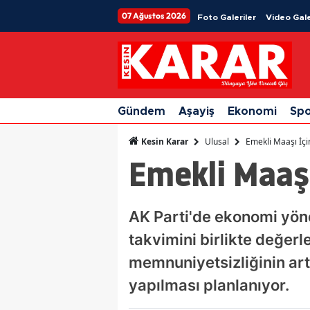
07 Ağustos 2026
Foto Galeriler
Video Gale
Gündem
Aşayiş
Ekonomi
Sp
Ulusal
Emekli Maaşı İç
Kesin Karar
Emekli Maaşı
AK Parti'de ekonomi yönet
takvimini birlikte değerl
memnuniyetsizliğinin art
yapılması planlanıyor.