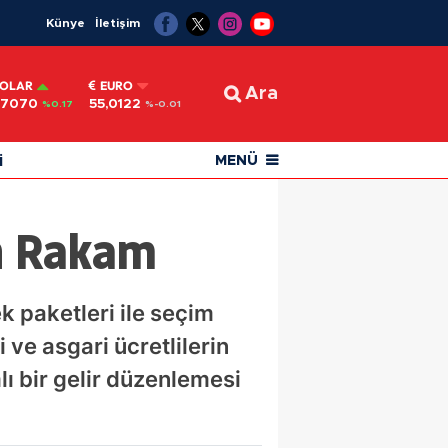
Künye
İletişim
OLAR
EURO
Ara
,7070
55,0122
%0.17
%-0.01
i
MENÜ
ın Rakam
k paketleri ile seçim
 ve asgari ücretlilerin
ı bir gelir düzenlemesi