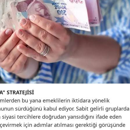
Malatya
Manisa
Kahramanmaraş
Mardin
Muğla
Muş
Nevşehir
 STRATEJİSİ
Niğde
çimlerden bu yana emeklilerin iktidara yönelik
Ordu
munun sürdüğünü kabul ediyor. Sabit gelirli gruplarda
Rize
iyasi tercihlere doğrudan yansıdığını ifade eden
çevirmek için adımlar atılması gerektiği görüşünde
Sakarya