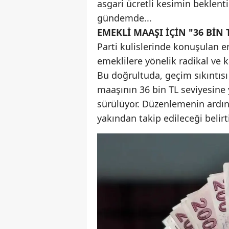
asgari ücretli kesimin beklent
gündemde...
EMEKLİ MAAŞI İÇİN "36 BİN
Parti kulislerinde konuşulan e
emeklilere yönelik radikal ve 
Bu doğrultuda, geçim sıkıntıs
maaşının 36 bin TL seviyesine
sürülüyor. Düzenlemenin ardın
yakından takip edileceği belirti