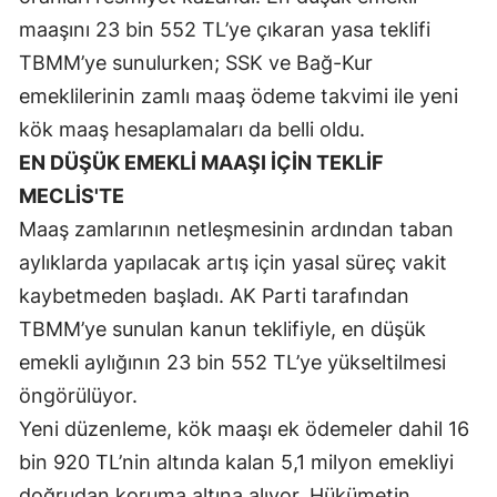
maaşını 23 bin 552 TL’ye çıkaran yasa teklifi
Mersin
TBMM’ye sunulurken; SSK ve Bağ-Kur
İstanbul
emeklilerinin zamlı maaş ödeme takvimi ile yeni
İzmir
kök maaş hesaplamaları da belli oldu.
EN DÜŞÜK EMEKLİ MAAŞI İÇİN TEKLİF
Kars
MECLİS'TE
Kastamonu
Maaş zamlarının netleşmesinin ardından taban
Kayseri
aylıklarda yapılacak artış için yasal süreç vakit
kaybetmeden başladı. AK Parti tarafından
Kırklareli
TBMM’ye sunulan kanun teklifiyle, en düşük
Kırşehir
emekli aylığının 23 bin 552 TL’ye yükseltilmesi
Kocaeli
öngörülüyor.
Yeni düzenleme, kök maaşı ek ödemeler dahil 16
Konya
bin 920 TL’nin altında kalan 5,1 milyon emekliyi
Kütahya
doğrudan koruma altına alıyor. Hükümetin