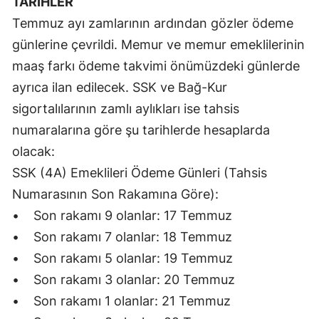
TARİHLER
Temmuz ayı zamlarının ardından gözler ödeme
Yozgat
günlerine çevrildi. Memur ve memur emeklilerinin
Zonguldak
maaş farkı ödeme takvimi önümüzdeki günlerde
Aksaray
ayrıca ilan edilecek. SSK ve Bağ-Kur
sigortalılarının zamlı aylıkları ise tahsis
Bayburt
numaralarına göre şu tarihlerde hesaplarda
Karaman
olacak:
Kırıkkale
SSK (4A) Emeklileri Ödeme Günleri (Tahsis
Numarasının Son Rakamına Göre):
Batman
• Son rakamı 9 olanlar: 17 Temmuz
Şırnak
• Son rakamı 7 olanlar: 18 Temmuz
• Son rakamı 5 olanlar: 19 Temmuz
Bartın
• Son rakamı 3 olanlar: 20 Temmuz
Ardahan
• Son rakamı 1 olanlar: 21 Temmuz
Iğdır