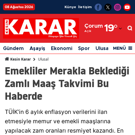
08 Ağustos 2026
Künye
İletişim
Adana
Çorum
19
°
Adıyaman
Açık
Afyonkarahisar
Gündem
Aşayiş
Ekonomi
Spor
Ulusal
Siyaset
MENÜ
Ağrı
Ulusal
Kesin Karar
Emekliler Merakla Beklediği
Amasya
Zamlı Maaş Takvimi Bu
Ankara
Haberde
Antalya
Artvin
TÜİK’in 6 aylık enflasyon verilerini ilan
Aydın
etmesiyle memur ve emekli maaşlarına
Balıkesir
yapılacak zam oranları resmiyet kazandı. En