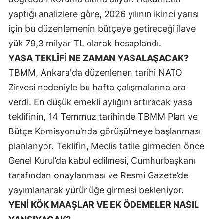
yaptığı analizlere göre, 2026 yılının ikinci yarısı
Malatya
için bu düzenlemenin bütçeye getireceği ilave
Manisa
yük 79,3 milyar TL olarak hesaplandı.
Kahramanmaraş
YASA TEKLİFİ NE ZAMAN YASALAŞACAK?
TBMM, Ankara'da düzenlenen tarihi NATO
Mardin
Zirvesi nedeniyle bu hafta çalışmalarına ara
Muğla
verdi. En düşük emekli aylığını artıracak yasa
Muş
teklifinin, 14 Temmuz tarihinde TBMM Plan ve
Bütçe Komisyonu’nda görüşülmeye başlanması
Nevşehir
planlanyor. Teklifin, Meclis tatile girmeden önce
Niğde
Genel Kurul’da kabul edilmesi, Cumhurbaşkanı
tarafından onaylanması ve Resmi Gazete’de
Ordu
yayımlanarak yürürlüğe girmesi bekleniyor.
Rize
YENİ KÖK MAAŞLAR VE EK ÖDEMELER NASIL
Sakarya