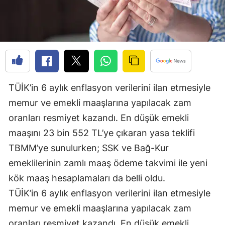
Edirne
Elazığ
Erzincan
Erzurum
TÜİK’in 6 aylık enflasyon verilerini ilan etmesiyle
Eskişehir
memur ve emekli maaşlarına yapılacak zam
Gaziantep
oranları resmiyet kazandı. En düşük emekli
maaşını 23 bin 552 TL’ye çıkaran yasa teklifi
Giresun
TBMM’ye sunulurken; SSK ve Bağ-Kur
Gümüşhane
emeklilerinin zamlı maaş ödeme takvimi ile yeni
Hakkari
kök maaş hesaplamaları da belli oldu.
TÜİK’in 6 aylık enflasyon verilerini ilan etmesiyle
Hatay
memur ve emekli maaşlarına yapılacak zam
Isparta
oranları resmiyet kazandı. En düşük emekli