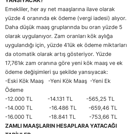
YANSIYACAK?
Emekliler, her ay net maaşlarına ilave olarak
Samsun
yüzde 4 oranında ek ödeme (vergi iadesi) alıyor.
Siirt
Daha düşük maaş gruplarında bu oran yüzde 5
Sinop
olarak uygulanıyor. Zam oranları kök aylığa
uygulandığı için, yüzde 4’lük ek ödeme miktarları
Sivas
da otomatik olarak artış gösteriyor. Yüzde
Tekirdağ
17,76’lık zam oranına göre yeni kök maaş ve ek
Tokat
ödeme değişimleri şu şekilde yansıyacak:
-Eski Kök Maaş -Yeni Kök Maaş -Yeni Ek
Trabzon
Ödeme
Tunceli
-12.000 TL -14.131 TL -565,25 TL
-14.000 TL -16.486 TL -659,46 TL
Şanlıurfa
-16.000 TL -18.841 TL -753,66 TL
Uşak
ZAMLI MAAŞLARIN HESAPLARA YATACAĞI
Van