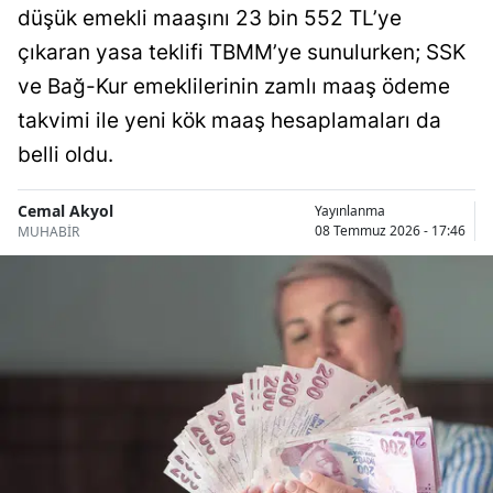
düşük emekli maaşını 23 bin 552 TL’ye
Bilecik
çıkaran yasa teklifi TBMM’ye sunulurken; SSK
Bingöl
ve Bağ-Kur emeklilerinin zamlı maaş ödeme
Bitlis
takvimi ile yeni kök maaş hesaplamaları da
belli oldu.
Bolu
Burdur
Cemal Akyol
Yayınlanma
08 Temmuz 2026 - 17:46
MUHABİR
Bursa
Çanakkale
Çankırı
Çorum
Denizli
Diyarbakır