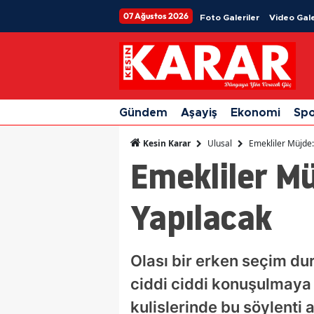
07 Ağustos 2026
Foto Galeriler
Video Gale
Gündem
Aşayiş
Ekonomi
Sp
Ulusal
Emekliler Müjde
Kesin Karar
Emekliler M
Yapılacak
Olası bir erken seçim d
ciddi ciddi konuşulmaya 
kulislerinde bu söylenti a