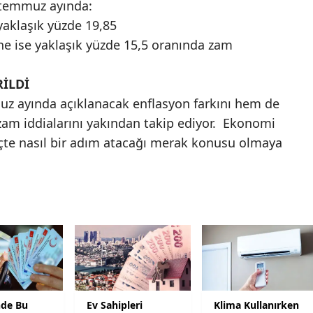
 temmuz ayında:
Samsun
 yaklaşık yüzde 19,85
e ise yaklaşık yüzde 15,5 oranında zam
Siirt
Sinop
İLDİ
z ayında açıklanacak enflasyon farkını hem de
Sivas
zam iddialarını yakından takip ediyor. Ekonomi
Tekirdağ
te nasıl bir adım atacağı merak konusu olmaya
Tokat
Trabzon
Tunceli
Şanlıurfa
Uşak
nde Bu
Ev Sahipleri
Klima Kullanırken
Van