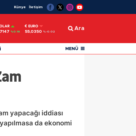
Künye
İletişim
OLAR
EURO
Ara
,7147
55,0350
%0.16
%-0.02
i
MENÜ
 Zam
am yapacağı iddiası
ma yapılmasa da ekonomi