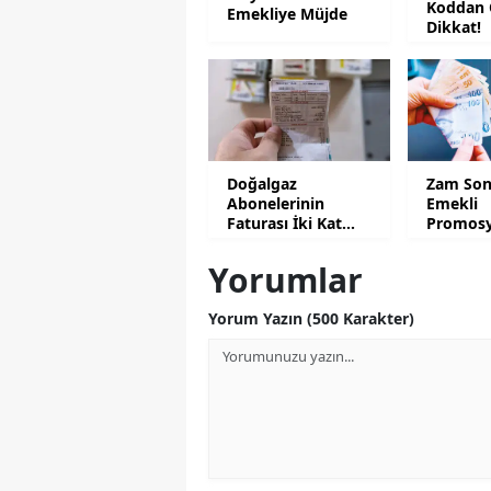
Koddan 
Emekliye Müjde
Dikkat!
Doğalgaz
Zam Son
Abonelerinin
Emekli
Faturası İki Kat
Promosy
Artacak
Güncell
Yorumlar
Yorum Yazın (500 Karakter)