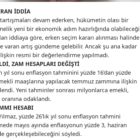
Malatya
RAN İDDİA
tartışmaları devam ederken, hükümetin olası bir
Manisa
elik yeni bir ekonomik adım hazırlığında olabileceği
Kahramanmaraş
ulan iddiaya göre, erken seçim kararı alınması halinde
e varan artış gündeme gelebilir. Ancak şu ana kadar
Mardin
işkin resmi bir değerlendirme yapılmadı.
Muğla
Dİ, ZAM HESAPLARI DEĞİŞTİ
 yıl sonu enflasyon tahminini yüzde 16’dan yüzde
Muş
 emekli maaşlarına yapılacak temmuz zammına ilişkin
Nevşehir
endi. Yeni tahminler sonrası milyonlarca emekli,
 oranına odaklandı.
Niğde
MMI HESABI
Ordu
lmaz, yüzde 26’lık yıl sonu enflasyon tahmini
mede mayıs ayında enflasyonun yüzde 3, haziran
Rize
de gerçekleşebileceğini söyledi.
Sakarya