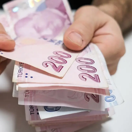
Mersin
İstanbul
İzmir
Kars
Kastamonu
Kayseri
Kırklareli
Kırşehir
Kocaeli
Konya
Kütahya