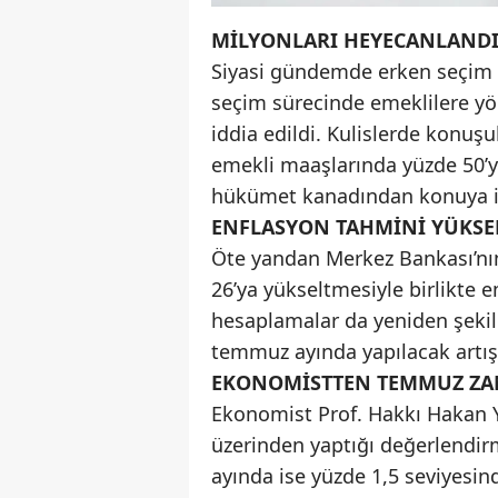
MİLYONLARI HEYECANLANDI
Siyasi gündemde erken seçim 
seçim sürecinde emeklilere yön
iddia edildi. Kulislerde konuş
emekli maaşlarında yüzde 50’y
hükümet kanadından konuya il
ENFLASYON TAHMİNİ YÜKSEL
Öte yandan Merkez Bankası’nın
26’ya yükseltmesiyle birlikte
hesaplamalar da yeniden şekill
temmuz ayında yapılacak artış
EKONOMİSTTEN TEMMUZ ZA
Ekonomist Prof. Hakkı Hakan Yı
üzerinden yaptığı değerlendir
ayında ise yüzde 1,5 seviyesin