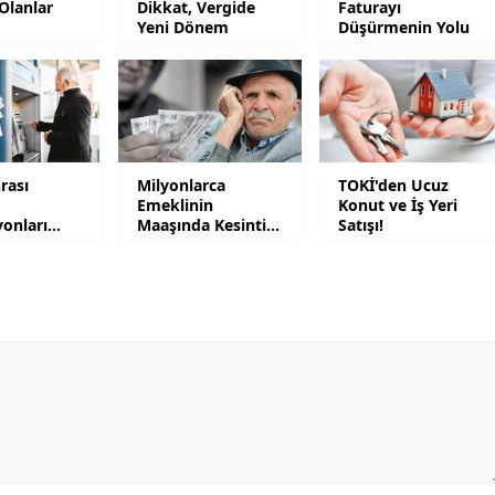
Olanlar
Dikkat, Vergide
Faturayı
Yeni Dönem
Düşürmenin Yolu
Yozgat
Zonguldak
Aksaray
Bayburt
rası
Milyonlarca
TOKİ'den Ucuz
Emeklinin
Konut ve İş Yeri
Karaman
onları
Maaşında Kesinti
Satışı!
endi
Yapılacak
Kırıkkale
Batman
Şırnak
Bartın
Ardahan
Iğdır