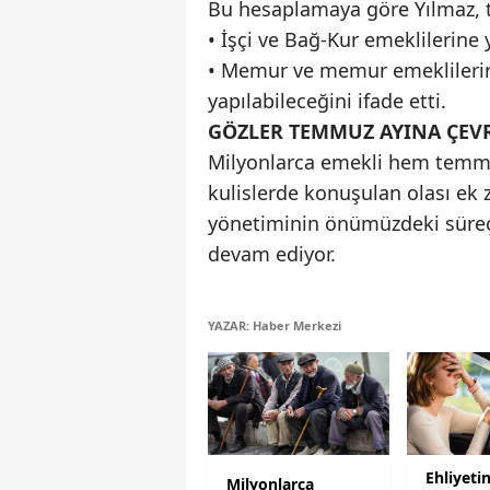
Bu hesaplamaya göre Yılmaz,
• İşçi ve Bağ-Kur emeklilerine
• Memur ve memur emeklilerin
yapılabileceğini ifade etti.
GÖZLER TEMMUZ AYINA ÇEVR
Milyonlarca emekli hem temmu
kulislerde konuşulan olası ek 
yönetiminin önümüzdeki süreç
devam ediyor.
YAZAR: Haber Merkezi
Ehliyeti
Milyonlarca