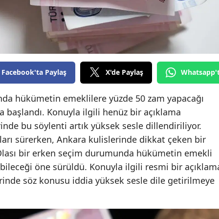
Edirne
Elazığ
Erzincan
Erzurum
Facebook'ta Paylaş
X'de Paylaş
Whatsapp'
Eskişehir
nda hükümetin emeklilere yüzde 50 zam yapacağı
a başlandı. Konuyla ilgili henüz bir açıklama
Gaziantep
de bu söylenti artık yüksek sesle dillendiriliyor.
Giresun
arı sürerken, Ankara kulislerinde dikkat çeken bir
Olası bir erken seçim durumunda hükümetin emekli
Gümüşhane
leceği öne sürüldü. Konuyla ilgili resmi bir açıklam
Hakkari
inde söz konusu iddia yüksek sesle dile getirilmeye
Hatay
Isparta