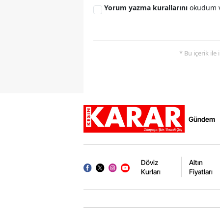
Yorum yazma kurallarını
okudum v
* Bu içerik ile
Gündem
Döviz
Altın
Kurları
Fiyatları