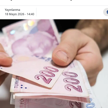
Bilecik
Yayınlanma
18 Mayıs 2026 - 14:40
Bingöl
Bitlis
Bolu
Burdur
Bursa
Çanakkale
Çankırı
Çorum
Denizli
Diyarbakır