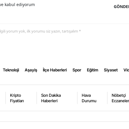
e kabul ediyorum
GÖNDE
Yalova
Karabük
 ilgili yorum yok, ilk yorumu siz yazın, tartışalım *
Kilis
Osmaniye
Düzce
Teknoloji
Aşayiş
İlçe Haberleri
Spor
Eğitim
Siyaset
Vid
Kripto
Son Dakika
Hava
Nöbetçi
Fiyatları
Haberleri
Durumu
Eczanele