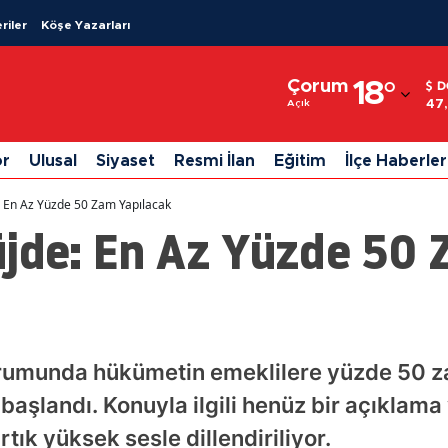
riler
Köşe Yazarları
Adana
Çorum
18
°
D
Adıyaman
47
Açık
Afyonkarahisar
or
Ulusal
Siyaset
Resmi İlan
Eğitim
İlçe Haberler
Ağrı
: En Az Yüzde 50 Zam Yapılacak
Amasya
üjde: En Az Yüzde 50
Ankara
Antalya
Artvin
urumunda hükümetin emeklilere yüzde 50 z
Aydın
başlandı. Konuyla ilgili henüz bir açıkla
Balıkesir
rtık yüksek sesle dillendiriliyor.