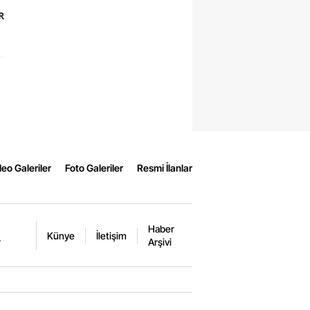
R
eo Galeriler
Foto Galeriler
Resmi İlanlar
Haber
Künye
İletişim
r
Arşivi