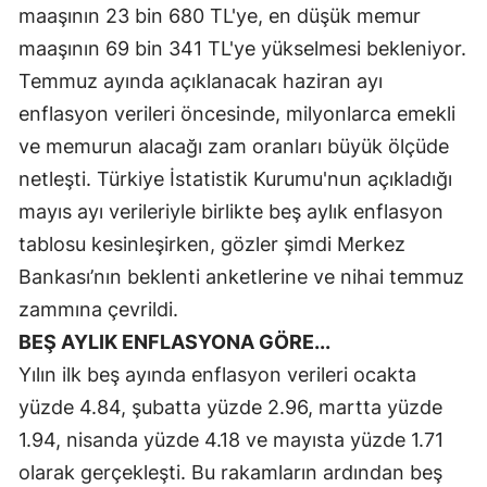
maaşının 23 bin 680 TL'ye, en düşük memur
Mersin
maaşının 69 bin 341 TL'ye yükselmesi bekleniyor.
İstanbul
Temmuz ayında açıklanacak haziran ayı
enflasyon verileri öncesinde, milyonlarca emekli
İzmir
ve memurun alacağı zam oranları büyük ölçüde
Kars
netleşti. Türkiye İstatistik Kurumu'nun açıkladığı
Kastamonu
mayıs ayı verileriyle birlikte beş aylık enflasyon
tablosu kesinleşirken, gözler şimdi Merkez
Kayseri
Bankası’nın beklenti anketlerine ve nihai temmuz
Kırklareli
zammına çevrildi.
BEŞ AYLIK ENFLASYONA GÖRE...
Kırşehir
Yılın ilk beş ayında enflasyon verileri ocakta
Kocaeli
yüzde 4.84, şubatta yüzde 2.96, martta yüzde
Konya
1.94, nisanda yüzde 4.18 ve mayısta yüzde 1.71
olarak gerçekleşti. Bu rakamların ardından beş
Kütahya