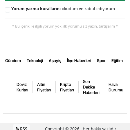
Yorum yazma kurallarını
okudum ve kabul ediyorum
* Bu içerik ile ilgili yorum yok, ilk yorumu siz yazın, tartışalım *
Gündem
Teknoloji
Aşayiş
İlçe Haberleri
Spor
Eğitim
Son
Döviz
Altın
Kripto
Hava
Dakika
Kurları
Fiyatları
Fiyatları
Durumu
Haberleri
RSS
Copyright © 2026 . Her hakkı saklıdır.