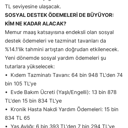
TL seviyesine ulaşacak.
Yalova
SOSYAL DESTEK ÖDEMELERİ DE BÜYÜYOR:
Karabük
KİM NE KADAR ALACAK?
Memur maaş katsayısına endeksli olan sosyal
Kilis
destek ödemeleri ve tazminat tavanları da
Osmaniye
%14.1'lik tahmini artıştan doğrudan etkilenecek.
Yeni dönemde sosyal yardım ödemeleri şu
Düzce
tutarlara yükselecek:
• Kıdem Tazminatı Tavanı: 64 bin 948 TL'den 74
bin 105 TL'ye
• Evde Bakım Ücreti (Yaşlı/Engelli): 13 bin 878
TL'den 15 bin 834 TL'ye
• Kronik Hasta Nakdi Yardım Ödemeleri: 15 bin
834 TL 65
• Yaş Aylığı: 6 bin 393 TL'den 7 bin 294 TL'ye