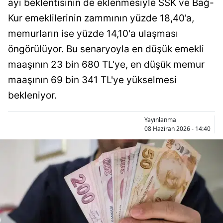
ayı beklentisinin de eklenmesiyle SSK ve Bağ-
Bilecik
Kur emeklilerinin zammının yüzde 18,40’a,
Bingöl
memurların ise yüzde 14,10'a ulaşması
öngörülüyor. Bu senaryoyla en düşük emekli
Bitlis
maaşının 23 bin 680 TL'ye, en düşük memur
Bolu
maaşının 69 bin 341 TL'ye yükselmesi
Burdur
bekleniyor.
Bursa
Yayınlanma
08 Haziran 2026 - 14:40
Çanakkale
Çankırı
Çorum
Denizli
Diyarbakır