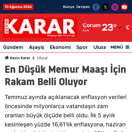
10 Ağustos 2026
Künye
İletişim
Adana
Çorum
23
°
Adıyaman
Açık
Afyonkarahisar
Gündem
Aşayiş
Ekonomi
Spor
Ulusal
Siyaset
MENÜ
Ağrı
Ulusal
Kesin Karar
En Düşük Memur Maaşı İçin
Amasya
Rakam Belli Oluyor
Ankara
Antalya
Temmuz ayında açıklanacak enflasyon verileri
Artvin
öncesinde milyonlarca vatandaşın zam
Aydın
oranları büyük ölçüde belli oldu. İlk 5 aylık
kesinleşen yüzde 16,61'lik enflasyona, haziran
Balıkesir