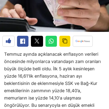
Edirne
Elazığ
Erzincan
Erzurum
Eskişehir
Temmuz ayında açıklanacak enflasyon verileri
Gaziantep
öncesinde milyonlarca vatandaşın zam oranları
Giresun
büyük ölçüde belli oldu. İlk 5 aylık kesinleşen
Gümüşhane
yüzde 16,61'lik enflasyona, haziran ayı
beklentisinin de eklenmesiyle SSK ve Bağ-Kur
Hakkari
emeklilerinin zammının yüzde 18,40’a,
Hatay
memurların ise yüzde 14,10'a ulaşması
öngörülüyor. Bu senaryoyla en düşük emekli
Isparta