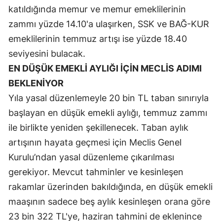
katıldığında memur ve memur emeklilerinin
Samsun
zammı yüzde 14.10'a ulaşırken, SSK ve BAĞ-KUR
Siirt
emeklilerinin temmuz artışı ise yüzde 18.40
seviyesini bulacak.
Sinop
EN DÜŞÜK EMEKLİ AYLIĞI İÇİN MECLİS ADIMI
Sivas
BEKLENİYOR
Tekirdağ
Yıla yasal düzenlemeyle 20 bin TL taban sınırıyla
başlayan en düşük emekli aylığı, temmuz zammı
Tokat
ile birlikte yeniden şekillenecek. Taban aylık
Trabzon
artışının hayata geçmesi için Meclis Genel
Kurulu’ndan yasal düzenleme çıkarılması
Tunceli
gerekiyor. Mevcut tahminler ve kesinleşen
Şanlıurfa
rakamlar üzerinden bakıldığında, en düşük emekli
Uşak
maaşının sadece beş aylık kesinleşen orana göre
23 bin 322 TL'ye, haziran tahmini de eklenince
Van