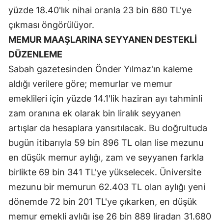
yüzde 18.40'lık nihai oranla 23 bin 680 TL'ye
Yozgat
çıkması öngörülüyor.
Zonguldak
MEMUR MAAŞLARINA SEYYANEN DESTEKLİ
DÜZENLEME
Aksaray
Sabah gazetesinden Önder Yılmaz'ın kaleme
Bayburt
aldığı verilere göre; memurlar ve memur
emeklileri için yüzde 14.1'lik haziran ayı tahminli
Karaman
zam oranına ek olarak bin liralık seyyanen
Kırıkkale
artışlar da hesaplara yansıtılacak. Bu doğrultuda
Batman
bugün itibarıyla 59 bin 896 TL olan lise mezunu
en düşük memur aylığı, zam ve seyyanen farkla
Şırnak
birlikte 69 bin 341 TL'ye yükselecek. Üniversite
Bartın
mezunu bir memurun 62.403 TL olan aylığı yeni
Ardahan
dönemde 72 bin 201 TL'ye çıkarken, en düşük
memur emekli aylığı ise 26 bin 889 liradan 31.680
Iğdır