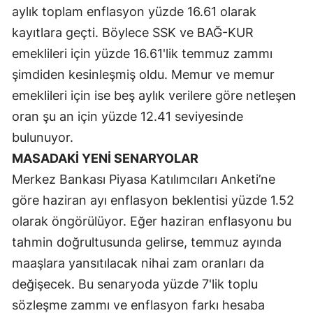
aylık toplam enflasyon yüzde 16.61 olarak
Malatya
kayıtlara geçti. Böylece SSK ve BAĞ-KUR
Manisa
emeklileri için yüzde 16.61'lik temmuz zammı
şimdiden kesinleşmiş oldu. Memur ve memur
Kahramanmaraş
emeklileri için ise beş aylık verilere göre netleşen
Mardin
oran şu an için yüzde 12.41 seviyesinde
Muğla
bulunuyor.
MASADAKİ YENİ SENARYOLAR
Muş
Merkez Bankası Piyasa Katılımcıları Anketi’ne
Nevşehir
göre haziran ayı enflasyon beklentisi yüzde 1.52
olarak öngörülüyor. Eğer haziran enflasyonu bu
Niğde
tahmin doğrultusunda gelirse, temmuz ayında
Ordu
maaşlara yansıtılacak nihai zam oranları da
Rize
değişecek. Bu senaryoda yüzde 7'lik toplu
sözleşme zammı ve enflasyon farkı hesaba
Sakarya