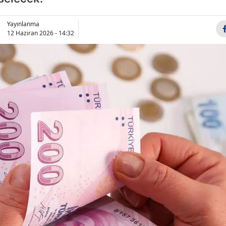
Bilecik
Yayınlanma
Bingöl
12 Haziran 2026 - 14:32
Bitlis
Bolu
Burdur
Bursa
Çanakkale
Çankırı
Çorum
Denizli
Diyarbakır