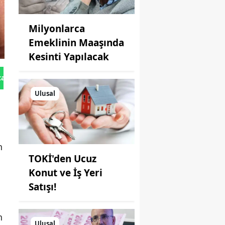
Milyonlarca
Emeklinin Maaşında
Kesinti Yapılacak
tan Gönder
Ulusal
n
TOKİ'den Ucuz
Konut ve İş Yeri
Satışı!
n
Ulusal