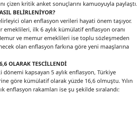
ını çizen kritik anket sonuçlarını kamuoyuyla paylaştı
Mersin
SIL BELİRLENİYOR?
rleyici olan enflasyon verileri hayati önem taşıyor.
İstanbul
meklileri, ilk 6 aylık kümülatif enflasyon oranı
İzmir
emur ve memur emeklileri ise toplu sözleşmeden
ecek olan enflasyon farkına göre yeni maaşlarına
Kars
Kastamonu
6,6 OLARAK TESCİLLENDİ
Kayseri
ki dönemi kapsayan 5 aylık enflasyon, Türkiye
erine göre kümülatif olarak yüzde 16,6 olmuştu. Yılın
Kırklareli
lık enflasyon rakamları ise şu şekilde sıralandı:
Kırşehir
Kocaeli
Konya
Kütahya