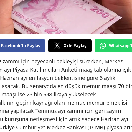
Edirne
Elazığ
Erzincan
Erzurum
Facebook'ta Paylaş
X'de Paylaş
Whatsapp'
Eskişehir
zammı için heyecanlı bekleyişi sürerken, Merkez
Gaziantep
 ayı Piyasa Katılımcıları Anketi maaş tablolarına ışık
 Haziran ayı enflasyon beklentisine göre 6 aylık
Giresun
 ulaşacak. Bu senaryoda en düşük memur maaşı 70 bi
Gümüşhane
 maaşı ise 23 bin 638 liraya yükselecek.
halkının geçim kaynağı olan memur, memur emeklisi,
Hakkari
rına yapılacak Temmuz ayı zammı için geri sayım
Hatay
u kuruşuna netleşmesi için artık sadece Haziran ayı
 Türkiye Cumhuriyet Merkez Bankası (TCMB) piyasaları
Isparta