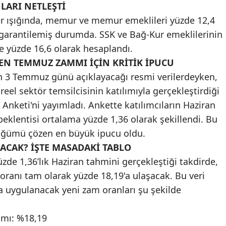
LARI NETLEŞTİ
Malatya
ler ışığında, memur ve memur emeklileri yüzde 12,4
garantilemiş durumda. SSK ve Bağ-Kur emeklilerinin
Manisa
e yüzde 16,6 olarak hesaplandı.
Kahramanmaraş
EN TEMMUZ ZAMMI İÇİN KRİTİK İPUCU
in 3 Temmuz günü açıklayacağı resmi verilerdeyken,
Mardin
eel sektör temsilcisinin katılımıyla gerçekleştirdiği
Muğla
ı Anketi'ni yayımladı. Ankette katılımcıların Haziran
beklentisi ortalama yüzde 1,36 olarak şekillendi. Bu
Muş
üğümü çözen en büyük ipucu oldu.
Nevşehir
ACAK? İŞTE MASADAKİ TABLO
Niğde
de 1,36’lık Haziran tahmini gerçekleştiği takdirde,
 oranı tam olarak yüzde 18,19'a ulaşacak. Bu veri
Ordu
uygulanacak yeni zam oranları şu şekilde
Rize
mı: %18,19
Sakarya