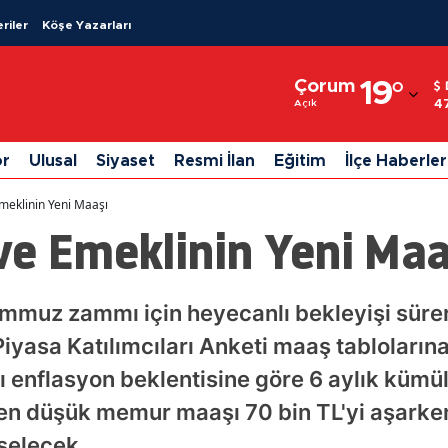
riler
Köşe Yazarları
Adana
Çorum
19
°
Adıyaman
4
Açık
Afyonkarahisar
or
Ulusal
Siyaset
Resmi İlan
Eğitim
İlçe Haberler
Ağrı
meklinin Yeni Maaşı
Amasya
ve Emeklinin Yeni Maa
Ankara
Antalya
mmuz zammı için heyecanlı bekleyişi süre
iyasa Katılımcıları Anketi maaş tablolarına 
Artvin
ı enflasyon beklentisine göre 6 aylık kümül
Aydın
en düşük memur maaşı 70 bin TL'yi aşarke
Balıkesir
kselecek.