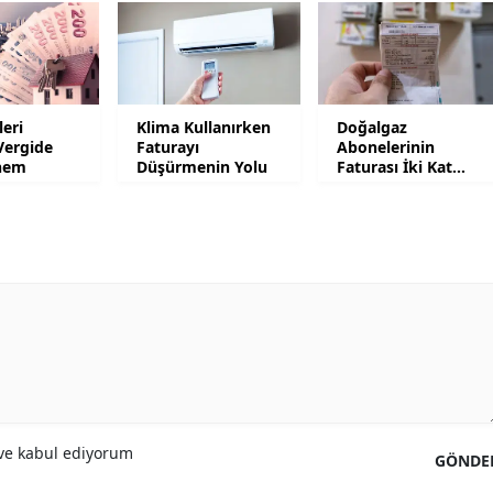
Yozgat
Zonguldak
leri
Klima Kullanırken
Doğalgaz
Aksaray
Vergide
Faturayı
Abonelerinin
nem
Düşürmenin Yolu
Faturası İki Kat
Bayburt
Artacak
Karaman
Kırıkkale
Batman
Şırnak
Bartın
Ardahan
e kabul ediyorum
GÖNDE
Iğdır