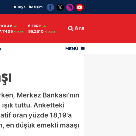
Künye
İletişim
DOLAR
EURO
Ara
7,7436
55,2510
%0.18
%0.32
i
MENÜ
şı
rken, Merkez Bankası’nın
ışık tuttu. Anketteki
atif oran yüzde 18,19'a
n, en düşük emekli maaşı