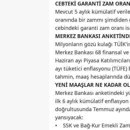
CEBTEKİ GARANTİ ZAM ORAN
Mevcut 5 aylık kümülatif veri
oranında bir zammı şimdiden 
cebindeki garanti zam oranı is
MERKEZ BANKASI ANKETİND
Milyonların gözü kulağı TÜİK'
Merkez Bankası 68 finansal ve r
Haziran ayı Piyasa Katılımcılar
ayı tüketici enflasyonu (TÜFE) 
tahmin, maaş hesaplarında d
YENİ MAAŞLAR NE KADAR OL
Merkez Bankası anketindeki yüz
ilk 6 aylık kümülatif enflasyon
doğrultusunda Temmuz ayında 
yansıyacak:
• SSK ve Bağ-Kur Emekli Zam