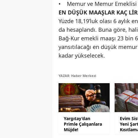
• Memur ve Memur Emeklisi
EN DÜŞÜK MAAŞLAR KAÇ LİR
Yüzde 18,19’luk olası 6 aylık 
da hesaplandı. Buna göre, hali
Bağ-Kur emekli maaşı 23 bin 63
yansıtılacağı en düşük memur 
kadar yükselecek.
YAZAR: Haber Merkezi
Yargıtay’dan
Evim Si
Primle Çalışanlara
Yeni Şar
Müjde!
Kısıtlam
Geliyor