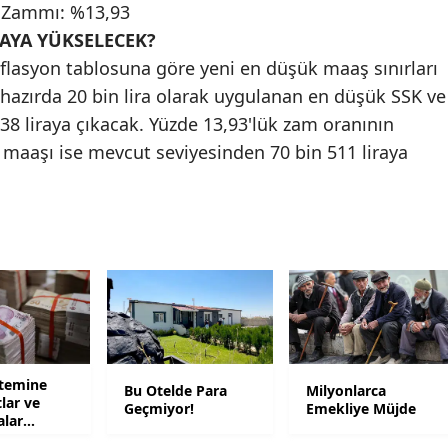
 Zammı: %13,93
Samsun
AYA YÜKSELECEK?
enflasyon tablosuna göre yeni en düşük maaş sınırları
Siirt
hazırda 20 bin lira olarak uygulanan en düşük SSK ve
Sinop
8 liraya çıkacak. Yüzde 13,93'lük zam oranının
maaşı ise mevcut seviyesinden 70 bin 511 liraya
Sivas
Tekirdağ
Tokat
Trabzon
Tunceli
Şanlıurfa
stemine
Bu Otelde Para
Milyonlarca
tlar ve
Uşak
Geçmiyor!
Emekliye Müjde
alar
Van