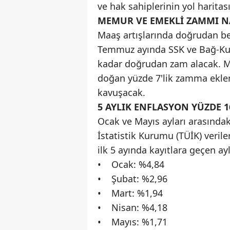
ve hak sahiplerinin yol haritas
MEMUR VE EMEKLİ ZAMMI NA
Maaş artışlarında doğrudan beli
Temmuz ayında SSK ve Bağ-Kur e
kadar doğrudan zam alacak. M
doğan yüzde 7'lik zamma eklen
kavuşacak.
5 AYLIK ENFLASYON YÜZDE 1
Ocak ve Mayıs ayları arasında
İstatistik Kurumu (TÜİK) veril
ilk 5 ayında kayıtlara geçen ay
• Ocak: %4,84
• Şubat: %2,96
• Mart: %1,94
• Nisan: %4,18
• Mayıs: %1,71