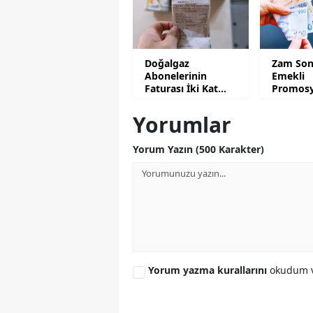
Doğalgaz
Zam Son
Abonelerinin
Emekli
Faturası İki Kat
Promosy
Artacak
Güncell
Yorumlar
Yorum Yazın (500 Karakter)
Yorum yazma kurallarını
okudum v