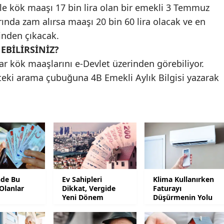
le kök maaşı 17 bin lira olan bir emekli 3 Temmuz
Mersin
rında zam alırsa maaşı 20 bin 60 lira olacak ve en
inden çıkacak.
İstanbul
BİLİRSİNİZ?
İzmir
r kök maaşlarını e-Devlet üzerinden görebiliyor.
Kars
'teki arama çubuğuna 4B Emekli Aylık Bilgisi yazarak
Kastamonu
Kayseri
Kırklareli
Kırşehir
Kocaeli
nde Bu
Ev Sahipleri
Klima Kullanırken
Olanlar
Dikkat, Vergide
Faturayı
Yeni Dönem
Düşürmenin Yolu
Konya
Kütahya