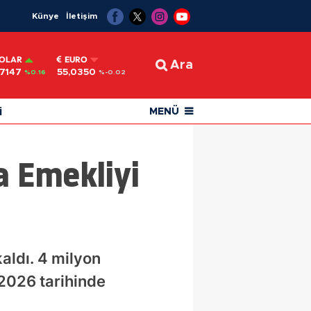
Künye
İletişim
OLAR
EURO
Ara
,7147
55,0350
%0.16
%-0.02
i
MENÜ
a Emekliyi
aldı. 4 milyon
2026 tarihinde