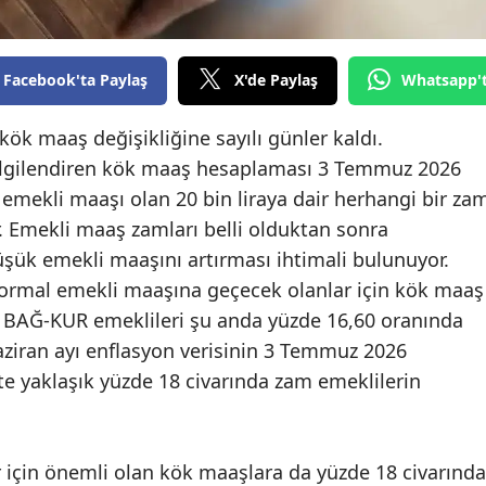
Edirne
Elazığ
Facebook'ta Paylaş
X'de Paylaş
Whatsapp'
Erzincan
kök maaş değişikliğine sayılı günler kaldı.
Erzurum
 ilgilendiren kök maaş hesaplaması 3 Temmuz 2026
emekli maaşı olan 20 bin liraya dair herhangi bir za
Eskişehir
. Emekli maaş zamları belli olduktan sonra
Gaziantep
üşük emekli maaşını artırması ihtimali bulunuyor.
rmal emekli maaşına geçecek olanlar için kök maaş
Giresun
 BAĞ-KUR emeklileri şu anda yüzde 16,60 oranında
Gümüşhane
iran ayı enflasyon verisinin 3 Temmuz 2026
kte yaklaşık yüzde 18 civarında zam emeklilerin
Hakkari
Hatay
 için önemli olan kök maaşlara da yüzde 18 civarında
Isparta