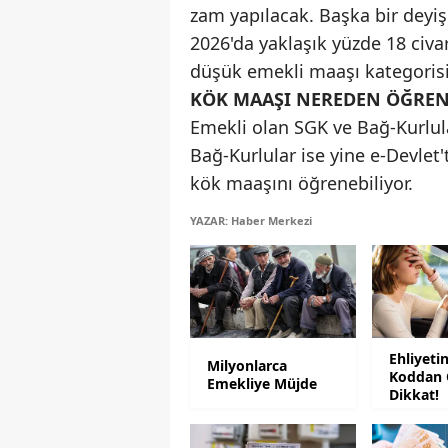
zam yapılacak. Başka bir deyiş
2026'da yaklaşık yüzde 18 civa
düşük emekli maaşı kategoris
KÖK MAAŞI NEREDEN ÖĞRENE
Emekli olan SGK ve Bağ-Kurlula
Bağ-Kurlular ise yine e-Devlet
kök maaşını öğrenebiliyor.
YAZAR: Haber Merkezi
Ehliyeti
Milyonlarca
Koddan 
Emekliye Müjde
Dikkat!