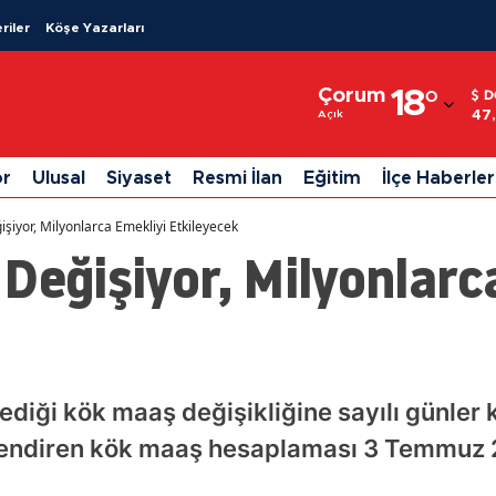
riler
Köşe Yazarları
Adana
Çorum
18
°
D
Adıyaman
47
Açık
Afyonkarahisar
or
Ulusal
Siyaset
Resmi İlan
Eğitim
İlçe Haberler
Ağrı
şiyor, Milyonlarca Emekliyi Etkileyecek
Amasya
Değişiyor, Milyonlarc
Ankara
Antalya
Artvin
diği kök maaş değişikliğine sayılı günler k
Aydın
gilendiren kök maaş hesaplaması 3 Temmuz 
Balıkesir