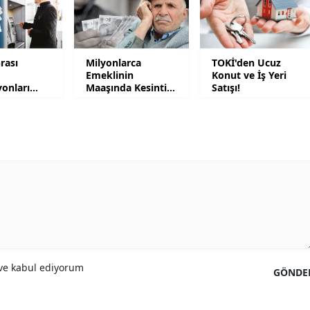
Malatya
Manisa
rası
Milyonlarca
TOKİ'den Ucuz
Emeklinin
Konut ve İş Yeri
Kahramanmaraş
onları
Maaşında Kesinti
Satışı!
endi
Yapılacak
Mardin
Muğla
Muş
Nevşehir
Niğde
Ordu
e kabul ediyorum
GÖNDE
Rize
Sakarya