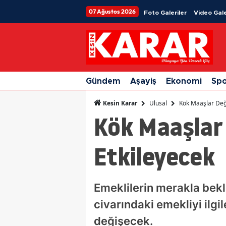
07 Ağustos 2026
Foto Galeriler
Video Gale
Gündem
Aşayiş
Ekonomi
Sp
Ulusal
Kök Maaşlar Deği
Kesin Karar
Kök Maaşlar 
Etkileyecek
Emeklilerin merakla bekle
civarındaki emekliyi il
değişecek.