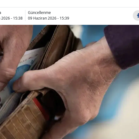
Bilecik
a
Güncellenme
 2026 - 15:38
09 Haziran 2026 - 15:39
Bingöl
Bitlis
Bolu
Burdur
Bursa
Çanakkale
Çankırı
Çorum
Denizli
Diyarbakır