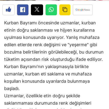
Edirne
Elazığ
Kurban Bayramı öncesinde uzmanlar, kurban
Erzincan
etinin doğru saklanması ve hijyen kurallarına
Erzurum
uyulması konusunda uyarıyor. Yanlış muhafaza
edilen etlerde renk değişimi ve "yeşerme" gibi
Eskişehir
bozulma belirtilerinin görülebileceği, bu durumun
Gaziantep
tüketim açısından risk oluşturduğu ifade ediliyor.
Giresun
Kurban Bayramı'nın yaklaşmasıyla birlikte
uzmanlar, kurban eti saklama ve muhafaza
Gümüşhane
koşulları konusunda uyarılarda bulunmaya
Hakkari
başladı.
Uzmanlar, özellikle etin doğru şekilde
Hatay
saklanmaması durumunda renk değişimleri
Isparta