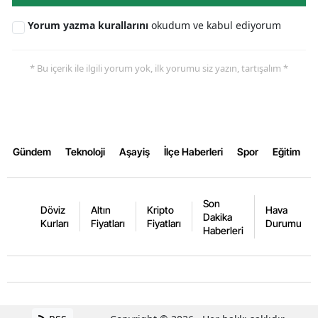
Yorum yazma kurallarını
okudum ve kabul ediyorum
Yozgat
Zonguldak
* Bu içerik ile ilgili yorum yok, ilk yorumu siz yazın, tartışalım *
Aksaray
Bayburt
Karaman
Gündem
Teknoloji
Aşayiş
İlçe Haberleri
Spor
Eğitim
Kırıkkale
Batman
Son
Döviz
Altın
Kripto
Hava
Dakika
Kurları
Fiyatları
Fiyatları
Durumu
Şırnak
Haberleri
Bartın
Ardahan
Iğdır