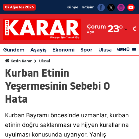
07 Ağustos 2026
Künye
İletişim
Adana
Çorum
23
°
Adıyaman
Açık
Afyonkarahisar
Gündem
Aşayiş
Ekonomi
Spor
Ulusal
Siyaset
MENÜ
Ağrı
Ulusal
Kesin Karar
Kurban Etinin
Amasya
Yeşermesinin Sebebi O
Ankara
Hata
Antalya
Artvin
Kurban Bayramı öncesinde uzmanlar, kurban
Aydın
etinin doğru saklanması ve hijyen kurallarına
Balıkesir
uyulması konusunda uyarıyor. Yanlış