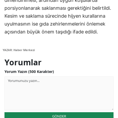
dinlendirilmesi, ardından uygun koşullarda
porsiyonlanarak saklanması gerektiğini belirtildi.
Samsun
Kesim ve saklama sürecinde hijyen kurallarına
Siirt
uyulmasının ise gıda zehirlenmelerini önlemek
Sinop
açısından büyük önem taşıdığı ifade edildi.
Sivas
YAZAR: Haber Merkezi
Tekirdağ
Yorumlar
Tokat
Yorum Yazın (500 Karakter)
Trabzon
Tunceli
Şanlıurfa
Uşak
GÖNDER
Van