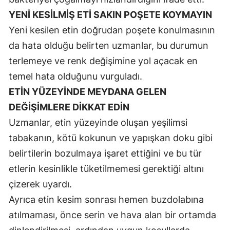
YENİ KESİLMİŞ ETİ SAKIN POŞETE KOYMAYIN
Malatya
Yeni kesilen etin doğrudan poşete konulmasının
Manisa
da hata olduğu belirten uzmanlar, bu durumun
Kahramanmaraş
terlemeye ve renk değişimine yol açacak en
temel hata olduğunu vurguladı.
Mardin
ETİN YÜZEYİNDE MEYDANA GELEN
Muğla
DEĞİŞİMLERE DİKKAT EDİN
Muş
Uzmanlar, etin yüzeyinde oluşan yeşilimsi
tabakanın, kötü kokunun ve yapışkan doku gibi
Nevşehir
belirtilerin bozulmaya işaret ettiğini ve bu tür
Niğde
etlerin kesinlikle tüketilmemesi gerektiği altını
çizerek uyardı.
Ordu
Ayrıca etin kesim sonrası hemen buzdolabına
Rize
atılmaması, önce serin ve hava alan bir ortamda
Sakarya