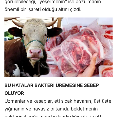
görülebileceği, "yeşermenin" ise bozulmanın
Mersin
önemli bir işareti olduğu altını çizdi.
İstanbul
İzmir
Kars
Kastamonu
Kayseri
Kırklareli
Kırşehir
BU HATALAR BAKTERİ ÜREMESİNE SEBEP
OLUYOR
Kocaeli
Uzmanlar ve kasaplar, eti sıcak havanın, üst üste
Konya
yığmanın ve havasız ortamda bekletmenin
Kütahya
bakteriyel çoğalmayı hızlandırdığını ifade etti.