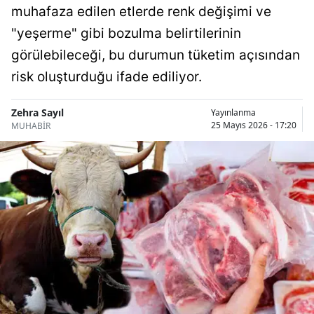
muhafaza edilen etlerde renk değişimi ve
Bilecik
"yeşerme" gibi bozulma belirtilerinin
Bingöl
görülebileceği, bu durumun tüketim açısından
Bitlis
risk oluşturduğu ifade ediliyor.
Bolu
Zehra Sayıl
Yayınlanma
25 Mayıs 2026 - 17:20
MUHABİR
Burdur
Bursa
Çanakkale
Çankırı
Çorum
Denizli
Diyarbakır